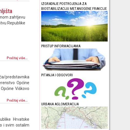
IZGRADNJE POSTROJENJA ZA
BIOSTABILIZACIJU METANOGENE FRAKCIJE
ljišta
senom zahtjevu
štvu Republike
PRISTUP INFORMACIJAMA
Pročitaj više...
PITANJA I ODGOVORI
ća/predstavnika
jerenstvo Općine
ma Općine Viškovo
Pročitaj više...
URBANA AGLOMERACIJA
blike Hrvatske
 i svim ostalim