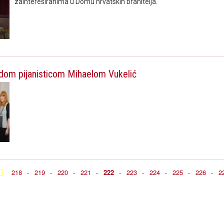
zainteresiranima u Domu hrvatskih branitelja.
dom pijanisticom Mihaelom Vukelić
218
-
219
-
220
-
221
-
222
-
223
-
224
-
225
-
226
-
2