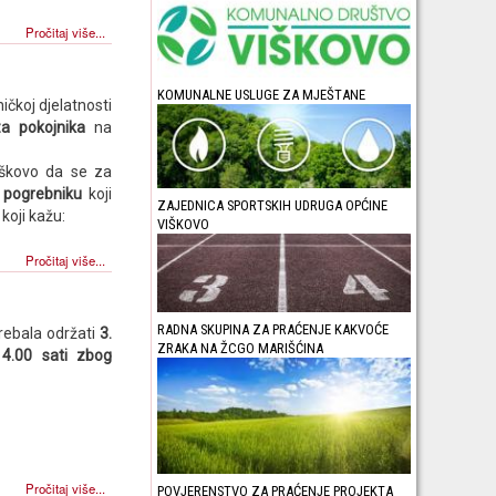
Pročitaj više...
KOMUNALNE USLUGE ZA MJEŠTANE
čkoj djelatnosti
za pokojnika
na
iškovo da se za
 pogrebniku
koji
ZAJEDNICA SPORTSKIH UDRUGA OPĆINE
koji kažu:
VIŠKOVO
Pročitaj više...
RADNA SKUPINA ZA PRAĆENJE KAKVOĆE
rebala održati
3.
ZRAKA NA ŽCGO MARIŠĆINA
4.00 sati zbog
Pročitaj više...
POVJERENSTVO ZA PRAĆENJE PROJEKTA