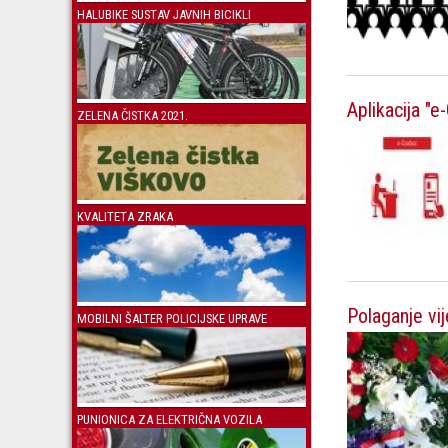
HALUBIKE SUSTAV JAVNIH BICIKLI
Aplikacija "e
ZELENA ČISTKA 2021.
KVALITETA ZRAKA
Polaganje v
MOBILNI ŠALTER POLICIJSKE UPRAVE
PUNIONICA ZA ELEKTRIČNA VOZILA