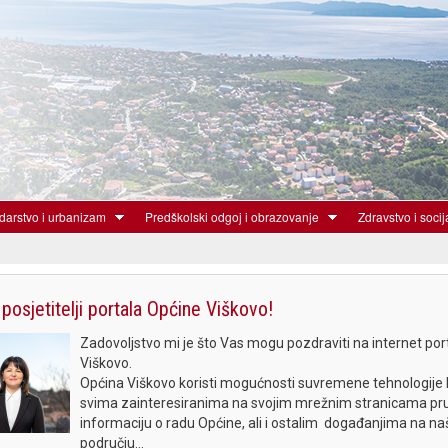
Skoči
na
glavni
sadržaj
arstvo i urbanizam
Predškolski odgoj i obrazovanje
Zdravstvo i socij
posjetitelji portala Općine Viškovo!
Zadovoljstvo mi je što Vas mogu pozdraviti na internet por
Viškovo.
Općina Viškovo koristi mogućnosti suvremene tehnologije 
svima zainteresiranima na svojim mrežnim stranicama pru
informaciju o radu Općine, ali i ostalim događanjima na n
području...