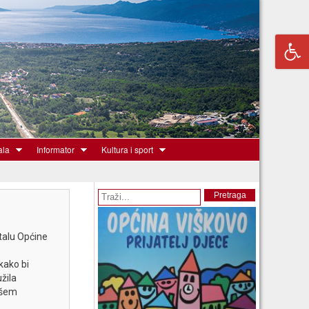
ala
Informator
Kultura i sport
Obrazac pretrage
Pretraga
talu Općine
kako bi
žila
ašem