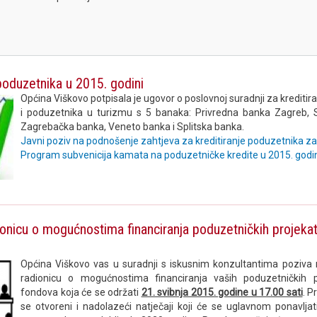
 poduzetnika u 2015. godini
Općina Viškovo potpisala je ugovor o poslovnoj suradnji za krediti
i poduzetnika u turizmu s 5 banaka: Privredna banka Zagreb, S
Zagrebačka banka, Veneto banka i Splitska banka.
Javni poziv na podnošenje zahtjeva za kreditiranje poduzetnika z
Program subvenicija kamata na poduzetničke kredite u 2015. godi
ionicu o mogućnostima financiranja poduzetničkih projekat
Općina Viškovo vas u suradnji s iskusnim konzultantima poziva 
radionicu o mogućnostima financiranja vaših poduzetničkih 
fondova koja će se održati
21. svibnja 2015. godine u 17.00 sati
. P
se otvoreni i nadolazeći natječaji koji će se uglavnom ponavljati