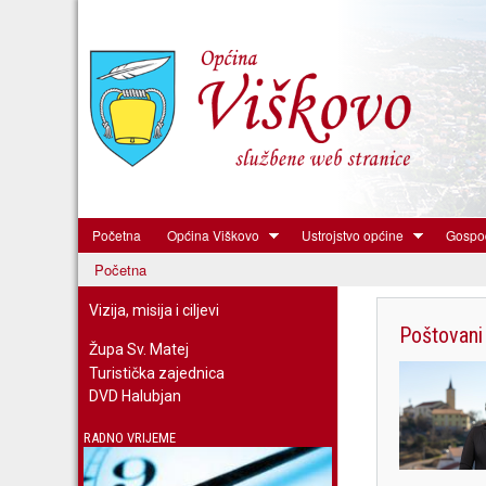
Početna
Općina Viškovo
Ustrojstvo općine
Gospod
Općina
Početna
Viškovo
Vizija, misija i ciljevi
Poštovani 
Župa Sv. Matej
Turistička zajednica
DVD Halubjan
RADNO VRIJEME