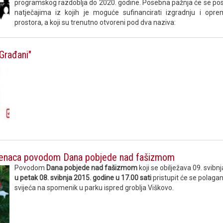
programskog razdoblja do 2020. godine. Posebna pažnja će se pos
natječajima iz kojih je moguće sufinancirati izgradnju i opre
prostora, a koji su trenutno otvoreni pod dva naziva:
-Građani"
ijenaca povodom Dana pobjede nad fašizmom
Povodom
Dana pobjede nad fašizmom
koji se obilježava 09. svibn
u petak 08. svibnja 2015. godine u 17.00 sati
pristupit će se polaganj
svijeća na spomenik u parku ispred groblja Viškovo.