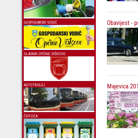
Obavijest - 
GOSPODARSKI VODIČ
GLASNIK OPĆINE VIŠKOVO
Majevica 20
AUTOTROLEJ
ČISTOĆA