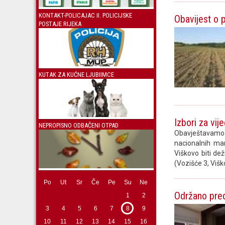
KONTAKT-POLICAJAC II. POLICIJSKE
Obavijest o 
POSTAJE RIJEKA
KUTAK ZA KUĆNE LJUBIIMCE
Izbori za vij
NEPROPISNO ODBAČENI OTPAD
Obavještavamo 
nacionalnih man
Viškovo biti dež
(Vozišće 3, Višk
Po
Ut
Sr
Če
Pe
Su
Ne
Održano pre
1
2
3
4
5
6
7
8
9
10
11
12
13
14
15
16