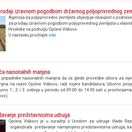
prodaji izravnom pogodbom državnog poljoprivrednog zem
Agencija za poljoprivredno zemljište objavljuje obavijest o podne
za prodaju izravnom pogodbom poljoprivrednog zemljišta u vlasni
Hrvatske na području Općine Viškovo.
U nastavku pročitajte
više.
eća nacionalnih manjina
pripadnike nacionalnih manjina da će glede provedbe izbora za vije
jina na razini Općine Viškovo, radi ovjere kandidatura, Izborno pov
urno 1., 2. i 3. svibnja u periodu od 09.00 do 14.00 sati u prostorija
ovo).
davanje predstavnicima udruga
Općina Viškovo je u suradnji s Uredom za udruge Vlade Repu
organizirala predavanje namijenjeno predstavnicima udruga, kao