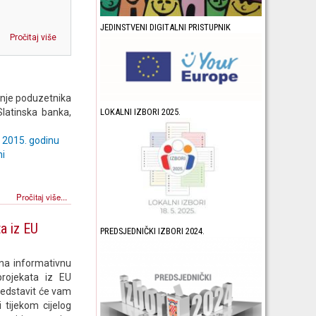
JEDINSTVENI DIGITALNI PRISTUPNIK
Pročitaj više
ranje poduzetnika
latinska banka,
LOKALNI IZBORI 2025.
a 2015. godinu
ni
Pročitaj više...
a iz EU
PREDSJEDNIČKI IZBORI 2024.
na informativnu
projekata iz EU
redstavit će vam
 tijekom cijelog