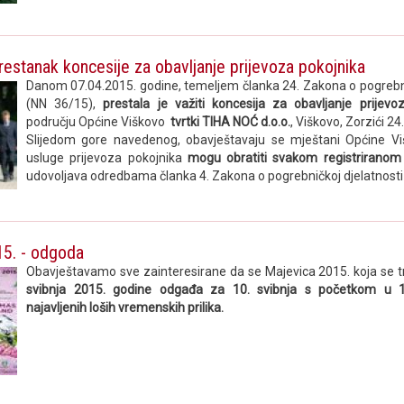
prestanak koncesije za obavljanje prijevoza pokojnika
Danom 07.04.2015. godine, temeljem članka 24. Zakona o pogrebni
(NN 36/15),
prestala je važiti koncesija za obavljanje prijevo
području Općine Viškovo
tvrtki TIHA NOĆ d.o.o.
, Viškovo, Zorzići 24.
Slijedom gore navedenog, obavještavaju se mještani Općine V
usluge prijevoza pokojnika
mogu obratiti svakom registriranom
udovoljava odredbama članka 4. Zakona o pogrebničkoj djelatnosti 
15. - odgoda
Obavještavamo sve zainteresirane da se Majevica 2015. koja se t
svibnja 2015. godine
odgađa za 10. svibnja s početkom u 1
najavljenih loših vremenskih prilika.