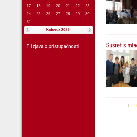
17
18
19
20
21
22
23
24
25
26
27
28
29
30
31
Kolovoz 2026
Susret s mla
Izjava o pristupačnosti