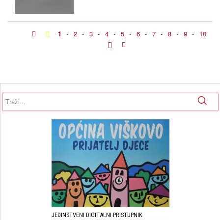
1
-
2
-
3
-
4
-
5
-
6
-
7
-
8
-
9
-
10
Obrazac pretrage
Pretraga
JEDINSTVENI DIGITALNI PRISTUPNIK