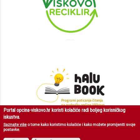
Portal opcina-viskovo.hr koristi kolačiće radi boljeg korisničkog
iskustva.
Saznajte više
o tome kako koristimo kolačiće i kako možete promijeniti svoje
postavke.
Općina Viškovo
| Sva prava pridržana © 2018 |
Uvjeti korištenja
|
Zaštita
privatnosti