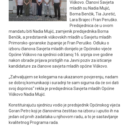
Viškovo. Članovi Savjeta
mladih su Nadia Mujić,
Borna Benčik, Tia Juretić,
Lara Brajec i Fran Peruško.
Predsjednica će u ovom
mandatu biti Nadia Mujić, zamjenik predsjednika Borna
Benčik, a predstavnik viškovskih mladih u Savjetu mladih
Primorsko-goranske županije je Fran Peruško. Odluku o
izboru članova Savjeta mladih donijelo je Općinsko vijeće
Općine Viškovo na sjednici održanoj 16. srpnja ove godine
nakon obrade prijava pristiglih na Javni poziv za isticanje
kandidature za članove savjeta mladih općine Viškovo.
„Zahvaljujem se kolegama na ukazanom povjerenju, nadam
se dobroj komunikaciji i suradnji te sam sigurna da će svi dati
svoj doprinos“ rekla je predsjednica Savjeta mladih Općine
Viškovo Nadia Mujić.
Konstituirajuću sjednicu vodio je predsjednik Općinskog vijeća
Goran Petrc koji je članovima čestitao na izboru i uputio ih na
jedan od prvih zadataka u njihovom radu, a to je sastavljanje
kvalitetnog Programa rada.