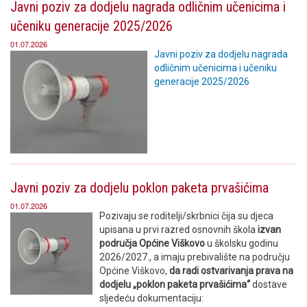
Javni poziv za dodjelu nagrada odličnim učenicima i
učeniku generacije 2025/2026
01.07.2026
Javni poziv za dodjelu nagrada
odličnim učenicima i učeniku
generacije 2025/2026
Javni poziv za dodjelu poklon paketa prvašićima
01.07.2026
Pozivaju se roditelji/skrbnici čija su djeca
upisana u prvi razred osnovnih škola
izvan
područja Općine Viškovo
u školsku godinu
2026/2027., a imaju prebivalište na području
Općine Viškovo,
da radi ostvarivanja prava na
dodjelu „poklon paketa prvašićima“
dostave
sljedeću dokumentaciju: