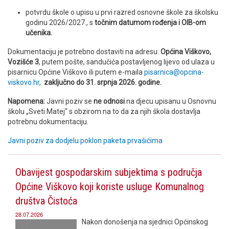
potvrdu škole o upisu u prvi razred osnovne škole za školsku
godinu 2026/2027., s
točnim datumom rođenja i OIB-om
učenika.
Dokumentaciju je potrebno dostaviti na adresu:
Općina Viškovo,
Vozišće 3
, putem pošte, sandučića postavljenog lijevo od ulaza u
pisarnicu Općine Viškovo ili putem e-maila
pisarnica@opcina-
viskovo.hr
,
zaključno do 31. srpnja 2026. godine.
Napomena:
Javni poziv se
ne odnosi
na djecu upisanu u Osnovnu
školu „Sveti Matej“ s obzirom na to da za njih škola dostavlja
potrebnu dokumentaciju.
Javni poziv za dodjelu poklon paketa prvašićima
Obavijest gospodarskim subjektima s područja
Općine Viškovo koji koriste usluge Komunalnog
društva Čistoća
28.07.2026
Nakon donošenja na sjednici Općinskog