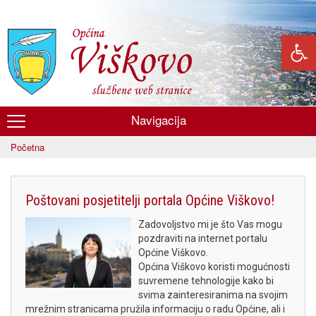
Skoči
na
glavni
sadržaj
Navigacija
Općina
Početna
Viškovo
Poštovani posjetitelji portala Općine Viškovo!
Zadovoljstvo mi je što Vas mogu
pozdraviti na internet portalu
Općine Viškovo.
Općina Viškovo koristi mogućnosti
suvremene tehnologije kako bi
svima zainteresiranima na svojim
mrežnim stranicama pružila informaciju o radu Općine, ali i