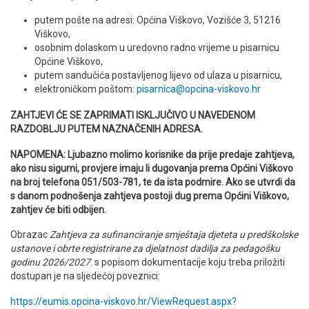
putem pošte na adresi: Općina Viškovo, Vozišće 3, 51216
Viškovo,
osobnim dolaskom u uredovno radno vrijeme u pisarnicu
Općine Viškovo,
putem sandučića postavljenog lijevo od ulaza u pisarnicu,
elektroničkom poštom:
pisarnica@opcina-viskovo.hr
ZAHTJEVI ĆE SE ZAPRIMATI ISKLJUČIVO U NAVEDENOM
RAZDOBLJU PUTEM NAZNAČENIH ADRESA.
NAPOMENA: Ljubazno molimo korisnike da prije predaje zahtjeva,
ako nisu sigurni, provjere imaju li dugovanja prema Općini Viškovo
na broj telefona 051/503-781, te da ista podmire. Ako se utvrdi da
s danom podnošenja zahtjeva postoji dug prema Općini Viškovo,
zahtjev će biti odbijen.
Obrazac
Zahtjeva za sufinanciranje smještaja djeteta u predškolske
ustanove i obrte registrirane za djelatnost dadilja za pedagošku
godinu 2026/2027
. s popisom dokumentacije koju treba priložiti
dostupan je na sljedećoj poveznici:
https://eumis.opcina-viskovo.hr/ViewRequest.aspx?