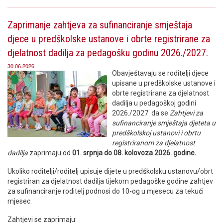
Zaprimanje zahtjeva za sufinanciranje smještaja
djece u predškolske ustanove i obrte registrirane za
djelatnost dadilja za pedagošku godinu 2026./2027.
30.06.2026
Obavještavaju se roditelji djece
upisane u predškolske ustanove i
obrte registrirane za djelatnost
dadilja u pedagoškoj godini
2026./2027. da se
Zahtjevi za
sufinanciranje smještaja djeteta u
predškolskoj ustanovi i obrtu
registriranom za djelatnost
dadilja
zaprimaju od
01. srpnja do 08. kolovoza 2026. godine.
Ukoliko roditelji/roditelj upisuje dijete u predškolsku ustanovu/obrt
registriran za djelatnost dadilja tijekom pedagoške godine zahtjev
za sufinanciranje roditelj podnosi do 10-og u mjesecu za tekući
mjesec.
Zahtjevi se zaprimaju: