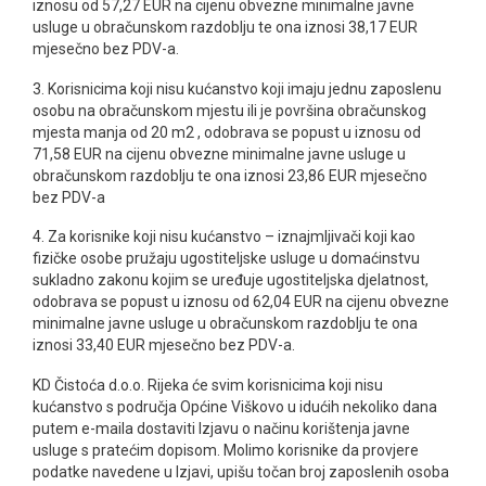
iznosu od 57,27 EUR na cijenu obvezne minimalne javne
usluge u obračunskom razdoblju te ona iznosi 38,17 EUR
mjesečno bez PDV-a.
3. Korisnicima koji nisu kućanstvo koji imaju jednu zaposlenu
osobu na obračunskom mjestu ili je površina obračunskog
mjesta manja od 20 m2 , odobrava se popust u iznosu od
71,58 EUR na cijenu obvezne minimalne javne usluge u
obračunskom razdoblju te ona iznosi 23,86 EUR mjesečno
bez PDV-a
4. Za korisnike koji nisu kućanstvo – iznajmljivači koji kao
fizičke osobe pružaju ugostiteljske usluge u domaćinstvu
sukladno zakonu kojim se uređuje ugostiteljska djelatnost,
odobrava se popust u iznosu od 62,04 EUR na cijenu obvezne
minimalne javne usluge u obračunskom razdoblju te ona
iznosi 33,40 EUR mjesečno bez PDV-a.
KD Čistoća d.o.o. Rijeka će svim korisnicima koji nisu
kućanstvo s područja Općine Viškovo u idućih nekoliko dana
putem e-maila dostaviti Izjavu o načinu korištenja javne
usluge s pratećim dopisom. Molimo korisnike da provjere
podatke navedene u Izjavi, upišu točan broj zaposlenih osoba