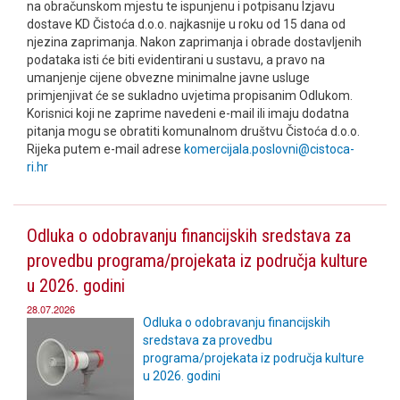
na obračunskom mjestu te ispunjenu i potpisanu Izjavu
dostave KD Čistoća d.o.o. najkasnije u roku od 15 dana od
njezina zaprimanja. Nakon zaprimanja i obrade dostavljenih
podataka isti će biti evidentirani u sustavu, a pravo na
umanjenje cijene obvezne minimalne javne usluge
primjenjivat će se sukladno uvjetima propisanim Odlukom.
Korisnici koji ne zaprime navedeni e-mail ili imaju dodatna
pitanja mogu se obratiti komunalnom društvu Čistoća d.o.o.
Rijeka putem e-mail adrese
komercijala.poslovni@cistoca-
ri.hr
Odluka o odobravanju financijskih sredstava za
provedbu programa/projekata iz područja kulture
u 2026. godini
28.07.2026
Odluka o odobravanju financijskih
sredstava za provedbu
programa/projekata iz područja kulture
u 2026. godini