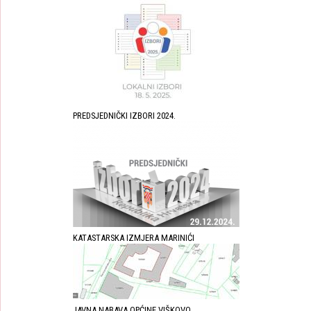
PREDSJEDNIČKI IZBORI 2024.
KATASTARSKA IZMJERA MARINIĆI
JAVNA NABAVA OPĆINE VIŠKOVO