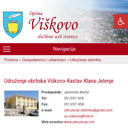
Skoči
na
glavni
sadržaj
Navigacija
Općina
Početna
»
Gospodarstvo i urbanizam
» Udruženje obrtnika
Viškovo
Vi ste ovdje
Udruženje obrtnika Viškovo-Kastav-Klana-Jelenje
Jasminka Blečić
Predsjednik:
051/297-926
Tel:
051/297-958
Fax:
udruzenje.obrtnika@gmail.com
e-mail:
uo.viskovo@hok.hr
www.udruzenje.info
Web stranice: