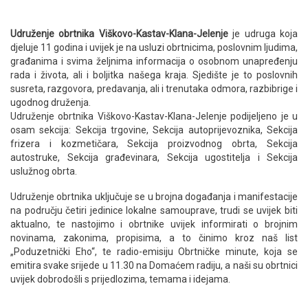
Udruženje obrtnika Viškovo-Kastav-Klana-Jelenje
je udruga koja
djeluje 11 godina i uvijek je na usluzi obrtnicima, poslovnim ljudima,
građanima i svima željnima informacija o osobnom unapređenju
rada i života, ali i boljitka našega kraja. Sjedište je to poslovnih
susreta, razgovora, predavanja, ali i trenutaka odmora, razbibrige i
ugodnog druženja.
Udruženje obrtnika Viškovo-Kastav-Klana-Jelenje podijeljeno je u
osam sekcija: Sekcija trgovine, Sekcija autoprijevoznika, Sekcija
frizera i kozmetičara, Sekcija proizvodnog obrta, Sekcija
autostruke, Sekcija građevinara, Sekcija ugostitelja i Sekcija
uslužnog obrta.
Udruženje obrtnika uključuje se u brojna događanja i manifestacije
na području četiri jedinice lokalne samouprave, trudi se uvijek biti
aktualno, te nastojimo i obrtnike uvijek informirati o brojnim
novinama, zakonima, propisima, a to činimo kroz naš list
„Poduzetnički Eho“, te radio-emisiju Obrtničke minute, koja se
emitira svake srijede u 11.30 na Domaćem radiju, a naši su obrtnici
uvijek dobrodošli s prijedlozima, temama i idejama.