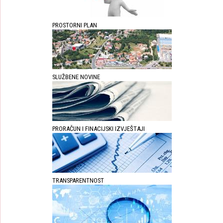
PROSTORNI PLAN
SLUŽBENE NOVINE
PRORAČUN I FINACIJSKI IZVJEŠTAJI
TRANSPARENTNOST