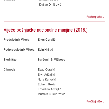
Dušan Dmitrović
Pročitaj više...
Vijeće bošnjačke nacionalne manjine (2018.)
Predsjednik Vijeća:
Enes Ćoralić
Podpredsjednik Vijeća:
Edin Hrštić
Sjednište
Saršoni 19, Viškovo
Esad Ćoralić
Članovi:
Elvir Adžajlić
Nura Kurtović
Edhem Rekić
Ernedina Adžajlić
Mustafa Kukuruzović
Pročitaj više...