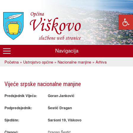
Skoči
na
glavni
sadržaj
Navigacija
Općina
Početna
»
Ustrojstvo općine
»
Nacionalne manjine
» Arhiva
Viškovo
Vi ste ovdje
Vijeće srpske nacionalne manjine
Predsjednik Vijeća:
Goran Janković
Podpredsjednik:
Šestić Dragan
Sjedište:
Saršoni 19, Viškovo
Dragan Šestić
Članovi: