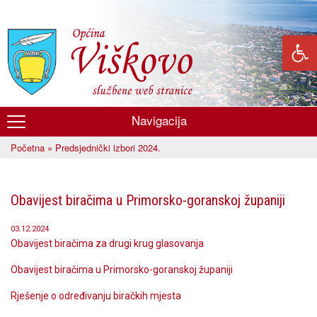
Skoči
na
glavni
sadržaj
Navigacija
Općina
Početna
» Predsjednički izbori 2024.
Viškovo
Vi ste ovdje
Obavijest biračima u Primorsko-goranskoj županiji
03.12.2024
Obavijest biračima za drugi krug glasovanja
Obavijest biračima u Primorsko-goranskoj županiji
Rješenje o određivanju biračkih mjesta