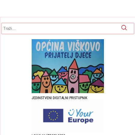
Obrazac pretrage
Pretraga
JEDINSTVENI DIGITALNI PRISTUPNIK