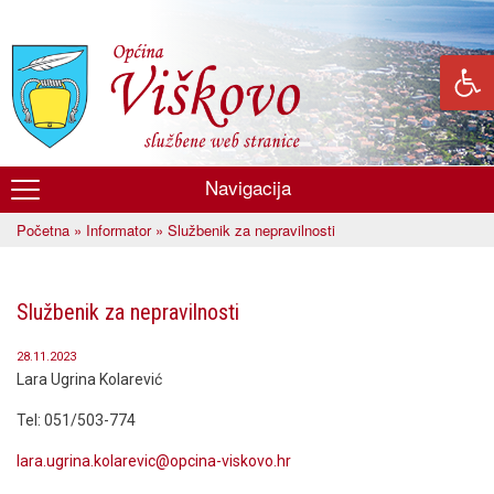
Skoči
na
glavni
sadržaj
Navigacija
Općina
Početna
»
Informator
» Službenik za nepravilnosti
Viškovo
Vi ste ovdje
Službenik za nepravilnosti
28.11.2023
Lara Ugrina Kolarević
Tel: 051/503-774
lara.ugrina.kolarevic@opcina-viskovo.hr