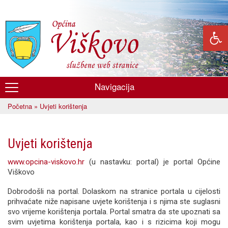
Skoči
na
glavni
sadržaj
Navigacija
Općina
Početna
» Uvjeti korištenja
Viškovo
Vi ste ovdje
Uvjeti korištenja
www.opcina-viskovo.hr
(u nastavku: portal) je portal Općine
Viškovo
Dobrodošli na portal. Dolaskom na stranice portala u cijelosti
prihvaćate niže napisane uvjete korištenja i s njima ste suglasni
svo vrijeme korištenja portala. Portal smatra da ste upoznati sa
svim uvjetima korištenja portala, kao i s rizicima koji mogu