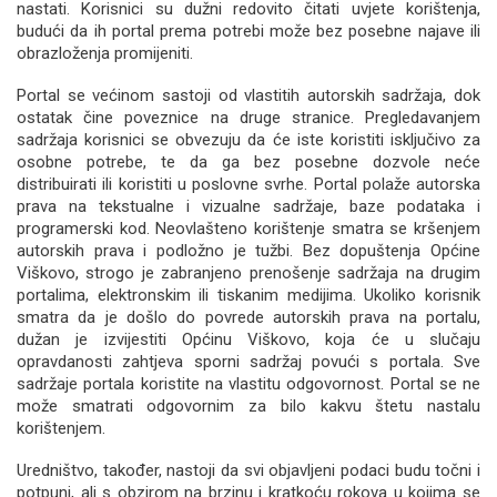
nastati. Korisnici su dužni redovito čitati uvjete korištenja,
budući da ih portal prema potrebi može bez posebne najave ili
obrazloženja promijeniti.
Portal se većinom sastoji od vlastitih autorskih sadržaja, dok
ostatak čine poveznice na druge stranice. Pregledavanjem
sadržaja korisnici se obvezuju da će iste koristiti isključivo za
osobne potrebe, te da ga bez posebne dozvole neće
distribuirati ili koristiti u poslovne svrhe. Portal polaže autorska
prava na tekstualne i vizualne sadržaje, baze podataka i
programerski kod. Neovlašteno korištenje smatra se kršenjem
autorskih prava i podložno je tužbi. Bez dopuštenja Općine
Viškovo, strogo je zabranjeno prenošenje sadržaja na drugim
portalima, elektronskim ili tiskanim medijima. Ukoliko korisnik
smatra da je došlo do povrede autorskih prava na portalu,
dužan je izvijestiti Općinu Viškovo, koja će u slučaju
opravdanosti zahtjeva sporni sadržaj povući s portala. Sve
sadržaje portala koristite na vlastitu odgovornost. Portal se ne
može smatrati odgovornim za bilo kakvu štetu nastalu
korištenjem.
Uredništvo, također, nastoji da svi objavljeni podaci budu točni i
potpuni, ali s obzirom na brzinu i kratkoću rokova u kojima se