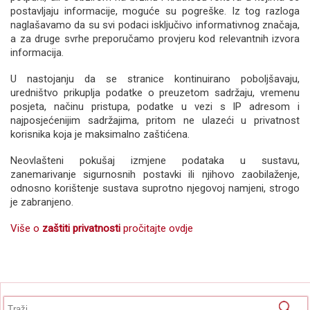
postavljaju informacije, moguće su pogreške. Iz tog razloga
naglašavamo da su svi podaci isključivo informativnog značaja,
a za druge svrhe preporučamo provjeru kod relevantnih izvora
informacija.
U nastojanju da se stranice kontinuirano poboljšavaju,
uredništvo prikuplja podatke o preuzetom sadržaju, vremenu
posjeta, načinu pristupa, podatke u vezi s IP adresom i
najposjećenijim sadržajima, pritom ne ulazeći u privatnost
korisnika koja je maksimalno zaštićena.
Neovlašteni pokušaj izmjene podataka u sustavu,
zanemarivanje sigurnosnih postavki ili njihovo zaobilaženje,
odnosno korištenje sustava suprotno njegovoj namjeni, strogo
je zabranjeno.
Više o
zaštiti privatnosti
pročitajte ovdje
Obrazac pretrage
Pretraga