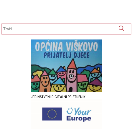
Obrazac pretrage
Pretraga
JEDINSTVENI DIGITALNI PRISTUPNIK