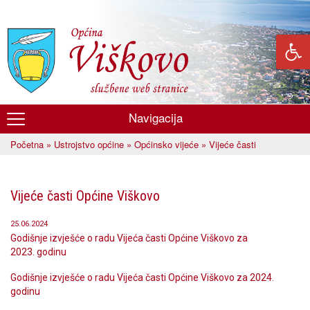
Skoči
na
glavni
sadržaj
Navigacija
Općina
Početna
»
Ustrojstvo općine
»
Općinsko vijeće
» Vijeće časti
Viškovo
Vi ste ovdje
Vijeće časti Općine Viškovo
25.06.2024
Godišnje izvješće o radu Vijeća časti Općine Viškovo za
2023. godinu
Godišnje izvješće o radu Vijeća časti Općine Viškovo za 2024.
godinu