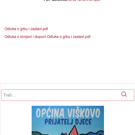
Odluka o grbu i zastavi.pdf
Odluka o Izmjeni i dopuni Odluke o grbu i zastavi.pdf
Obrazac pretrage
Pretraga