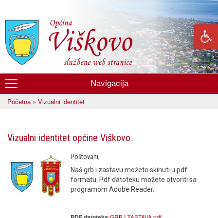
Skoči
na
glavni
sadržaj
Navigacija
Općina
Početna
» Vizualni identitet
Viškovo
Vi ste ovdje
Vizualni identitet općine Viškovo
Poštovani,
Naš grb i zastavu možete skinuti u pdf
formatu. Pdf datoteku možete otvoriti sa
programom Adobe Reader.
GRB I ZASTAVA.pdf
PDF datoteka: