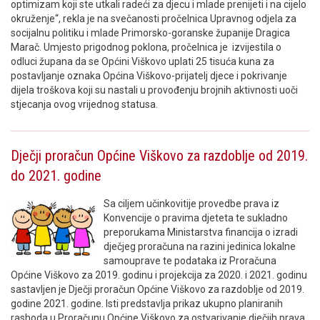
optimizam koji ste utkali radeći za djecu i mlade prenijeti i na cijelo
okruženje“, rekla je na svečanosti pročelnica Upravnog odjela za
socijalnu politiku i mlade Primorsko-goranske županije Dragica
Marač. Umjesto prigodnog poklona, pročelnica je izvijestila o
odluci župana da se Općini Viškovo uplati 25 tisuća kuna za
postavljanje oznaka Općina Viškovo-prijatelj djece i pokrivanje
dijela troškova koji su nastali u provođenju brojnih aktivnosti uoči
stjecanja ovog vrijednog statusa.
Dječji proračun Općine Viškovo za razdoblje od 2019.
do 2021. godine
Sa ciljem učinkovitije provedbe prava iz
Konvencije o pravima djeteta te sukladno
preporukama Ministarstva financija o izradi
dječjeg proračuna na razini jedinica lokalne
samouprave te podataka iz Proračuna
Općine Viškovo za 2019. godinu i projekcija za 2020. i 2021. godinu
sastavljen je Dječji proračun Općine Viškovo za razdoblje od 2019.
godine 2021. godine. Isti predstavlja prikaz ukupno planiranih
rashoda u Proračunu Općine Viškovo za ostvarivanje dječjih prava