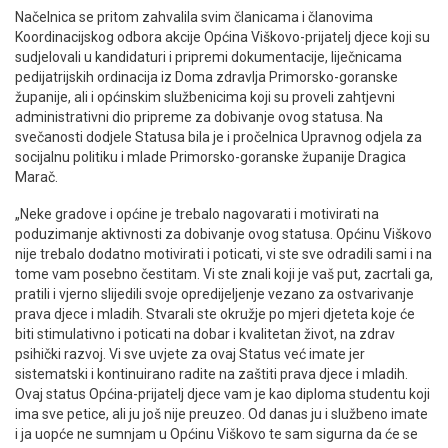
Načelnica se pritom zahvalila svim članicama i članovima
Koordinacijskog odbora akcije Općina Viškovo-prijatelj djece koji su
sudjelovali u kandidaturi i pripremi dokumentacije, liječnicama
pedijatrijskih ordinacija iz Doma zdravlja Primorsko-goranske
županije, ali i općinskim službenicima koji su proveli zahtjevni
administrativni dio pripreme za dobivanje ovog statusa. Na
svečanosti dodjele Statusa bila je i pročelnica Upravnog odjela za
socijalnu politiku i mlade Primorsko-goranske županije Dragica
Marač.
„Neke gradove i općine je trebalo nagovarati i motivirati na
poduzimanje aktivnosti za dobivanje ovog statusa. Općinu Viškovo
nije trebalo dodatno motivirati i poticati, vi ste sve odradili sami i na
tome vam posebno čestitam. Vi ste znali koji je vaš put, zacrtali ga,
pratili i vjerno slijedili svoje opredijeljenje vezano za ostvarivanje
prava djece i mladih. Stvarali ste okružje po mjeri djeteta koje će
biti stimulativno i poticati na dobar i kvalitetan život, na zdrav
psihički razvoj. Vi sve uvjete za ovaj Status već imate jer
sistematski i kontinuirano radite na zaštiti prava djece i mladih.
Ovaj status Općina-prijatelj djece vam je kao diploma studentu koji
ima sve petice, ali ju još nije preuzeo. Od danas ju i službeno imate
i ja uopće ne sumnjam u Općinu Viškovo te sam sigurna da će se