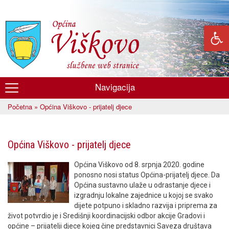
Skoči
na
glavni
sadržaj
Navigacija
Općina
Početna
» Općina Viškovo - prijatelj djece
Viškovo
Vi ste ovdje
Općina Viškovo - prijatelj djece
Općina Viškovo od 8. srpnja 2020. godine
ponosno nosi status Općina-prijatelj djece. Da
Općina sustavno ulaže u odrastanje djece i
izgradnju lokalne zajednice u kojoj se svako
dijete potpuno i skladno razvija i priprema za
život potvrdio je i Središnji koordinacijski odbor akcije Gradovi i
općine – prijatelji djece kojeg čine predstavnici Saveza društava