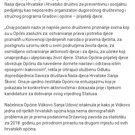
Naša djeca Hrvatske i Hrvatsko društvo za preventivnu i socijalnu
pedijatriju kao neposredni organizatori dugoročnog društevnog i
stručnog programa Gradovi i općine – prijatelji djece.
„Ovaj počasni naziv je najviše javno društveno priznanje svima koji
su u Općini zaslužni za: ostvarivanje prava i potreba djece
priznatih u Konvenciji Ujedinjenih naroda o pravima djeteta, za
postignutu uzornu skrb u svim područjima života djece, za
osmišljeno ostvarivanje aktivnosti djece i za djecu, za učinke koji
unaprijeđuju i uljepšavaju život djece. Status Općina-prijatelj djece
obvezuje Općinu da navedene domete nastavi i održava istim
opsegom i kakvoćom“, rekla je citirajući službenu Odluku
dopredsjednica Saveza društava Naša djeca Hrvatske Sanja
Škorić. Ona je ujedno čestitala Općini na entuzijazmu koji je
pokazala te konkretnim aktivnostima i dokazala prije i tijekom
kandidature za dobivanje ovog vrijednog Statusa.
Načelnica Općine Viškovo Sanja Udović istaknula je kako je Viškovo
jedna od rijetkih hrvatskih općina koja nema demografskih
problema jer je prema podatcima Državnog zavoda za statistiku
za 2018. godinu, po prirodnom prirastu na drugom mjestu od svih
hrvatskih općina.