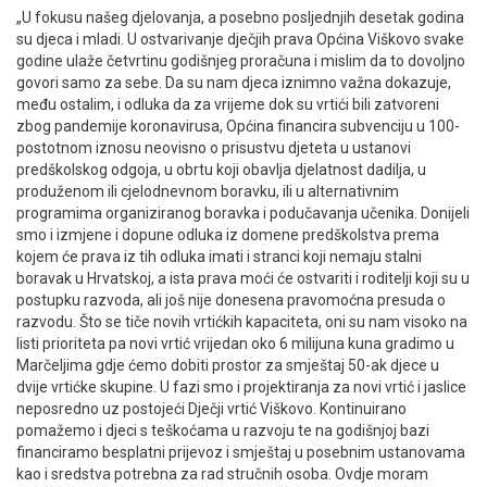
„U fokusu našeg djelovanja, a posebno posljednjih desetak godina
su djeca i mladi. U ostvarivanje dječjih prava Općina Viškovo svake
godine ulaže četvrtinu godišnjeg proračuna i mislim da to dovoljno
govori samo za sebe. Da su nam djeca iznimno važna dokazuje,
među ostalim, i odluka da za vrijeme dok su vrtići bili zatvoreni
zbog pandemije koronavirusa, Općina financira subvenciju u 100-
postotnom iznosu neovisno o prisustvu djeteta u ustanovi
predškolskog odgoja, u obrtu koji obavlja djelatnost dadilja, u
produženom ili cjelodnevnom boravku, ili u alternativnim
programima organiziranog boravka i podučavanja učenika. Donijeli
smo i izmjene i dopune odluka iz domene predškolstva prema
kojem će prava iz tih odluka imati i stranci koji nemaju stalni
boravak u Hrvatskoj, a ista prava moći će ostvariti i roditelji koji su u
postupku razvoda, ali još nije donesena pravomoćna presuda o
razvodu. Što se tiče novih vrtićkih kapaciteta, oni su nam visoko na
listi prioriteta pa novi vrtić vrijedan oko 6 milijuna kuna gradimo u
Marčeljima gdje ćemo dobiti prostor za smještaj 50-ak djece u
dvije vrtićke skupine. U fazi smo i projektiranja za novi vrtić i jaslice
neposredno uz postojeći Dječji vrtić Viškovo. Kontinuirano
pomažemo i djeci s teškoćama u razvoju te na godišnjoj bazi
financiramo besplatni prijevoz i smještaj u posebnim ustanovama
kao i sredstva potrebna za rad stručnih osoba. Ovdje moram