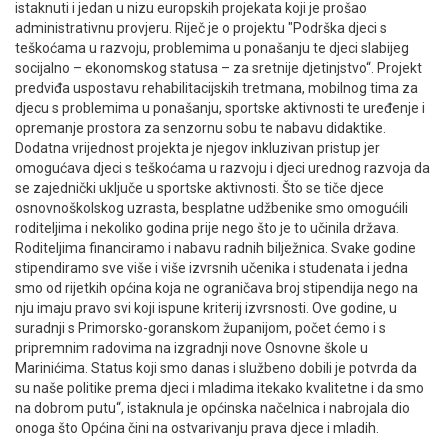
istaknuti i jedan u nizu europskih projekata koji je prošao
administrativnu provjeru. Riječ je o projektu "Podrška djeci s
teškoćama u razvoju, problemima u ponašanju te djeci slabijeg
socijalno – ekonomskog statusa – za sretnije djetinjstvo“. Projekt
predviđa uspostavu rehabilitacijskih tretmana, mobilnog tima za
djecu s problemima u ponašanju, sportske aktivnosti te uređenje i
opremanje prostora za senzornu sobu te nabavu didaktike.
Dodatna vrijednost projekta je njegov inkluzivan pristup jer
omogućava djeci s teškoćama u razvoju i djeci urednog razvoja da
se zajednički uključe u sportske aktivnosti. Što se tiče djece
osnovnoškolskog uzrasta, besplatne udžbenike smo omogućili
roditeljima i nekoliko godina prije nego što je to učinila država.
Roditeljima financiramo i nabavu radnih bilježnica. Svake godine
stipendiramo sve više i više izvrsnih učenika i studenata i jedna
smo od rijetkih općina koja ne ograničava broj stipendija nego na
nju imaju pravo svi koji ispune kriterij izvrsnosti. Ove godine, u
suradnji s Primorsko-goranskom županijom, počet ćemo i s
pripremnim radovima na izgradnji nove Osnovne škole u
Marinićima. Status koji smo danas i službeno dobili je potvrda da
su naše politike prema djeci i mladima itekako kvalitetne i da smo
na dobrom putu“, istaknula je općinska načelnica i nabrojala dio
onoga što Općina čini na ostvarivanju prava djece i mladih.