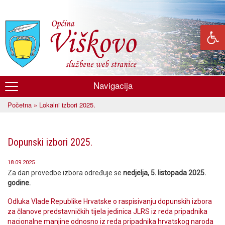
Skoči
na
glavni
sadržaj
Navigacija
Općina
Početna
» Lokalni izbori 2025.
Viškovo
Vi ste ovdje
Dopunski izbori 2025.
18.09.2025
Za dan provedbe izbora određuje se
nedjelja, 5. listopada 2025.
godine.
Odluka Vlade Republike Hrvatske o raspisivanju dopunskih izbora
za članove predstavničkih tijela jedinica JLRS iz reda pripadnika
nacionalne manjine odnosno iz reda pripadnika hrvatskog naroda