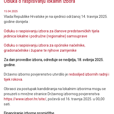
Odluka o raspisivanju lokalnih izbora
15.04.2025
Vlada Republike Hrvatske je na sjednici održanoj 14. travnja 2025.
godine donijela :
Odluku o raspisivanju izbora za članove predstavničkih tijela
jedinica lokalne i područne (regionalne) samouprave
Odluku o raspisivanju izbora za općinske načelnike,
gradonačelnike i župane te njihove zamjenike
Za dan provedbe izbora, određuje se nedjelja, 18. svibnja 2025.
godine.
Državno izborno povjerenstvo utvrdilo je
redoslijed izbornih radnji i
tijek rokova.
Obrasci za postupak kandidiranja na lokalnim izborima mogu se
preuzeti s mrežne stranice Državnog izbornog povjerenstva
https://www.izbori.hr/site/
, počevši od 16. travnja 2025. u 00,00
sati.
Financiranje izborne promidžbe