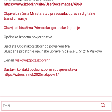
https://www.izbori.hr/site/UserDocsImages/4969
Objava biračima Ministarstvo pravosuđa, uprave i digitalne
transformacije
Obavijest biračima Primorsko-goranske županije
Općinsko izborno povjerenstvo
Sjedište Općinskog izbornog povjerenstva
Službene prostorije općinske uprave, Vozišće 3, 51216 Viškovo
E-mail:
viskovo@pgz.izbori.hr
Sastav i kontakt podaci izbornih povjerenstava
https://izbori.hr/lok2025/izbpov/1/
Obrazac pretrage
Pretraga