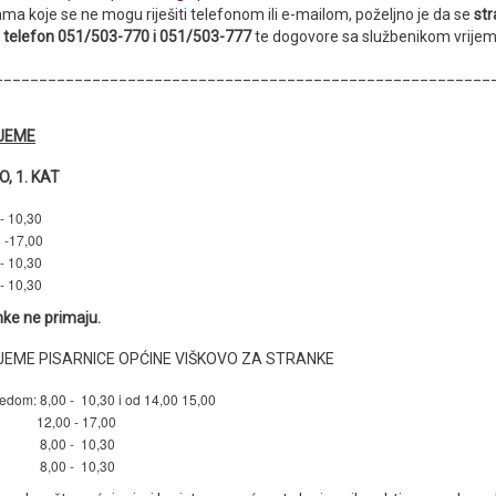
jama koje se ne mogu riješiti telefonom ili e-mailom, poželjno je da se
st
 telefon 051/503-770 i 051/503-777
te dogovore sa službenikom vrijem
________________________________________________________
JEME
, 1. KAT
- 10,30
 -17,00
- 10,30
- 10,30
ke ne primaju.
EME PISARNICE OPĆINE VIŠKOVO ZA STRANKE
jedom:
8,00 - 10,30 i od 14,00 15,00
12,00 - 17,00
8,00 - 10,30
8,00 - 10,30