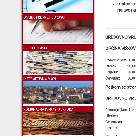
u situaci
najave na
ONLINE PRIJAVE I OBRASCI
____________
____________
UREDOVNO VRI
DRUGI O NAMA
OPĆINA VIŠKOVO
Ponedjeljak:
8,00 
Utorak:
12,00
Srijeda:
8,00 
Četvrtak:
8,00 
INTERAKTIVNA MAPA
Petkom se stran
UREDOVNO VRIJ
Ponedjeljkom i sri
KOMUNALNA INFRASTRUKTURA
Utorkom:
Četvrtkom:
Petkom: