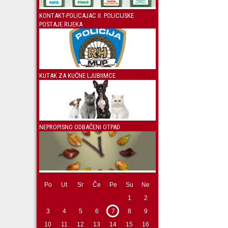
KONTAKT-POLICAJAC II. POLICIJSKE
POSTAJE RIJEKA
KUTAK ZA KUĆNE LJUBIIMCE
NEPROPISNO ODBAČENI OTPAD
Po
Ut
Sr
Če
Pe
Su
Ne
1
2
3
4
5
6
7
8
9
10
11
12
13
14
15
16