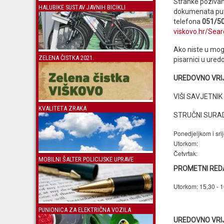
Stranke pozivam
HALUBIKE SUSTAV JAVNIH BICIKLI
dokumenata put
telefona
051/5
viskovo.hr/Sea
Ako niste u mog
ZELENA ČISTKA 2021.
pisarnici u ure
UREDOVNO VRIJ
VIŠI SAVJETNI
KVALITETA ZRAKA
STRUČNI SURA
Ponedjeljkom i sri
Utorkom:
Četvrtak:
MOBILNI ŠALTER POLICIJSKE UPRAVE
PROMETNI RED
Utorkom:
15,30 - 1
PUNIONICA ZA ELEKTRIČNA VOZILA
UREDOVNO VRI