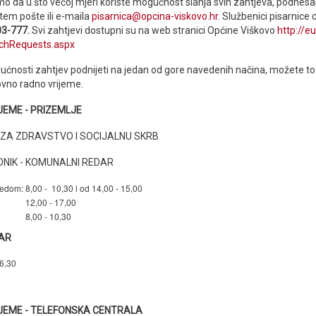
o da u što većoj mjeri koriste mogućnost slanja svih zahtjeva, podnesak
em pošte ili e-maila
pisarnica@opcina-viskovo.hr
. Službenici pisarnice
03-777.
Svi zahtjevi dostupni su na web stranici Općine Viškovo
http://e
rchRequests.aspx
ućnosti zahtjev podnijeti na jedan od gore navedenih načina, možete to 
dovno radno vrijeme.
EME - PRIZEMLJE
K ZA ZDRAVSTVO I SOCIJALNU SKRB
DNIK - KOMUNALNI REDAR
jedom:
8,00 - 10,30 i od 14,00 - 15,00
12,00 - 17,00
8,00 - 10,30
AR
6,30
JEME - TELEFONSKA CENTRALA