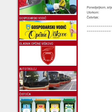
Ponedjeljkom, srij
Utorkom:
Četvrtak:
GOSPODARSKI VODIČ
____________
____________
GLASNIK OPĆINE VIŠKOVO
AUTOTROLEJ
ČISTOĆA