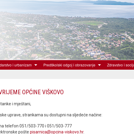
Skoči
na
glavni
sadržaj
arstvo i urbanizam
Predškolski odgoj i obrazovanje
Zdravstvo i socij
VRIJEME OPĆINE VIŠKOVO
anke i mještani,
nske uprave, strankama su dostupni na sljedeće načine:
na telefon 051/503-770 i 051/503-777
ektronske pošte
pisarnica@opcina-viskovo.hr
.