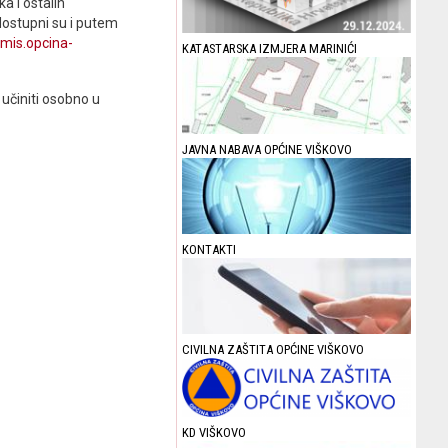
a i ostalih
 dostupni su i putem
umis.opcina-
KATASTARSKA IZMJERA MARINIĆI
učiniti osobno u
JAVNA NABAVA OPĆINE VIŠKOVO
KONTAKTI
CIVILNA ZAŠTITA OPĆINE VIŠKOVO
KD VIŠKOVO