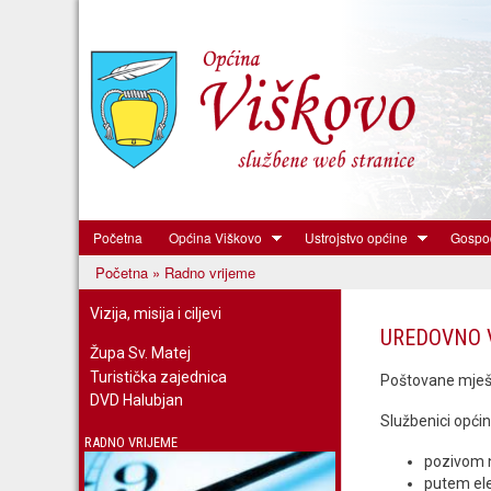
Početna
Općina Viškovo
Ustrojstvo općine
Gospod
Općina
Početna
» Radno vrijeme
Viškovo
Vi ste ovdje
Vizija, misija i ciljevi
UREDOVNO 
Župa Sv. Matej
Turistička zajednica
Poštovane mješt
DVD Halubjan
Službenici opći
RADNO VRIJEME
pozivom 
putem el