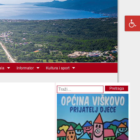
ala
Informator
Kultura i sport
Obrazac pretrage
Pretraga