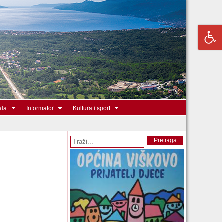
ala
Informator
Kultura i sport
Obrazac pretrage
Pretraga