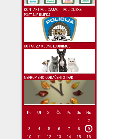
KONTAKT-POLICAJAC II. POLICIJSKE
POSTAJE RIJEKA
KUTAK ZA KUĆNE LJUBIIMCE
NEPROPISNO ODBAČENI OTPAD
Po
Ut
Sr
Če
Pe
Su
Ne
1
2
3
4
5
6
7
8
9
10
11
12
13
14
15
16