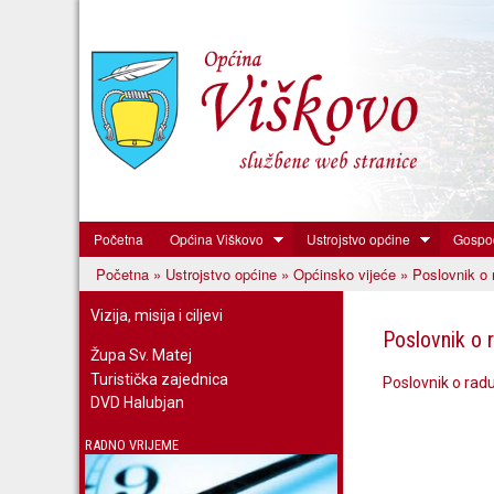
Početna
Općina Viškovo
Ustrojstvo općine
Gospod
Općina
Početna
»
Ustrojstvo općine
»
Općinsko vijeće
» Poslovnik o 
Viškovo
Vi ste ovdje
Vizija, misija i ciljevi
Poslovnik o 
Župa Sv. Matej
Turistička zajednica
Poslovnik o rad
DVD Halubjan
RADNO VRIJEME