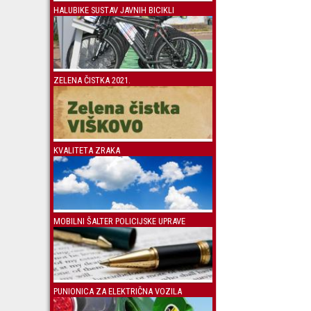
HALUBIKE SUSTAV JAVNIH BICIKLI
ZELENA ČISTKA 2021.
KVALITETA ZRAKA
MOBILNI ŠALTER POLICIJSKE UPRAVE
PUNIONICA ZA ELEKTRIČNA VOZILA