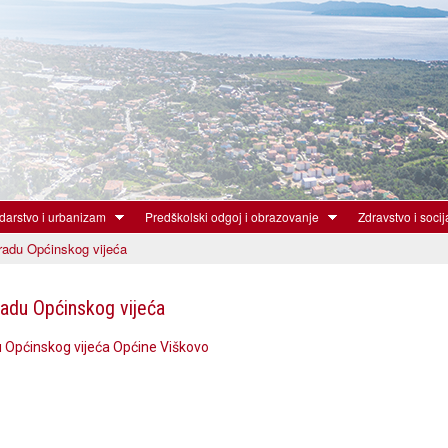
Skoči
na
glavni
sadržaj
arstvo i urbanizam
Predškolski odgoj i obrazovanje
Zdravstvo i socij
radu Općinskog vijeća
radu Općinskog vijeća
u Općinskog vijeća Općine Viškovo