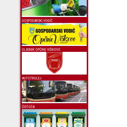
GOSPODARSKI VODIČ
GLASNIK OPĆINE VIŠKOVO
AUTOTROLEJ
ČISTOĆA