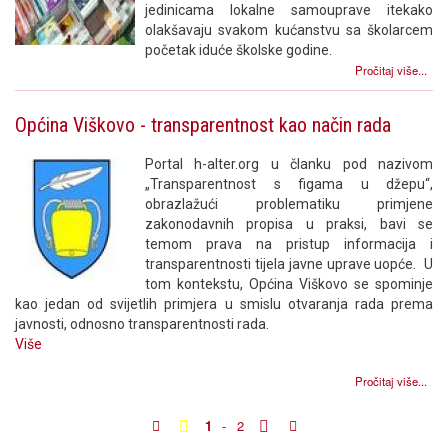
jedinicama lokalne samouprave itekako
olakšavaju svakom kućanstvu sa školarcem
početak iduće školske godine.
Pročitaj više...
Općina Viškovo - transparentnost kao način rada
Portal h-alter.org u članku pod nazivom
„Transparentnost s figama u džepu“,
obrazlažući problematiku primjene
zakonodavnih propisa u praksi, bavi se
temom prava na pristup informacija i
transparentnosti tijela javne uprave uopće. U
tom kontekstu, Općina Viškovo se spominje
kao jedan od svijetlih primjera u smislu otvaranja rada prema
javnosti, odnosno transparentnosti rada.
Više
Pročitaj više...
1
-
2