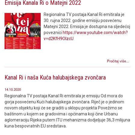
Emisija Kanala Ri o Matejni 2022
Regionalna TV postaja Kanal Ri emitirala je
30. rujna 2022. godine emisiju posvećenu
Matejni 2022. Emisija je dostupna na sljedećoj
poveznici
https://www.youtube.com/watch?
v=d2KfH9OIzcU
Pročitaj više...
Kanal Ri i naša Kuća halubajskega zvončara
14.10.2020
Regionalna TV postaja Kanal Ri emitirala je emisiju Od mora do
gorja posvećenu Kući halubajskega zvončara. Riječ je o jedinom
novom objektu koji će se graditi u sklopu projekta Povežimo se
baštinom u kojem se gradovima i općinama koji čine Urbanu
aglomeraciju Rijeka putem ITU mehanizma dodjeljuje 36,3 milijuna
kuna bespovratnih EU sredstava.