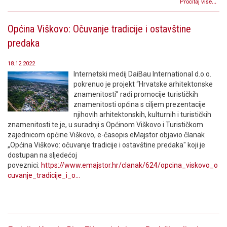
Pročitaj više...
Općina Viškovo: Očuvanje tradicije i ostavštine
predaka
18.12.2022
Internetski medij DaiBau International d.o.o.
pokrenuo je projekt “Hrvatske arhitektonske
znamenitosti” radi promocije turističkih
znamenitosti općina s ciljem prezentacije
njihovih arhitektonskih, kulturnih i turističkih
znamenitosti te je, u suradnji s Općinom Viškovo i Turističkom
zajednicom općine Viškovo, e-časopis eMajstor objavio članak
„Općina Viškovo: očuvanje tradicije i ostavštine predaka" koji je
dostupan na sljedećoj
poveznici:
https://www.emajstor.hr/clanak/624/opcina_viskovo_o
cuvanje_tradicije_i_o...