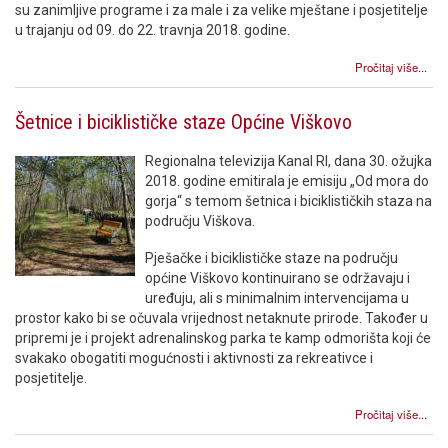
su zanimljive programe i za male i za velike mještane i posjetitelje
u trajanju od 09. do 22. travnja 2018. godine.
Pročitaj više...
Šetnice i biciklističke staze Općine Viškovo
Regionalna televizija Kanal RI, dana 30. ožujka
2018. godine emitirala je emisiju „Od mora do
gorja“ s temom šetnica i biciklističkih staza na
području Viškova.
Pješačke i biciklističke staze na području
općine Viškovo kontinuirano se održavaju i
uređuju, ali s minimalnim intervencijama u
prostor kako bi se očuvala vrijednost netaknute prirode. Također u
pripremi je i projekt adrenalinskog parka te kamp odmorišta koji će
svakako obogatiti mogućnosti i aktivnosti za rekreativce i
posjetitelje.
Pročitaj više...