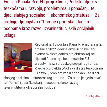
Emisija Kanala Ri o EU projektima „Podrška djeci s
teškoćama u razvoju, problemima u ponašanju te
djeci slabijeg socijalno – ekonomskog statusa – Za
sretnije djetinjstvo i "Pomoć i podrška starijim
osobama kroz razvoj izvaninstitucijskih socijalnih
usluga
Regionalna TV postaja Kanal Ri emitirala je 2.
prosinca 2022. godine emisiju posvećenu
dvama hvalevrijednim projektima koji se u
cijelosti financiraju bespovratnim EU
sredstvima iz Europskog socijalnog fonda.
Riječ je o projektu „Podrška djeci s teškoćama
u razvoju, problemima u ponašanju te djeci
slabijeg socijalno – ekonomskog statusa – Za sretnije djetinjstvo“
te "Pomoć i podrška starijim osobama kroz razvoj
izvaninstitucijskih socijalnih usluga".
Pročitaj više...