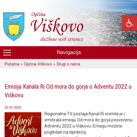
Skoči
na
glavni
sadržaj
Navigacija
Općina
Početna
»
Općina Viškovo
» Drugi o nama
Viškovo
Vi ste ovdje
Emisija Kanala Ri Od mora do gorja o Adventu 2022 u
Viškovu
02.01.2023
Regionalna TV postaja Kanal Ri snimila je i
emitirala emisiju Od mora do gorja posvećenu
Adventu 2022 u Viškovu. Emisiju možete
pogledati na sljedećoj