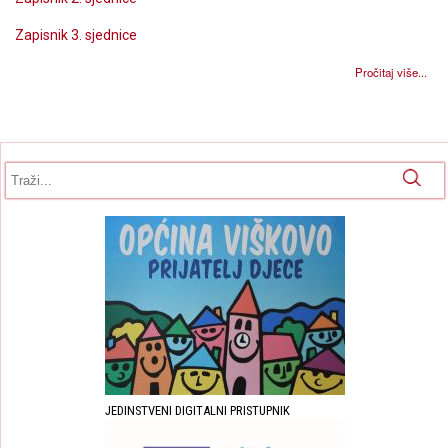
Zapisnik 3. sjednice
Pročitaj više...
Obrazac pretrage
Pretraga
JEDINSTVENI DIGITALNI PRISTUPNIK