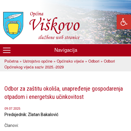
Skoči
na
glavni
sadržaj
Navigacija
Općina
Početna
»
Ustrojstvo općine
»
Općinsko vijeće
»
Odbori
» Odbori
Viškovo
Vi ste ovdje
Općinskog vijeća saziv 2025.-2029
Odbor za zaštitu okoliša, unapređenje gospodarenja
otpadom i energetsku učinkovitost
09.07.2025
Predsjednik: Zlatan Bakalović
Članovi: