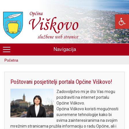
Skoči
na
glavni
sadržaj
Navigacija
Općina
Početna
Viškovo
Poštovani posjetitelji portala Općine Viškovo!
Zadovoljstvo mi je što Vas mogu
pozdraviti na internet portalu
Općine Viškovo.
Općina Viškovo koristi mogućnosti
suvremene tehnologije kako bi
svima zainteresiranima na svojim
mrežnim stranicama pružila informaciju o radu Općine, ali i