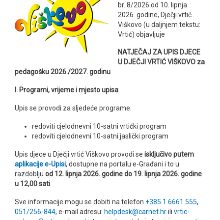
br. 8/2026 od 10. lipnja
2026. godine, Dječji vrtić
Viškovo (u daljnjem tekstu:
Vrtić) objavljuje
NATJEČAJ ZA UPIS DJECE
U DJEČJI VRTIĆ VIŠKOVO za
pedagošku 2026./2027. godinu
I. Programi, vrijeme i mjesto upisa
Upis se provodi za sljedeće programe:
redoviti cjelodnevni 10-satni vrtićki program
redoviti cjelodnevni 10-satni jaslički program
Upis djece u Dječji vrtić Viškovo provodi se
isključivo putem
aplikacije e-Upisi
, dostupne na portalu e-Građani i to u
razdoblju
od 12. lipnja 2026. godine do 19. lipnja 2026. godine
u 12,00 sati
.
Sve informacije mogu se dobiti na telefon
+385 1 6661 555
,
051/256-844
, e-mail adresu:
helpdesk@carnet.hr
ili
vrtic-