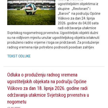
ugostiteljskim objektima iz
skupine „Restorani“ i
„Barovi“ na području Općine
Viškovo za dan 24. lipnja
2026. godine do 04,00 sata
radi održavanja utakmice
Svjetskog nogometnog prvenstva. Ugostiteljski objekti dužni
su na vidljivom mjestu unutar ugostiteljskog objekta istaknuti
produženo radno vrijeme i toga se pridržavati. Za produženje
radnog vremena nije potrebno podnositi poseban zahtjev.
TEKST ODLUKE
Odluka o produženju radnog vremena
ugostiteljskih objekata na području Općine
Viškovo za dan 18. lipnja 2026. godine radi
održavanja utakmice Svjetskog prvenstva u
nogometu
16.06.2026