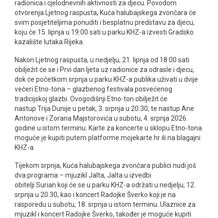
radionica i cjelodnevnih aktivnosti za djecu. Povodom
otvorenja Ljetnog raspusta, Kuća halubajskega zvončara će
svim posjetiteljima ponuditi i besplatnu predstavu za djecu,
koju će 15. lipnja u 19:00 sati u parku KHZ-a izvesti Gradsko
kazalište lutaka Rijeka.
Nakon Ljetnog raspusta, u nedjelju, 21. lipnja od 18:00 sati
obilježit će se i Prvi dan ljeta uz radionice za odrasle i djecu,
dok će početkom srpnja u parku KHZ-a publika uživati u dvije
večeri Etno-tona – glazbenog festivala posvećenog
tradicijskoj glazbi. Ovogodišnji Etno-ton obilježit će
nastup Trija Dunije u petak, 3. srpnja u 20:30, te nastup Ane
Antonove i Zorana Majstorovića u subotu, 4. srpnja 2026.
godine u istom terminu. Karte za koncerte u sklopu Etno-tona
moguće je kupiti putem platforme mojekarte.hr ili na blagajni
KHZ-a.
Tijekom srpnja, Kuća halubajskega zvončara publici nudi još
dva programa – mjuzikl Jalta, Jalta u izvedbi
obitelji Surian koji će se u parku KHZ-a održati u nedjelju, 12.
srpnja u 20:30, kao i koncert Radojke Šverko koji je na
rasporedu u subotu, 18. srpnja u istom terminu. Ulaznice za
mjuzikl i koncert Radojke Šverko, također je moguće kupiti