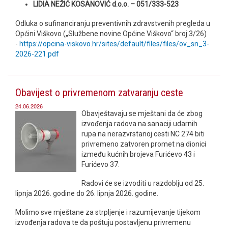
LIDIA NEŽIĆ KOSANOVIĆ d.o.o. – 051/333-523
Odluka o sufinanciranju preventivnih zdravstvenih pregleda u
Općini Viškovo („Službene novine Općine Viškovo“ broj 3/26)
-
https://opcina-viskovo.hr/sites/default/files/files/ov_sn_3-
2026-221.pdf
Obavijest o privremenom zatvaranju ceste
24.06.2026
Obavještavaju se mještani da će zbog
izvođenja radova na sanaciji udarnih
rupa na nerazvrstanoj cesti NC 274 biti
privremeno zatvoren promet na dionici
između kućnih brojeva Furićevo 43 i
Furićevo 37.
Radovi će se izvoditi u razdoblju od 25.
lipnja 2026. godine do 26. lipnja 2026. godine.
Molimo sve mještane za strpljenje i razumijevanje tijekom
izvođenja radova te da poštuju postavljenu privremenu