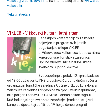
viskovo@vrtic-viskovo.hr
te na internetskoj stranici
www.vrtic-
viskovo.hr
.
Tekst natječaja
VIKLER - Viškovski kulturni letnji ritam
Današnjom konferencijom za medije
najavljen je program svih ljetnih
događanja u sklopu VIKLER-
a: Viškovskega kulturnega letnjega ritma
kojeg donose Turistička zajednica
Općine Viškovo, Kuća halubajskega
zvončara i Općina Viškovo.
Sve započinje u petak, 12. lipnja kada se
od 18:00 sati u parku KHZ-a održava Čarobna dječja večer u
organizaciji Turističke zajednice Općine Viškovo koja donosi
zanimljive radionice i pričaonice za djecu, veliki napuhanac,
bike poligon i zabavu uz DJ Mirilo. Odmah nakon toga, u
Kući halubajskega zvončara započinje Ljetni rapust: ljetni
kamp za djecu, koji od 15. do 19. lipnja donosi pregršt