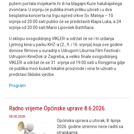
putem portala mojekarte.hr ili na blagajni Kuće halubajskega
zvončara. U srpnju će publika imati priliku uživati i u dva
besplatna koncerta na trgu ispred crkve Sv. Mateja – 10.
srpnja od 20:00 sati publici će se predstaviti Klapa Luka, a 24.
srpnja od 20:00 sati Mario Lipovšek Battifiaca.
U sklopu ovogodišnjeg VIKLER-a održat će se i tri izdanja
Ljetnog kina u parku KHZ-a (2., 9. i 16. srpnja) koja ove godine
donose filmove u suradnji s Udrugom Liburnia Film Festival i
Udrugom KineDok iz Zagreba, a veliko finale ovogodišnjeg
VIKLER-a održat će se 31. srpnja od 19:00 sati u Ronjgima gdje
će publika moći kušati lokalne proizvode i vina te uživati u
predstavi Skliske vježbe.
Program
Radno vrijeme Općinske uprave 8.6.2026.
08.06.2026
Općinska uprava u utorak, 8. lipnja
2026. godine iznimno neće raditi sa
strankama.