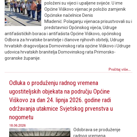
položeni su vijeci i upaljene svijeće. U ime
Općine Viškovo vijenac je položio zamjenik
Općinske načelnice Denis
Mladenić. Polaganju vijenaca prisustvovali su i
predstavnici Općinskog vijeća, Udruge
antifašističkih boraca i antifašista Općine Viškovo, općinskog
Odbora za hrvatske branitelje i članove njihovih obitelji, Udruge
hrvatskih dragovoljaca Domovinskog rata općine Viškovo i Udruge
udovica hrvatskih branitelja Domovinskog rata Primorsko-
goranske županije.
Pročitaj više...
Odluka o produženju radnog vremena
ugostiteljskih objekata na području Općine
Viškovo za dan 24. lipnja 2026. godine radi
održavanja utakmice Svjetskog prvenstva u
nogometu
18.06.2026
Odobrava se produženje
radnog vremena