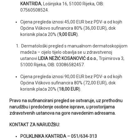
KANTRIDA
, Lošinjska 16, 51000 Rijeka, OIB:
07560508524.
Cijena pregleda iznosi 45,00 EUR bez PDV-a od kojih
Općina Viškovo sufinancira 80% (36,00 EUR), dok
korisnik plaća 20% (
9,00 EUR
).
Dermatološki pregled s manualnom dermatoskopijom
madeža – cijelo tijelo obavlja se u zdravstvenoj
ustanovi
LIDIA NEŽIĆ KOSANOVIĆ d.o.o.
, Trpimirova 3,
51000 Rijeka, OIB: 03086582457.
Cijena pregleda iznosi 90,00 EUR bez PDV-a od kojih
Općina Viškovo sufinancira 80% (72,00 EUR), dok
korisnik plaća 20% (
18,00 EUR
).
Pravo na sufinancirani pregled se ostvaruje, uz prethodnu
narudžbu i predočenje osobne isprave, u prostorijama
zdravstvenih ustanova na gore navedenim adresama.
KONTAKT ZA NARUDŽBU:
POLIKLINIKA KANTRIDA – 051/634-313