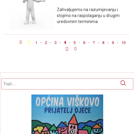
Zahvaljujemo na razumijevanju i
stojimo na raspolaganju u drugim
uredovnim terminima.
1
-
2
-
3
-
4
-
5
-
6
-
7
-
8
-
9
-
10
Obrazac pretrage
Pretraga