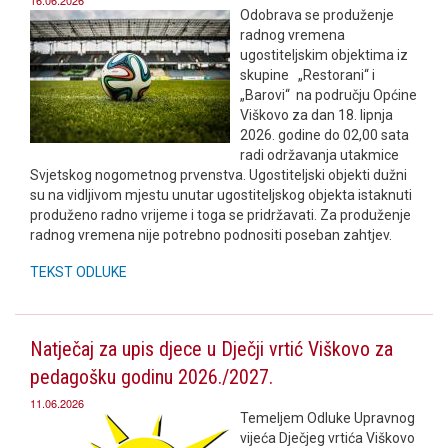
Odobrava se produženje
radnog vremena
ugostiteljskim objektima iz
skupine „Restorani“ i
„Barovi“ na području Općine
Viškovo za dan 18. lipnja
2026. godine do 02,00 sata
radi održavanja utakmice
Svjetskog nogometnog prvenstva. Ugostiteljski objekti dužni
su na vidljivom mjestu unutar ugostiteljskog objekta istaknuti
produženo radno vrijeme i toga se pridržavati. Za produženje
radnog vremena nije potrebno podnositi poseban zahtjev.
TEKST ODLUKE
Natječaj za upis djece u Dječji vrtić Viškovo za
pedagošku godinu 2026./2027.
11.06.2026
Temeljem Odluke Upravnog
vijeća Dječjeg vrtića Viškovo