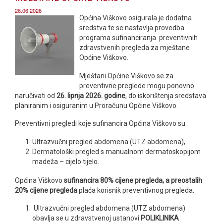
26.06.2026
Općina Viškovo osigurala je dodatna
sredstva te se nastavlja provedba
programa sufinanciranja preventivnih
zdravstvenih pregleda za mještane
Općine Viškovo.
Mještani Općine Viškovo se za
preventivne preglede mogu ponovno
naručivati od
26. lipnja 2026. godine
, do iskorištenja sredstava
planiranim i osiguranim u Proračunu Općine Viškovo.
Preventivni pregledi koje sufinancira Općina Viškovo su:
Ultrazvučni pregled abdomena (UTZ abdomena),
Dermatološki pregled s manualnom dermatoskopijom
madeža – cijelo tijelo.
Općina Viškovo
sufinancira 80% cijene pregleda, a preostalih
20% cijene pregleda
plaća korisnik preventivnog pregleda.
Ultrazvučni pregled abdomena (UTZ abdomena)
obavlja se u zdravstvenoj ustanovi
POLIKLINIKA