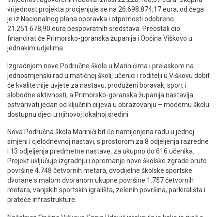
vrijednost projekta procjenjuje se na 26.698.874,17 eura, od čega
je iz Nacionalnog plana oporavka i otpornosti odobreno
21.251.678,90 eura bespovratnih sredstava. Preostali dio
financirat će Primorsko-goranska županija i Općina Viškovo u
jednakim udjelima.
Izgradnjom nove Područne škole u Marinićima i prelaskom na
jednosmjenski rad u matičnoj školi, učenici i roditelji u Viškovu dobit
će kvalitetnije uvjete za nastavu, produženi boravak, sport i
slobodne aktivnosti, a Primorsko-goranska županija nastavlja
ostvarivati jedan od ključnih ciljeva u obrazovanju – modernu školu
dostupnu djeci u njihovoj lokalnoj sredini.
Nova Područna škola Marinići bit će namijenjena radu u jednoj
smjeni i cjelodnevnoj nastavi, s prostorom za 8 odjeljenja razredne
i 13 odjeljenja predmetne nastave, za ukupno do 616 učenika.
Projekt uključuje izgradnju i opremanje nove školske zgrade bruto
površine 4.748 četvornih metara, dvodijelne školske sportske
dvorane s malom dvoranom ukupne površine 1.757 četvornih
metara, vanjskih sportskih igrališta, zelenih površina, parkirališta i
prateće infrastrukture.