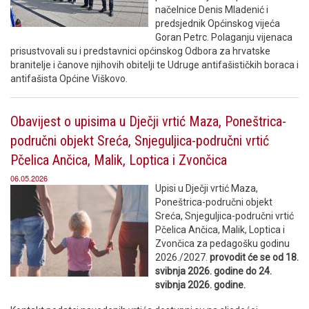
načelnice Denis Mladenić i
predsjednik Općinskog vijeća
Goran Petrc. Polaganju vijenaca
prisustvovali su i predstavnici općinskog Odbora za hrvatske
branitelje i čanove njihovih obitelji te Udruge antifašističkih boraca i
antifašista Općine Viškovo.
Obavijest o upisima u Dječji vrtić Maza, Poneštrica-
područni objekt Sreća, Snjeguljica-područni vrtić
Pčelica Ančica, Malik, Loptica i Zvončica
06.05.2026
Upisi u Dječji vrtić Maza,
Poneštrica-područni objekt
Sreća, Snjeguljica-područni vrtić
Pčelica Ančica, Malik, Loptica i
Zvončica za pedagošku godinu
2026./2027.
provodit će se od 18.
svibnja 2026. godine do 24.
svibnja 2026. godine.