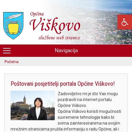
Skoči
na
glavni
sadržaj
Navigacija
Općina
Početna
Viškovo
Poštovani posjetitelji portala Općine Viškovo!
Zadovoljstvo mi je što Vas mogu
pozdraviti na internet portalu
Općine Viškovo.
Općina Viškovo koristi mogućnosti
suvremene tehnologije kako bi
svima zainteresiranima na svojim
mrežnim stranicama pružila informaciju o radu Općine, ali i