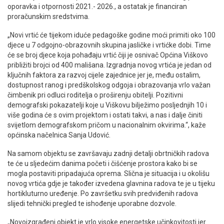
oporavka i otpornosti 2021.- 2026., a ostatak je financiran
proračunskim sredstvima.
„Novi vrtić će tijekom iduće pedagoške godine moći primiti oko 100
djece u 7 odgojno-obrazovnih skupina jasličke i vrtićke dobi. Time
će se broj djece koja pohađaju vrtić čiji je osnivač Općina Viškovo
približiti brojci od 400 mališana. Izgradnja novog vrtića je jedan od
ključnih faktora za razvoj cijele zajednice jer je, među ostalim,
dostupnost ranog i predškolskog odgoja i obrazovanja vrlo važan
čimbenik pri odluci roditelja o proširenju obitelji. Pozitivni
demografski pokazatelji koje u Viškovu bilježimo posljednjih 10 i
više godina će s ovim projektom i ostati takvi, a nas i dalje činiti
svijetlom demografskom pričom u nacionalnim okvirima.“, kaže
općinska načelnica Sanja Udović.
Na samom objektu se završavaju zadnji detalji obrtničkih radova
te će u sljedećim danima početi i čišćenje prostora kako bi se
mogla postaviti pripadajuća oprema. Slična je situacija i u okolišu
novog vrtića gdje je također izvedena glavnina radova te je u tijeku
hortikluturno uređenje. Po završetku svih predviđenih radova
slijedi tehnički pregled te ishođenje uporabne dozvole.
„Novoizgrađeni objekt je vrlo visoke energetske učinkovitosti jer