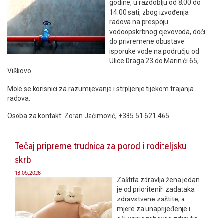
godine, u razdoblju od 8:00 do
14:00 sati, zbog izvođenja
radova na prespoju
vodoopskrbnog cjevovoda, doći
do privremene obustave
isporuke vode na području od
Ulice Draga 23 do Marinići 65,
Viškovo.
Mole se korisnici za razumijevanje i strpljenje tijekom trajanja
radova.
Osoba za kontakt: Zoran Jaćimović, +385 51 621 465
Tečaj pripreme trudnica za porod i roditeljsku
skrb
18.05.2026
Zaštita zdravlja žena jedan
je od prioritenih zadataka
zdravstvene zaštite, a
mjere za unaprijeđenje i