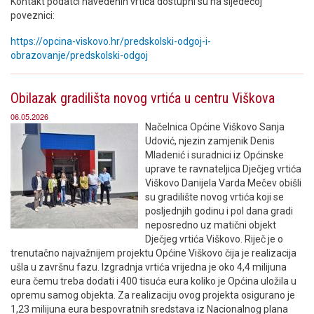
Kontakt podatci navedenih vrtića dostupni su na sljedećoj
poveznici:
https://opcina-viskovo.hr/predskolski-odgoj-i-
obrazovanje/predskolski-odgoj
Obilazak gradilišta novog vrtića u centru Viškova
06.05.2026
Načelnica Općine Viškovo Sanja
Udović, njezin zamjenik Denis
Mladenić i suradnici iz Općinske
uprave te ravnateljica Dječjeg vrtića
Viškovo Danijela Varda Mečev obišli
su gradilište novog vrtića koji se
posljednjih godinu i pol dana gradi
neposredno uz matični objekt
Dječjeg vrtića Viškovo. Riječ je o
trenutačno najvažnijem projektu Općine Viškovo čija je realizacija
ušla u završnu fazu. Izgradnja vrtića vrijedna je oko 4,4 milijuna
eura čemu treba dodati i 400 tisuća eura koliko je Općina uložila u
opremu samog objekta. Za realizaciju ovog projekta osigurano je
1,23 milijuna eura bespovratnih sredstava iz Nacionalnog plana