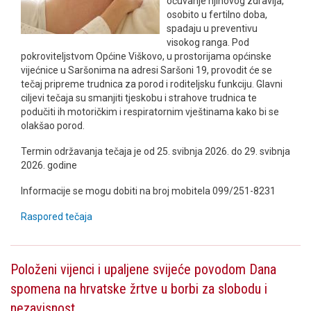
očuvanje njihovog zdravlja,
osobito u fertilno doba,
spadaju u preventivu
visokog ranga. Pod
pokroviteljstvom Općine Viškovo, u prostorijama općinske
vijećnice u Saršonima na adresi Saršoni 19, provodit će se
tečaj pripreme trudnica za porod i roditeljsku funkciju. Glavni
ciljevi tečaja su smanjiti tjeskobu i strahove trudnica te
podučiti ih motoričkim i respiratornim vještinama kako bi se
olakšao porod.
Termin održavanja tečaja je od 25. svibnja 2026. do 29. svibnja
2026. godine
Informacije se mogu dobiti na broj mobitela 099/251-8231
Raspored tečaja
Položeni vijenci i upaljene svijeće povodom Dana
spomena na hrvatske žrtve u borbi za slobodu i
nezavisnost