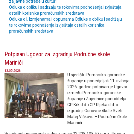
za javne potrebe u kulturi
Odluka o obliku i sadržaju te rokovima podnošenja izvještaja
ostalih korisnika proračunskih sredstava
Odluka o I. Izmjenama i dopunama Odluke o obliku i sadržaju
te rokovima podnošenja izvještaja ostalih korisnika
proračunskih sredstava
Potpisan Ugovor za izgradnju Područne škole
Marinići
13.05.2026
U sjedištu Primorsko-goranske
županije u ponedjeljak 11. svibnja
2026. godine potpisan je Ugovor
između Primorsko-goranske
županije i Zajednice ponuditelja
GP Krk d.d. i GP Rijeka d.d. o
izgradnji Osnovne škole Sveti
Matej Viškovo – Područne škole
Marinići.
Vrijednost ugovorenih radova iznosi 22.228.108,57 eura. Ukupna