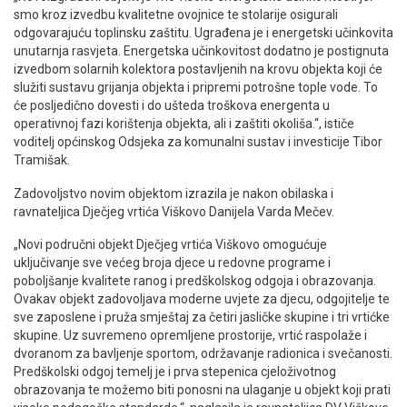
smo kroz izvedbu kvalitetne ovojnice te stolarije osigurali
odgovarajuću toplinsku zaštitu. Ugrađena je i energetski učinkovita
unutarnja rasvjeta. Energetska učinkovitost dodatno je postignuta
izvedbom solarnih kolektora postavljenih na krovu objekta koji će
služiti sustavu grijanja objekta i pripremi potrošne tople vode. To
će posljedično dovesti i do ušteda troškova energenta u
operativnoj fazi korištenja objekta, ali i zaštiti okoliša.“, ističe
voditelj općinskog Odsjeka za komunalni sustav i investicije Tibor
Tramišak.
Zadovoljstvo novim objektom izrazila je nakon obilaska i
ravnateljica Dječjeg vrtića Viškovo Danijela Varda Mečev.
„Novi područni objekt Dječjeg vrtića Viškovo omogućuje
uključivanje sve većeg broja djece u redovne programe i
poboljšanje kvalitete ranog i predškolskog odgoja i obrazovanja.
Ovakav objekt zadovoljava moderne uvjete za djecu, odgojitelje te
sve zaposlene i pruža smještaj za četiri jasličke skupine i tri vrtićke
skupine. Uz suvremeno opremljene prostorije, vrtić raspolaže i
dvoranom za bavljenje sportom, održavanje radionica i svečanosti.
Predškolski odgoj temelj je i prva stepenica cjeloživotnog
obrazovanja te možemo biti ponosni na ulaganje u objekt koji prati