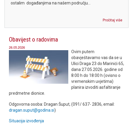
ostalim događanjima na našem području...
Pročitaj više
Obavijest o radovima
26.05.2026
Ovim putem
obavještavamo vas da se u
Ulici Draga 23 do Marinići 65,
dana 27.05.2026. godine od
8:00 h do 18:00 h (ovisno o
vremenskim uvjetima)
planira izvoditi asfaltiranje
predmetne dionice.
Odgovorna osoba: Dragan Šuput, (091/ 637- 2836, email:
dragan.suput@godina.si
)
Situacija izvođenja