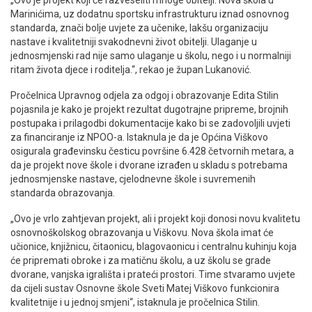
„Ovo je projekt koji će razveseliti mnoge obitelji. Nova škola u
Marinićima, uz dodatnu sportsku infrastrukturu iznad osnovnog
standarda, znači bolje uvjete za učenike, lakšu organizaciju
nastave i kvalitetniji svakodnevni život obitelji. Ulaganje u
jednosmjenski rad nije samo ulaganje u školu, nego i u normalniji
ritam života djece i roditelja.“, rekao je župan Lukanović.
Pročelnica Upravnog odjela za odgoj i obrazovanje Edita Stilin
pojasnila je kako je projekt rezultat dugotrajne pripreme, brojnih
postupaka i prilagodbi dokumentacije kako bi se zadovoljili uvjeti
za financiranje iz NPOO-a. Istaknula je da je Općina Viškovo
osigurala građevinsku česticu površine 6.428 četvornih metara, a
da je projekt nove škole i dvorane izrađen u skladu s potrebama
jednosmjenske nastave, cjelodnevne škole i suvremenih
standarda obrazovanja.
„Ovo je vrlo zahtjevan projekt, ali i projekt koji donosi novu kvalitetu
osnovnoškolskog obrazovanja u Viškovu. Nova škola imat će
učionice, knjižnicu, čitaonicu, blagovaonicu i centralnu kuhinju koja
će pripremati obroke i za matičnu školu, a uz školu se grade
dvorane, vanjska igrališta i prateći prostori. Time stvaramo uvjete
da cijeli sustav Osnovne škole Sveti Matej Viškovo funkcionira
kvalitetnije i u jednoj smjeni“, istaknula je pročelnica Stilin.