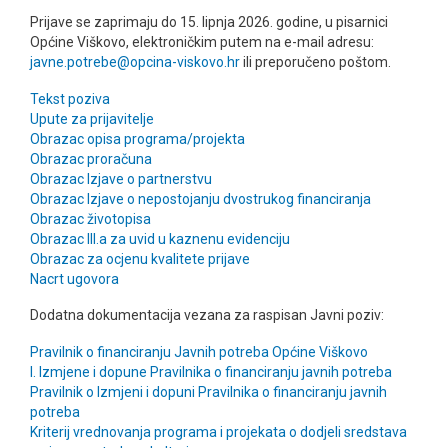
Prijave se zaprimaju do 15. lipnja 2026. godine, u pisarnici
Općine Viškovo, elektroničkim putem na e-mail adresu:
javne.potrebe@opcina-viskovo.hr
ili preporučeno poštom.
Tekst poziva
Upute za prijavitelje
Obrazac opisa programa/projekta
Obrazac proračuna
Obrazac Izjave o partnerstvu
Obrazac Izjave o nepostojanju dvostrukog financiranja
Obrazac životopisa
Obrazac III.a za uvid u kaznenu evidenciju
Obrazac za ocjenu kvalitete prijave
Nacrt ugovora
Dodatna dokumentacija vezana za raspisan Javni poziv:
Pravilnik o financiranju Javnih potreba Općine Viškovo
I. Izmjene i dopune Pravilnika o financiranju javnih potreba
Pravilnik o Izmjeni i dopuni Pravilnika o financiranju javnih
potreba
Kriterij vrednovanja programa i projekata o dodjeli sredstava