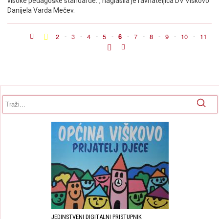
visoke pedagoške standarde.“, naglasila je ravnateljica DV Viškovo
Danijela Varda Mečev.
2
-
3
-
4
-
5
-
6
-
7
-
8
-
9
-
10
-
11
Obrazac pretrage
Pretraga
JEDINSTVENI DIGITALNI PRISTUPNIK