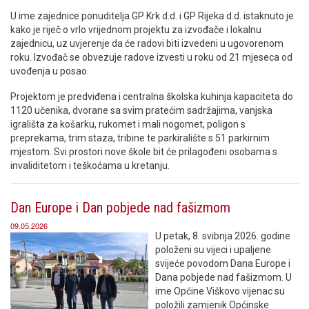
U ime zajednice ponuditelja GP Krk d.d. i GP Rijeka d.d. istaknuto je
kako je riječ o vrlo vrijednom projektu za izvođače i lokalnu
zajednicu, uz uvjerenje da će radovi biti izvedeni u ugovorenom
roku. Izvođač se obvezuje radove izvesti u roku od 21 mjeseca od
uvođenja u posao.
Projektom je predviđena i centralna školska kuhinja kapaciteta do
1120 učenika, dvorane sa svim pratećim sadržajima, vanjska
igrališta za košarku, rukomet i mali nogomet, poligon s
preprekama, trim staza, tribine te parkiralište s 51 parkirnim
mjestom. Svi prostori nove škole bit će prilagođeni osobama s
invaliditetom i teškoćama u kretanju.
Dan Europe i Dan pobjede nad fašizmom
09.05.2026
U petak, 8. svibnja 2026. godine
položeni su vijeci i upaljene
svijeće povodom Dana Europe i
Dana pobjede nad fašizmom. U
ime Općine Viškovo vijenac su
položili zamjenik Općinske