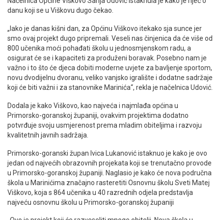
Načelnica Općine Viškovo Sanja Udović istaknula je kako je riječ o
danu koji se u Viškovu dugo čekao.
„Iako je danas kišni dan, za Općinu Viškovo itekako sja sunce jer
smo ovaj projekt dugo pripremali. Veseli nas činjenica da će više od
800 učenika moći pohađati školu u jednosmjenskom radu, a
osigurat će se i kapaciteti za produženi boravak. Posebno nam je
važno i to što će djeca dobiti moderne uvjete za bavljenje sportom,
novu dvodijelnu dvoranu, veliko vanjsko igralište i dodatne sadržaje
koji će biti važni i za stanovnike Marinića“, rekla je načelnica Udović.
Dodala je kako Viškovo, kao najveća i najmlađa općina u
Primorsko-goranskoj županiji, ovakvim projektima dodatno
potvrđuje svoju usmjerenost prema mladim obiteljima i razvoju
kvalitetnih javnih sadržaja.
Primorsko-goranski župan Ivica Lukanović istaknuo je kako je ovo
jedan od najvećih obrazovnih projekata koji se trenutačno provode
u Primorsko-goranskoj županiji. Naglasio je kako će nova područna
škola u Marinićima značajno rasteretiti Osnovnu školu Sveti Matej
Viškovo, koja s 864 učenika u 40 razrednih odjela predstavlja
najveću osnovnu školu u Primorsko-goranskoj županiji