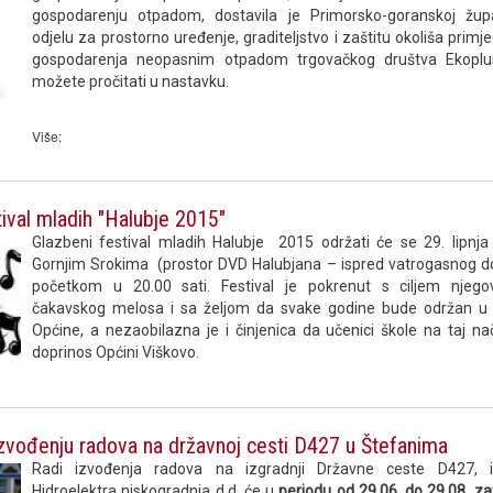
gospodarenju otpadom, dostavila je Primorsko-goranskoj žup
odjelu za prostorno uređenje, graditeljstvo i zaštitu okoliša prim
gospodarenja neopasnim otpadom trgovačkog društva Ekoplus 
možete pročitati u nastavku.
Više:
tival mladih "Halubje 2015"
Glazbeni festival mladih Halubje 2015 održati će se 29. lipnja
Gornjim Srokima (prostor DVD Halubjana – ispred vatrogasnog d
početkom u 20.00 sati. Festival je pokrenut s ciljem njeg
čakavskog melosa i sa željom da svake godine bude održan u
Općine, a nezaobilazna je i činjenica da učenici škole na taj nač
doprinos Općini Viškovo.
izvođenju radova na državnoj cesti D427 u Štefanima
Radi izvođenja radova na izgradnji Državne ceste D427, 
Hidroelektra niskogradnja d.d. će u
periodu od 29.06. do 29.08. za