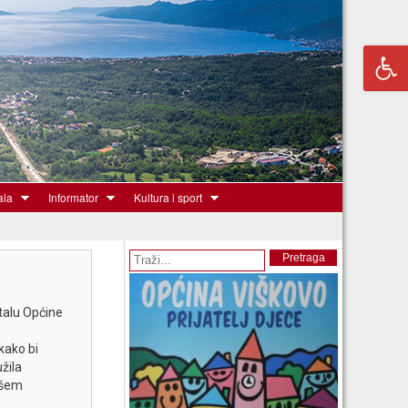
ala
Informator
Kultura i sport
Obrazac pretrage
Pretraga
talu Općine
kako bi
žila
ašem