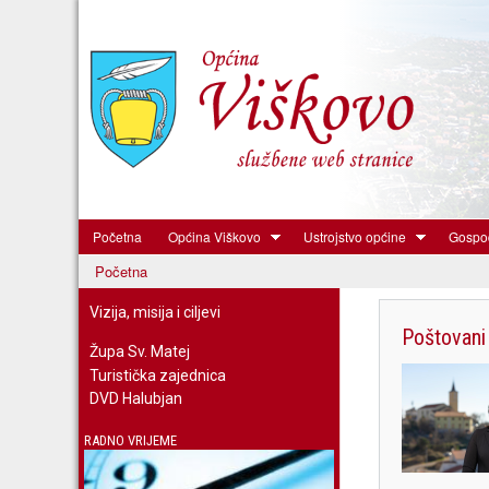
Početna
Općina Viškovo
Ustrojstvo općine
Gospod
Općina
Početna
Viškovo
Vizija, misija i ciljevi
Poštovani 
Župa Sv. Matej
Turistička zajednica
DVD Halubjan
RADNO VRIJEME