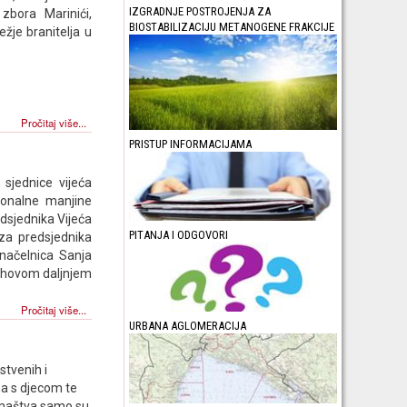
IZGRADNJE POSTROJENJA ZA
bora Marinići,
BIOSTABILIZACIJU METANOGENE FRAKCIJE
ežje branitelja u
Pročitaj više...
PRISTUP INFORMACIJAMA
sjednice vijeća
ionalne manjine
dsjednika Vijeća
PITANJA I ODGOVORI
 za predsjednika
načelnica Sanja
njihovom daljnjem
Pročitaj više...
URBANA AGLOMERACIJA
stvenih i
ma s djecom te
romaštva samo su