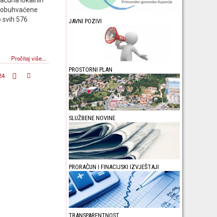
ile obuhvaćene
o svih 576
JAVNI POZIVI
Pročitaj više...
PROSTORNI PLAN
24
SLUŽBENE NOVINE
PRORAČUN I FINACIJSKI IZVJEŠTAJI
TRANSPARENTNOST