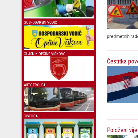
GOSPODARSKI VODIČ
predmetnih rad
GLASNIK OPĆINE VIŠKOVO
Čestitka po
AUTOTROLEJ
ČISTOĆA
Položeni vij