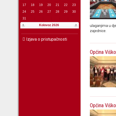
17
18
19
20
21
22
23
24
25
26
27
28
29
30
31
Kolovoz 2026
ulaganjima u dje
zajednice.
Izjava o pristupačnosti
Općina Viško
Općina Viško