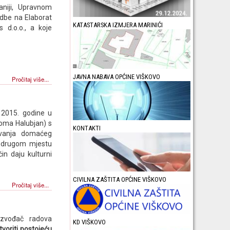
aniji, Upravnom
jedbe na Elaborat
KATASTARSKA IZMJERA MARINIĆI
d.o.o., a koje
JAVNA NABAVA OPĆINE VIŠKOVO
Pročitaj više...
 2015. godine u
oma Halubjan) s
KONTAKTI
ovanja domaćeg
 drugom mjestu
in daju kulturni
CIVILNA ZAŠTITA OPĆINE VIŠKOVO
Pročitaj više...
izvođač radova
KD VIŠKOVO
tvoriti postojeću