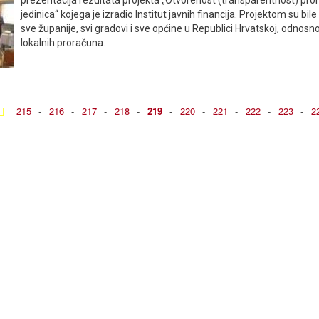
jedinica“ kojega je izradio Institut javnih financija. Projektom su b
sve županije, svi gradovi i sve općine u Republici Hrvatskoj, odnosn
lokalnih proračuna.
215
-
216
-
217
-
218
-
219
-
220
-
221
-
222
-
223
-
2