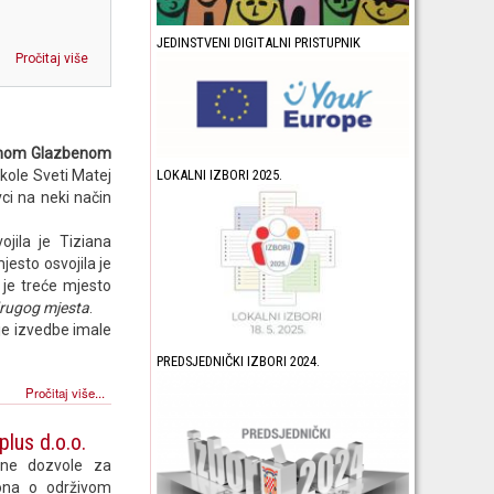
JEDINSTVENI DIGITALNI PRISTUPNIK
Pročitaj više
edmom Glazbenom
kole Sveti Matej
LOKALNI IZBORI 2025.
ci na neki način
jila je Tiziana
jesto osvojila je
je treće mjesto
drugog mjesta
.
lje izvedbe imale
PREDSJEDNIČKI IZBORI 2024.
Pročitaj više...
lus d.o.o.
ene dozvole za
ona o održivom