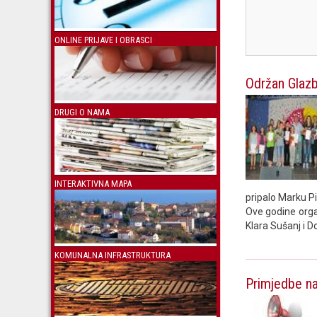
ONLINE PRIJAVE I OBRASCI
Održan Glazb
DRUGI O NAMA
INTERAKTIVNA MAPA
pripalo Marku P
Ove godine organ
Klara Sušanj i D
KOMUNALNA INFRASTRUKTURA
Primjedbe na