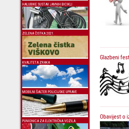
HALUBIKE SUSTAV JAVNIH BICIKLI
ZELENA ČISTKA 2021.
Glazbeni fes
KVALITETA ZRAKA
MOBILNI ŠALTER POLICIJSKE UPRAVE
Obavijest o 
PUNIONICA ZA ELEKTRIČNA VOZILA