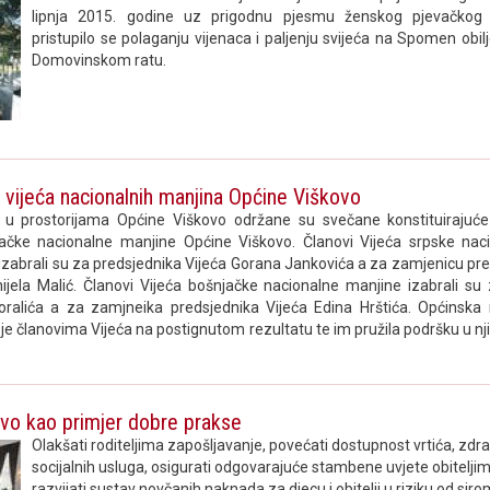
lipnja 2015. godine uz prigodnu pjesmu ženskog pjevačkog z
pristupilo se polaganju vijenaca i paljenju svijeća na Spomen obilj
Domovinskom ratu.
a vijeća nacionalnih manjina Općine Viškovo
a u prostorijama Općine Viškovo održane su svečane konstituirajuće 
ačke nacionalne manjine Općine Viškovo. Članovi Vijeća srpske nac
izabrali su za predsjednika Vijeća Gorana Jankovića a za zamjenicu pre
ijela Malić. Članovi Vijeća bošnjačke nacionalne manjine izabrali su
oralića a za zamjneika predsjednika Vijeća Edina Hrštića. Općinska 
 je članovima Vijeća na postignutom rezultatu te im pružila podršku u 
vo kao primjer dobre prakse
Olakšati roditeljima zapošljavanje, povećati dostupnost vrtića, zdra
socijalnih usluga, osigurati odgovarajuće stambene uvjete obitelji
razvijati sustav novčanih naknada za djecu i obitelji u riziku od si