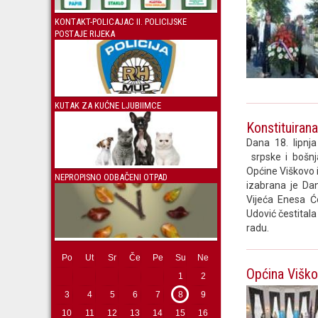
KONTAKT-POLICAJAC II. POLICIJSKE
POSTAJE RIJEKA
KUTAK ZA KUĆNE LJUBIIMCE
Konstituiran
Dana 18. lipnj
srpske i bošnj
Općine Viškovo 
NEPROPISNO ODBAČENI OTPAD
izabrana je Dan
Vijeća Enesa Ć
Udović čestitala
radu.
Po
Ut
Sr
Če
Pe
Su
Ne
Općina Viško
1
2
3
4
5
6
7
8
9
10
11
12
13
14
15
16