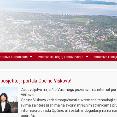
Skoči
na
glavni
sadržaj
arstvo i urbanizam
Predškolski odgoj i obrazovanje
Zdravstvo i socij
posjetitelji portala Općine Viškovo!
Zadovoljstvo mi je što Vas mogu pozdraviti na internet por
Viškovo.
Općina Viškovo koristi mogućnosti suvremene tehnologije 
svima zainteresiranima na svojim mrežnim stranicama pru
informaciju o radu Općine, ali i ostalim događanjima na n
području...