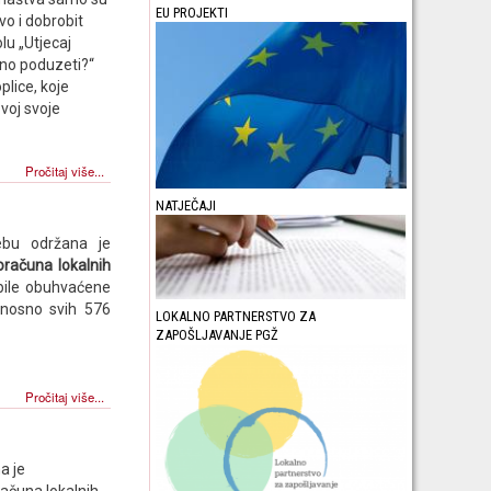
EU PROJEKTI
o i dobrobit
lu „Utjecaj
bno poduzeti?“
plice, koje
voj svoje
Pročitaj više...
NATJEČAJI
ebu održana je
oračuna lokalnih
bile obuhvaćene
odnosno svih 576
LOKALNO PARTNERSTVO ZA
ZAPOŠLJAVANJE PGŽ
Pročitaj više...
a je
računa lokalnih