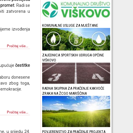
v promet
. Radi se
iti zatvorena u
KOMUNALNE USLUGE ZA MJEŠTANE
rijeme izvođenja
Pročitaj više...
ZAJEDNICA SPORTSKIH UDRUGA OPĆINE
VIŠKOVO
 upućuje
čestitke
Saboru donesene
ravo zbog toga,
RADNA SKUPINA ZA PRAĆENJE KAKVOĆE
demokracije.
ZRAKA NA ŽCGO MARIŠĆINA
Pročitaj više...
e, u srijedu 24.
POVJERENSTVO ZA PRAĆENJE PROJEKTA