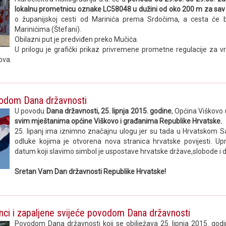
lokalnu prometnicu oznake LC58048 u dužini od oko 200 m za sa
o županijskoj cesti od Marinića prema Srdočima, a cesta će b
Marinićima (Štefani).
Obilazni put je predviđen preko Mučića.
U prilogu je grafički prikaz privremene prometne regulacije za v
ova.
vodom Dana državnosti
U povodu
Dana državnosti, 25. lipnja 2015. godine
, Općina Viškovo
svim mještanima općine Viškovo i građanima Republike Hrvatske.
25. lipanj ima iznimno značajnu ulogu jer su tada u Hrvatskom 
odluke kojima je otvorena nova stranica hrvatske povijesti. Up
datum koji slavimo simbol je uspostave hrvatske države,slobode i 
Sretan Vam Dan državnosti Republike Hrvatske!
enci i zapaljene svijeće povodom Dana državnosti
Povodom Dana državnosti koji se obilježava 25. lipnja 2015. godin