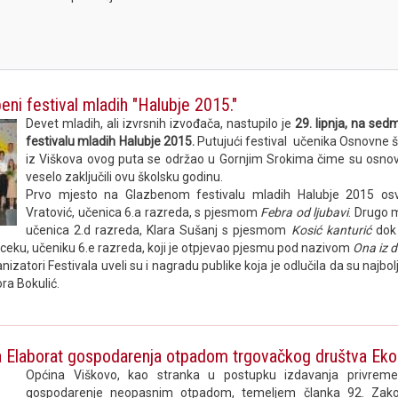
eni festival mladih "Halubje 2015."
Devet mladih, ali izvrsnih izvođača, nastupilo je
29. lipnja, na s
festivalu mladih Halubje 2015.
Putujući festival učenika Osnovne š
iz Viškova ovog puta se održao u Gornjim Srokima čime su osnov
veselo zaključili ovu školsku godinu.
Prvo mjesto na Glazbenom festivalu mladih Halubje 2015 osvo
Vratović, učenica 6.a razreda, s pjesmom
Febra od ljubavi
. Drugo m
učenica 2.d razreda, Klara Sušanj s pjesmom
Kosić kanturić
dok 
iceku, učeniku 6.e razreda, koji je otpjevao pjesmu pod nazivom
Ona iz 
izatori Festivala uveli su i nagradu publike koja je odlučila da su najbo
ora Bokulić.
 Elaborat gospodarenja otpadom trgovačkog društva Ekop
Općina Viškovo, kao stranka u postupku izdavanja privrem
gospodarenje neopasnim otpadom, temeljem članka 92. Zak