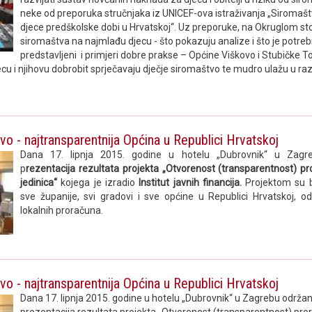
neke od preporuka stručnjaka iz UNICEF-ova istraživanja „Siromaštv
djece predškolske dobi u Hrvatskoj“. Uz preporuke, na Okruglom sto
siromaštva na najmlađu djecu - što pokazuju analize i što je potre
predstavljeni i primjeri dobre prakse – Općine Viškovo i Stubičke To
cu i njihovu dobrobit sprječavaju dječje siromaštvo te mudro ulažu u raz
vo - najtransparentnija Općina u Republici Hrvatskoj
Dana 17. lipnja 2015. godine u hotelu „Dubrovnik“ u Zagr
p
rezentacija rezultata projekta „Otvorenost (transparentnost) pr
jedinica“
kojega je izradio
Institut javnih financija.
Projektom su 
sve županije, svi gradovi i sve općine u Republici Hrvatskoj, 
lokalnih proračuna.
vo - najtransparentnija Općina u Republici Hrvatskoj
Dana 17. lipnja 2015. godine u hotelu „Dubrovnik“ u Zagrebu održan
prezentacija rezultata projekta „Otvorenost (transparentnost) pro