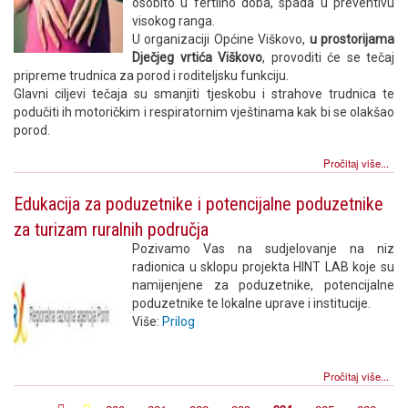
osobito u fertilno doba, spada u preventivu
visokog ranga.
U organizaciji Općine Viškovo,
u prostorijama
Dječjeg vrtića Viškovo
, provoditi će se tečaj
pripreme trudnica za porod i roditeljsku funkciju.
Glavni ciljevi tečaja su smanjiti tjeskobu i strahove trudnica te
podučiti ih motoričkim i respiratornim vještinama kak bi se olakšao
porod.
Pročitaj više...
Edukacija za poduzetnike i potencijalne poduzetnike
za turizam ruralnih područja
Pozivamo Vas na sudjelovanje na niz
radionica u sklopu projekta HINT LAB koje su
namijenjene za poduzetnike, potencijalne
poduzetnike te lokalne uprave i institucije.
Više:
Prilog
Pročitaj više...