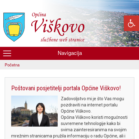
Skoči
na
glavni
sadržaj
Navigacija
Općina
Početna
Viškovo
Poštovani posjetitelji portala Općine Viškovo!
Zadovoljstvo mi je što Vas mogu
pozdraviti na internet portalu
Općine Viškovo.
Općina Viškovo koristi mogućnosti
suvremene tehnologije kako bi
svima zainteresiranima na svojim
mrežnim stranicama pružila informaciju o radu Općine, ali i