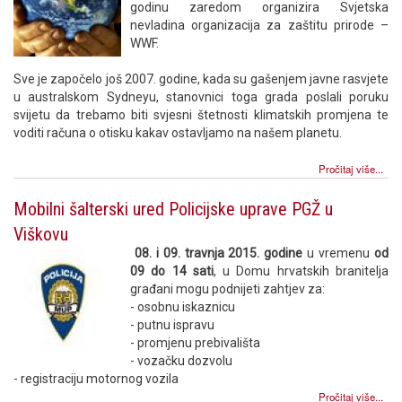
godinu zaredom organizira Svjetska
nevladina organizacija za zaštitu prirode –
WWF.
Sve je započelo još 2007. godine, kada su gašenjem javne rasvjete
u australskom Sydneyu, stanovnici toga grada poslali poruku
svijetu da trebamo biti svjesni štetnosti klimatskih promjena te
voditi računa o otisku kakav ostavljamo na našem planetu.
Pročitaj više...
Mobilni šalterski ured Policijske uprave PGŽ u
Viškovu
08. i 09. travnja
2015. godine
u vremenu
od
09 do 14 sati
, u Domu hrvatskih branitelja
građani mogu podnijeti zahtjev za:
- osobnu iskaznicu
- putnu ispravu
- promjenu prebivališta
- vozačku dozvolu
- registraciju motornog vozila
Pročitaj više...