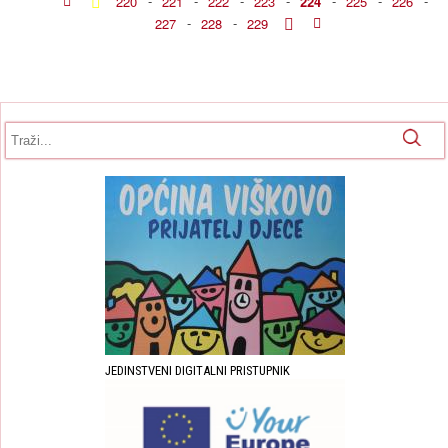
220
-
221
-
222
-
223
-
224
-
225
-
226
-
227
-
228
-
229
Obrazac pretrage
Pretraga
JEDINSTVENI DIGITALNI PRISTUPNIK