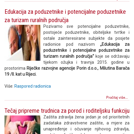
Edukacija za poduzetnike i potencijalne poduzetnike
za turizam ruralnih područja
Pozivamo sve potencijalne poduzetnike,
postojeće poduzetnike, obiteljske tvrtke i
ostale zainteresirane subjekte da posjete
radionice pod nazivom
„Edukacija za
poduzetnike i potencijalne poduzetnike za
turizam ruralnih područja“
koje se održavaju
tijekom ožujka i travnja 2015. godine u
prostorima
Riječke razvojne agencije Porin d.o.o., Milutina Barača
19 /II. kat u Rijeci.
Više:
Raspored radionica
Pročitaj više...
Tečaj pripreme trudnica za porod i roditeljsku funkciju
Zaštita zdravlja žena jedan je od prioritetnih
zadataka zdravstvene zaštite, a mjere za
unapređenje i očuvanje njihovog zdravlja,