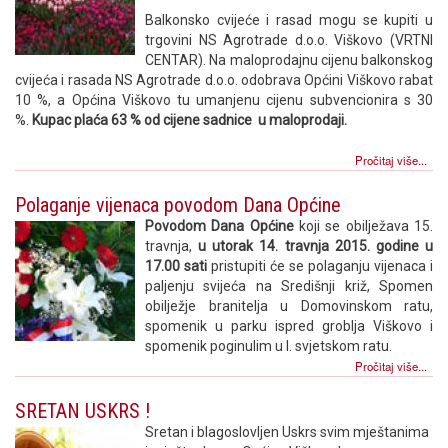
Balkonsko cvijeće i rasad mogu se kupiti u
trgovini NS Agrotrade d.o.o. Viškovo (VRTNI
CENTAR). Na maloprodajnu cijenu balkonskog
cvijeća i rasada NS Agrotrade d.o.o. odobrava Općini Viškovo rabat
10 %, a Općina Viškovo tu umanjenu cijenu subvencionira s 30
%.
Kupac plaća 63 % od cijene sadnice u maloprodaji.
Pročitaj više...
Polaganje vijenaca povodom Dana Općine
Povodom Dana Općine
koji se obilježava 15.
travnja,
u utorak 14. travnja 2015. godine u
17.00 sati
pristupiti će se polaganju vijenaca i
paljenju svijeća na Središnji križ, Spomen
obilježje branitelja u Domovinskom ratu,
spomenik u parku ispred groblja Viškovo i
spomenik poginulim u I. svjetskom ratu.
Pročitaj više...
SRETAN USKRS !
Sretan i blagoslovljen Uskrs svim mještanima