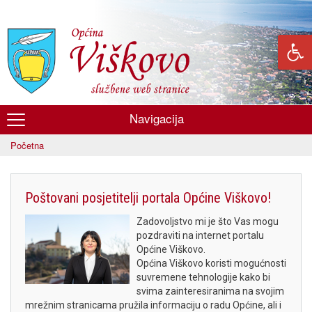
Skoči
na
glavni
sadržaj
Navigacija
Općina
Početna
Viškovo
Poštovani posjetitelji portala Općine Viškovo!
Zadovoljstvo mi je što Vas mogu
pozdraviti na internet portalu
Općine Viškovo.
Općina Viškovo koristi mogućnosti
suvremene tehnologije kako bi
svima zainteresiranima na svojim
mrežnim stranicama pružila informaciju o radu Općine, ali i