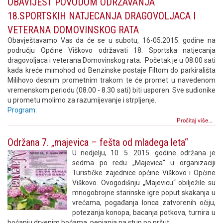
OBAVIJEST POVODOM ODRŽAVANJA
18.SPORTSKIH NATJECANJA DRAGOVOLJACA I
VETERANA DOMOVINSKOG RATA
Obavještavamo Vas da će se u subotu, 16-05.2015. godine na
području Općine Viškovo održavati 18. Sportska natjecanja
dragovoljaca i veterana Domovinskog rata. Početak je u 08.00 sati
kada kreće mimohod od Benzinske postaje Filtom do parkirališta
Milihovo desnim prometnim trakom te će promet u navedenom
vremenskom periodu (08.00 - 8.30 sati) biti usporen. Sve sudionike
u prometu molimo za razumijevanje i strpljenje.
Program:
Pročitaj više...
Održana 7. „majevica – fešta od mladega leta“
U nedjelju, 10. 5. 2015. godine održana je
sedma po redu „Majevica“ u organizaciji
Turističke zajednice općine Viškovo i Općine
Viškovo. Ovogodišnju „Majevicu“ obilježile su
mnogobrojne starinske igre poput skakanja u
vrećama, pogađanja lonca zatvorenih očiju,
potezanja konopa, bacanja potkova, turnira u
boćanju drvenim boćama, penjanja na stup po pršut.