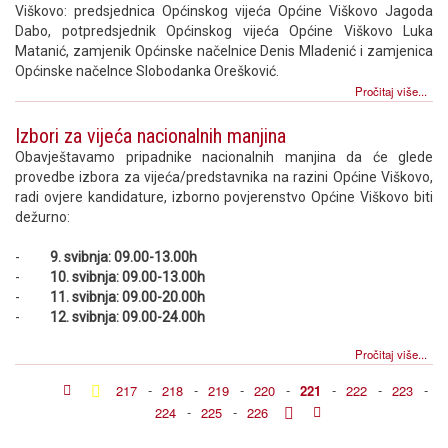
Viškovo: predsjednica Općinskog vijeća Općine Viškovo Jagoda
Dabo, potpredsjednik Općinskog vijeća Općine Viškovo Luka
Matanić, zamjenik Općinske načelnice Denis Mladenić i zamjenica
Općinske načelnce Slobodanka Orešković.
Pročitaj više...
Izbori za vijeća nacionalnih manjina
Obavještavamo pripadnike nacionalnih manjina da će glede
provedbe izbora za vijeća/predstavnika na razini Općine Viškovo,
radi ovjere kandidature, izborno povjerenstvo Općine Viškovo biti
dežurno:
-
9. svibnja: 09.00-13.00h
-
10. svibnja: 09.00-13.00h
-
11. svibnja: 09.00-20.00h
-
12. svibnja: 09.00-24.00h
Pročitaj više...
217
-
218
-
219
-
220
-
221
-
222
-
223
-
224
-
225
-
226