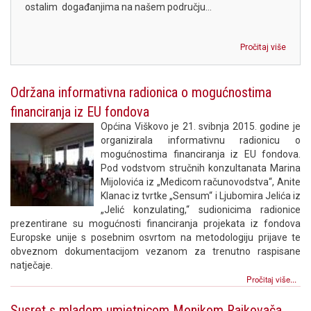
ostalim događanjima na našem području...
Pročitaj više
Održana informativna radionica o mogućnostima
financiranja iz EU fondova
Općina Viškovo je 21. svibnja 2015. godine je
organizirala informativnu radionicu o
mogućnostima financiranja iz EU fondova.
Pod vodstvom stručnih konzultanata Marina
Mijolovića iz „Medicom računovodstva“, Anite
Klanac iz tvrtke „Sensum“ i Ljubomira Jelića iz
„Jelić konzulating,“ sudionicima radionice
prezentirane su mogućnosti financiranja projekata iz fondova
Europske unije s posebnim osvrtom na metodologiju prijave te
obveznom dokumentacijom vezanom za trenutno raspisane
natječaje.
Pročitaj više...
Susret s mladom umjetnicom Monikom Rajkovača