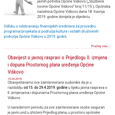
javnih potreba Općine Viškovo („Službene
novine Općine Viškovo“ broj:11/15.), Općinska
načelnica Općine Viškovo dana 18. travnja
2019. godine donijela je slijedeću
Odluku o odobravanju financijskih sredstava za provedbu
programa/projekata iz područja kulture i ostalih društvenih
područja Općine Viškovo u 2019. godini
Pročitaj više...
Obavijest o javnoj raspravi o Prijedlogu II. izmjena
i dopuna Prostornog plana uređenja Općine
Viškovo
15.04.2019
Obavještavamo sve zainteresirane sudionike da je u
razdoblju
od 15. do 29.4.2019. godine
u tijeku javna rasprava o
II. izmjenama i dopunama Prostornog plana uređenja Općine
Viškovo.
U navedenom periodu za sve zainteresirane osobe osiguran
je javni uvid u izloženi Prijedlog plana, u prostoru općinske