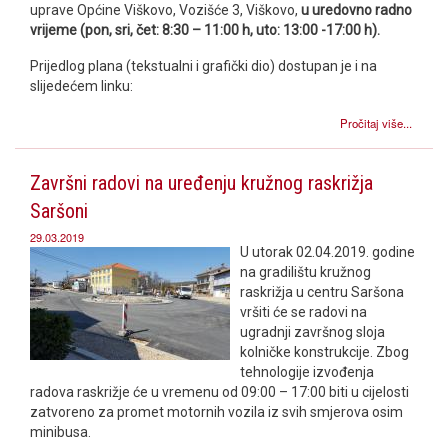
uprave Općine Viškovo, Vozišće 3, Viškovo,
u uredovno
radno
vrijeme (pon, sri, čet: 8:30 – 11:00 h, uto: 13:00 -17:00 h).
Prijedlog plana (tekstualni i grafički dio) dostupan je i na
slijedećem linku:
Pročitaj više...
Završni radovi na uređenju kružnog raskrižja
Saršoni
29.03.2019
U utorak 02.04.2019. godine
na gradilištu kružnog
raskrižja u centru Saršona
vršiti će se radovi na
ugradnji završnog sloja
kolničke konstrukcije. Zbog
tehnologije izvođenja
radova raskrižje će u vremenu od 09:00 – 17:00 biti u cijelosti
zatvoreno za promet motornih vozila iz svih smjerova osim
minibusa.