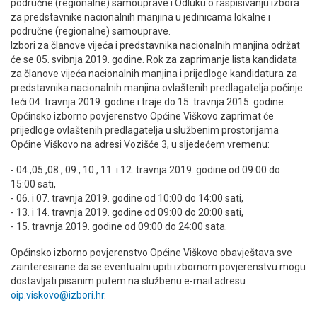
područne (regionalne) samouprave i Odluku o raspisivanju izbora
za predstavnike nacionalnih manjina u jedinicama lokalne i
područne (regionalne) samouprave.
Izbori za članove vijeća i predstavnika nacionalnih manjina održat
će se 05. svibnja 2019. godine. Rok za zaprimanje lista kandidata
za članove vijeća nacionalnih manjina i prijedloge kandidatura za
predstavnika nacionalnih manjina ovlaštenih predlagatelja počinje
teći 04. travnja 2019. godine i traje do 15. travnja 2015. godine.
Općinsko izborno povjerenstvo Općine Viškovo zaprimat će
prijedloge ovlaštenih predlagatelja u službenim prostorijama
Općine Viškovo na adresi Vozišće 3, u sljedećem vremenu:
- 04.,05.,08., 09., 10., 11. i 12. travnja 2019. godine od 09:00 do
15:00 sati,
- 06. i 07. travnja 2019. godine od 10:00 do 14:00 sati,
- 13. i 14. travnja 2019. godine od 09:00 do 20:00 sati,
- 15. travnja 2019. godine od 09:00 do 24:00 sata.
Općinsko izborno povjerenstvo Općine Viškovo obavještava sve
zainteresirane da se eventualni upiti izbornom povjerenstvu mogu
dostavljati pisanim putem na službenu e-mail adresu
oip.viskovo@izbori.hr
.