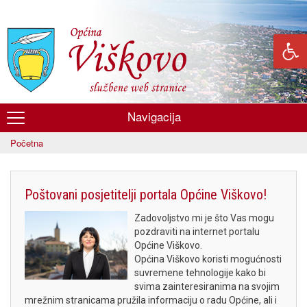
Skoči
na
glavni
sadržaj
Navigacija
Općina
Početna
Viškovo
Poštovani posjetitelji portala Općine Viškovo!
Zadovoljstvo mi je što Vas mogu
pozdraviti na internet portalu
Općine Viškovo.
Općina Viškovo koristi mogućnosti
suvremene tehnologije kako bi
svima zainteresiranima na svojim
mrežnim stranicama pružila informaciju o radu Općine, ali i