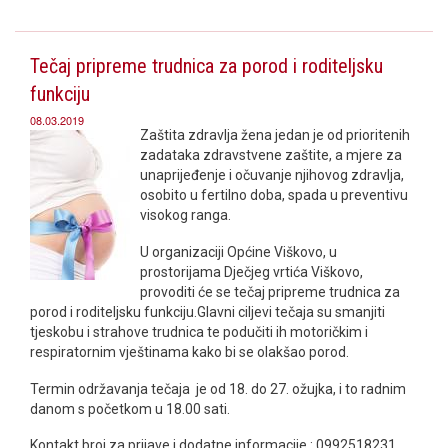
Tečaj pripreme trudnica za porod i roditeljsku
funkciju
08.03.2019
Zaštita zdravlja žena jedan je od prioritenih
zadataka zdravstvene zaštite, a mjere za
unaprijeđenje i očuvanje njihovog zdravlja,
osobito u fertilno doba, spada u preventivu
visokog ranga.
U organizaciji Općine Viškovo, u
prostorijama Dječjeg vrtića Viškovo,
provoditi će se tečaj pripreme trudnica za
porod i roditeljsku funkciju.Glavni ciljevi tečaja su smanjiti
tjeskobu i strahove trudnica te podučiti ih motoričkim i
respiratornim vještinama kako bi se olakšao porod.
Termin održavanja tečaja je od 18. do 27. ožujka, i to radnim
danom s početkom u 18.00 sati.
Kontakt broj za prijave i dodatne informacije : 0992518231