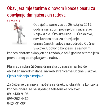
Obavijest mještanima o novom koncesionaru za
obavljanje dimnjačarskih radova
21.03.2019
Obavještavamo vas da 26. ožujka 2019.
godine sa radom počinje Dimnjačarstvo
Valjak d.o.o., Školska ulica 11, Črešnjevo,
novi koncesionar za obavljanje
dimnjačarskih radova na području Općine
Viškovo. Ugovor o koncesiji je sa novim
koncesionarom sklopljen na razdoblje od 5 godina a temeljem
provedenog postupka javne nabave.
Plan rada i plan čišćenja dimnjaka po naseljima biti će
objavljen narednih dana na web stranicama Općine Viškovo.
Cjenik čišćenja dimnjaka.
Za čišćenje dimnjaka možete se direktno obratiti na kontakte
koncesionara se na slijedeće telefonske brojeve:
091/430-9196,
099/202-4430,
042/731-304