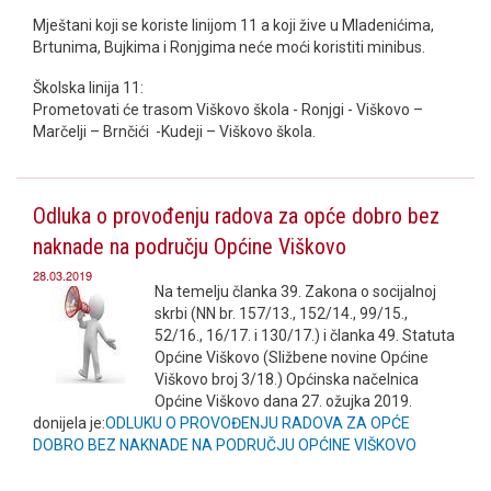
Mještani koji se koriste linijom 11 a koji žive u Mladenićima,
Brtunima, Bujkima i Ronjgima neće moći koristiti minibus.
Školska linija 11:
Prometovati će trasom Viškovo škola - Ronjgi - Viškovo –
Marčelji – Brnčići -Kudeji – Viškovo škola.
Odluka o provođenju radova za opće dobro bez
naknade na području Općine Viškovo
28.03.2019
Na temelju članka 39. Zakona o socijalnoj
skrbi (NN br. 157/13., 152/14., 99/15.,
52/16., 16/17. i 130/17.) i članka 49. Statuta
Općine Viškovo (Sližbene novine Općine
Viškovo broj 3/18.) Općinska načelnica
Općine Viškovo dana 27. ožujka 2019.
donijela je:
ODLUKU O PROVOĐENJU RADOVA ZA OPĆE
DOBRO BEZ NAKNADE NA PODRUČJU OPĆINE VIŠKOVO