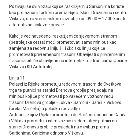
Pozivaju se svi vozači koji se raskrižjem u Saršonima koriste
kao prolaznom točkom prema Rijeci, Klani, Dražicama i centru
Viškova, da u vremenskom razdoblju od 09:00 – 17:00 koriste
alternativne obilazne pravce.
Kako je već navedeno, raskrižjem će sjevernom stranom
(petrolejska cesta) moći prometovati samo minibus kao
zamjena za redovnu liniju 11 i školsku liniju koje će
prometovati privremenom trasom. Obavijesti o privremenim
trasama biti će objavljene na internetskim stranicama Općine
Viškovo i KD Autotrolej.
Linija 11:
Polasci iz Rijeke prometuju redovnom trasom do Cvetkova
trga te putnici na stanici Drenova groblje presjedaju na
minibus koji će prometovati po važećem voznom redu
trasom: Drenova groblje - Lokva - Saršoni - Garići - Viškovo
(preko Marčelja) u polasku i povratku.
Autobusi koji iz Rijeke prometuju do Saršona, odnosno Garića
i Viškova prometuju istim voznim redom ali će putnici na
stanici Drenova groblje presjedati na minibus prema
Saršonima, Garićima odnosno Viškovu.