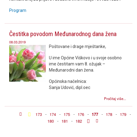
Program
Čestitka povodom Međunarodnog dana žena
08.03.2019
Poštovane i drage mještanke,
U ime Općine Viškovo i u svoje osobno
ime čestitam vam 8. ožujak –
Međunarodni dan žena.
Općinska načelnica:
Sanja Udović, dipl.oec
Pročitaj više...
173
-
174
-
175
-
176
-
177
-
178
-
179
-
180
-
181
-
182