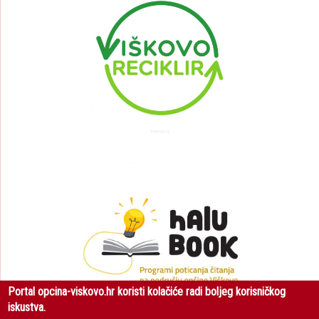
Portal opcina-viskovo.hr koristi kolačiće radi boljeg korisničkog
iskustva.