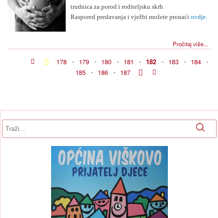
trudnica za porod i roditeljsku skrb.
Raspored predavanja i vježbi možete pronaći
ovdje.
Pročitaj više...
178
-
179
-
180
-
181
-
182
-
183
-
184
-
185
-
186
-
187
Obrazac pretrage
Pretraga