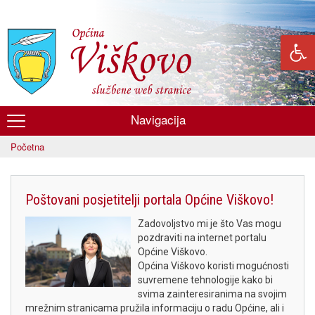
Skoči
na
glavni
sadržaj
Navigacija
Općina
Početna
Viškovo
Poštovani posjetitelji portala Općine Viškovo!
Zadovoljstvo mi je što Vas mogu
pozdraviti na internet portalu
Općine Viškovo.
Općina Viškovo koristi mogućnosti
suvremene tehnologije kako bi
svima zainteresiranima na svojim
mrežnim stranicama pružila informaciju o radu Općine, ali i