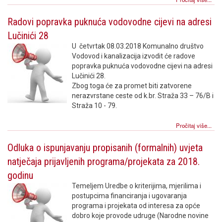
Radovi popravka puknuća vodovodne cijevi na adresi
Lučinići 28
U četvrtak 08.03.2018 Komunalno društvo
Vodovod i kanalizacija izvodit će radove
popravka puknuća vodovodne cijevi na adresi
Lučinići 28.
Zbog toga će za promet biti zatvorene
nerazvrstane ceste od k.br. Straža 33 – 76/B i
Straža 10 - 79.
Pročitaj više...
Odluka o ispunjavanju propisanih (formalnih) uvjeta
natječaja prijavljenih programa/projekata za 2018.
godinu
Temeljem Uredbe o kriterijima, mjerilima i
postupcima financiranja i ugovaranja
programa i projekata od interesa za opće
dobro koje provode udruge (Narodne novine