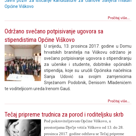
Javni poziv za isticanje kandidature za članove Savjeta mladih
Općine Viškovo
Pročitaj više...
Održano svečano potpisivanje ugovora sa
stipendistima Općine Viškovo
U srijedu, 13. prosinca 2017. godine u Domu
hrvatskih branitelja na Viškovu održano je
svečano potpisivanje ugovora o stipendiranju
za učenike i studente, dobitnike općinskih
stipendija, koje su uručili Općinska načelnica
Sanja Udović sa svojim zamjenicima
Snježanom Podobnik, Denisom Mladenićem
te voditeljicom ureda Irenom Gauš.
Pročitaj više...
Tečaj pripreme trudnica za porod i roditeljsku skrb
Pod pokroviteljstvom Općine Viškovo, u
prostorijama Dječje vrtića Viškovo od 13. do 28.
prosinca 2017. godine održava se Tečaj pripreme