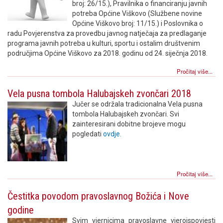
broj: 26/15.), Pravilnika o financiranju javnih
potreba Općine Viškovo (Službene novine
Općine Viškovo broj: 11/15.) i Poslovnika o
radu Povjerenstva za provedbu javnog natječaja za predlaganje
programa javnih potreba u kulturi, sportu i ostalim društvenim
područjima Općine Viškovo za 2018. godinu od 24. siječnja 2018.
Pročitaj više...
Vela pusna tombola Halubajskeh zvončari 2018
Jučer se održala tradicionalna Vela pusna
tombola Halubajskeh zvončari. Svi
zainteresirani dobitne brojeve mogu
pogledati
ovdje.
Pročitaj više...
Čestitka povodom pravoslavnog Božića i Nove
godine
Svim vjernicima pravoslavne vjeroispovjesti