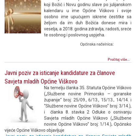
koji Božić i Novu godinu slave po julijanskom
kalendaru u ime Općine Viškovo i svoje
osobno ime upućujem iskrene čestitke sa
željom da im duh Božića donese mira i
veselja, a 2018. godina zdravlja, radosti, sreće
te osobnog i poslovnog uspjeha.
Općinska načelnica:
Pročitaj više...
Javni poziv za isticanje kandidature za članove
Savjeta mladih Općine Viškovo
Na temelju članka 35. Statuta Općine Viškovo
(„Službene novine Primorsko – goranske
županije“ broj: 25/09., 6/13., 15/13., 14/14. i
“Službene novine Općine Viškovo“ broj: 3/14.),
i članka 8. stavka 2 Odluke o osnivanju
Savjeta mladih Općine Viškovo („Službene
novine Općine Viškovo“ broj: 1/14.), Općinsko
vijeće Općine Viškovo objavljuje