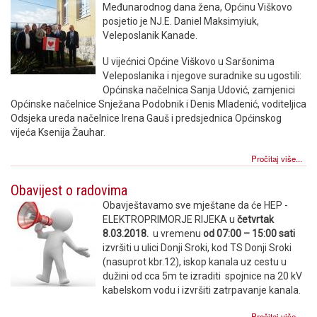
Međunarodnog dana žena, Općinu Viškovo
posjetio je NJ.E. Daniel Maksimyiuk,
Veleposlanik Kanade.
U vijećnici Općine Viškovo u Saršonima
Veleposlanika i njegove suradnike su ugostili:
Općinska načelnica Sanja Udović, zamjenici
Općinske načelnice Snježana Podobnik i Denis Mladenić, voditeljica
Odsjeka ureda načelnice Irena Gauš i predsjednica Općinskog
vijeća Ksenija Žauhar.
Pročitaj više...
Obavijest o radovima
Obavještavamo sve mještane da će HEP -
ELEKTROPRIMORJE RIJEKA u
četvrtak
8.03.2018.
u vremenu
od 07:00 – 15:00 sati
izvršiti u ulici Donji Sroki, kod TS Donji Sroki
(nasuprot kbr.12), iskop kanala uz cestu u
dužini od cca 5m te izraditi spojnice na 20 kV
kabelskom vodu i izvršiti zatrpavanje kanala.
Pročitaj više...