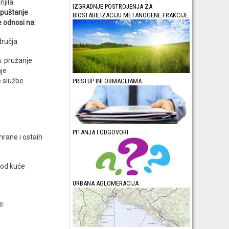
njila
IZGRADNJE POSTROJENJA ZA
apuštanje
BIOSTABILIZACIJU METANOGENE FRAKCIJE
e odnosi na:
dručja
: pružanje
nje
e službe
PRISTUP INFORMACIJAMA
PITANJA I ODGOVORI
 hrane i ostaih
 od kuće
URBANA AGLOMERACIJA
e: