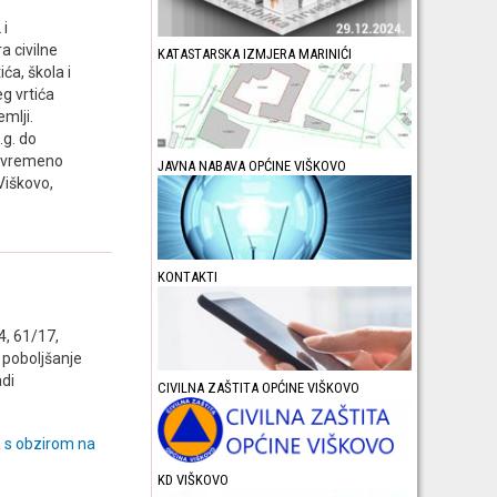
 i
a civilne
KATASTARSKA IZMJERA MARINIĆI
ća, škola i
eg vrtića
emlji.
g. do
vovremeno
JAVNA NABAVA OPĆINE VIŠKOVO
Viškovo,
KONTAKTI
4, 61/17,
 poboljšanje
adi
CIVILNA ZAŠTITA OPĆINE VIŠKOVO
a s obzirom na
KD VIŠKOVO