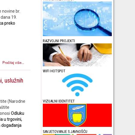
 novine br.
, dana 19.
ka preko
RAZVOJNI PROJEKTI
Pročitaj više...
WIFI HOTSPOT
, uslužnih
VIZUALNI IDENTITET
štite (Narodne
aštite
donosi
Odluku
 u trgovini,
ih događanja
SAVJETOVANJE S JAVNOŠĆU