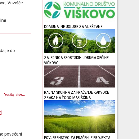
kovo, Vozišće
dine
.
KOMUNALNE USLUGE ZA MJEŠTANE
da je do
ZAJEDNICA SPORTSKIH UDRUGA OPĆINE
VIŠKOVO
RADNA SKUPINA ZA PRAĆENJE KAKVOĆE
Pročitaj više...
ZRAKA NA ŽCGO MARIŠĆINA
ci
no povećani
POVJERENSTVO ZA PRAĆENJE PROJEKTA