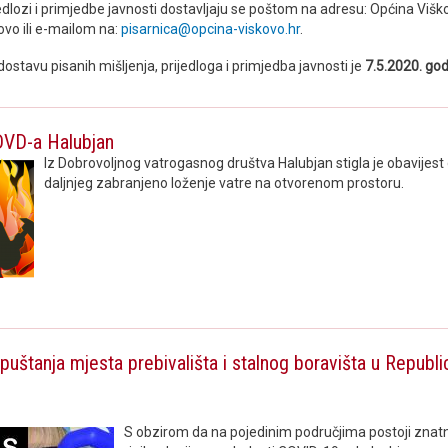
jedlozi i primjedbe javnosti dostavljaju se poštom na adresu: Općina Viš
ovo ili e-mailom na:
pisarnica@opcina-viskovo.hr
.
 dostavu pisanih mišljenja, prijedloga i primjedba javnosti je
7.5.2020. go
DVD-a Halubjan
Iz Dobrovoljnog vatrogasnog društva Halubjan stigla je obavijest 
daljnjeg zabranjeno loženje vatre na otvorenom prostoru.
uštanja mjesta prebivališta i stalnog boravišta u Republi
S obzirom da na pojedinim područjima postoji znat