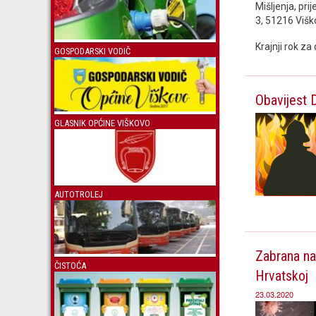
Mišljenja, pri
3, 51216 Višk
Krajnji rok za
GOSPODARSKI VODIČ
Obavijest 
GLASNIK OPĆINE VIŠKOVO
AUTOTROLEJ
Zabrana nap
ČISTOĆA
Hrvatskoj
23.03.2020