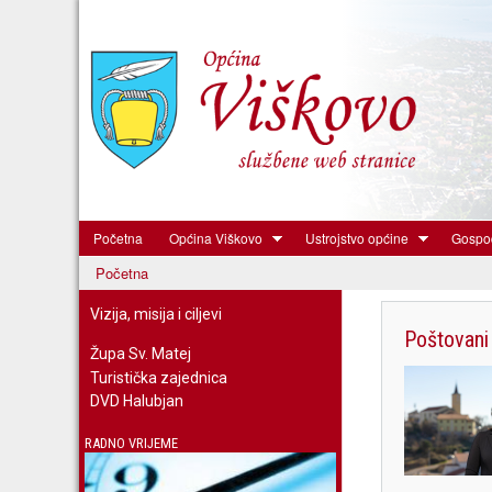
Početna
Općina Viškovo
Ustrojstvo općine
Gospod
Općina
Početna
Viškovo
Vizija, misija i ciljevi
Poštovani 
Župa Sv. Matej
Turistička zajednica
DVD Halubjan
RADNO VRIJEME