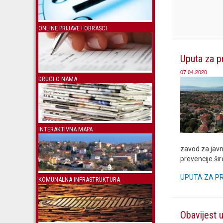
ONLINE PRIJAVE I OBRASCI
Uputa za p
07.04.2020
DRUGI O NAMA
INTERAKTIVNA MAPA
zavod za javn
prevencije ši
UPUTA ZA P
KOMUNALNA INFRASTRUKTURA
Obavijest u