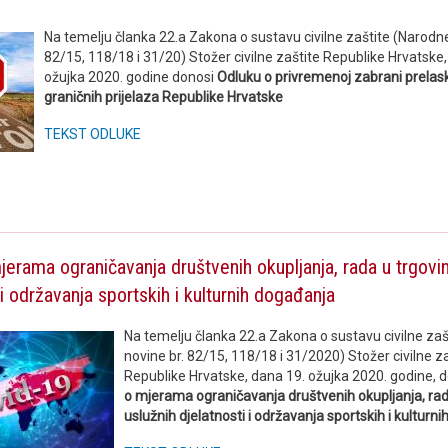
Na temelju članka 22.a Zakona o sustavu civilne zaštite (Narodne
82/15, 118/18 i 31/20) Stožer civilne zaštite Republike Hrvatske
ožujka 2020. godine donosi
Odluku o privremenoj zabrani prelas
graničnih prijelaza Republike Hrvatske
TEKST ODLUKE
erama ograničavanja društvenih okupljanja, rada u trgovini
 i održavanja sportskih i kulturnih događanja
Na temelju članka 22.a Zakona o sustavu civilne za
novine br. 82/15, 118/18 i 31/2020) Stožer civilne z
Republike Hrvatske, dana 19. ožujka 2020. godine, 
o mjerama ograničavanja društvenih okupljanja, rada
uslužnih djelatnosti i održavanja sportskih i kulturn