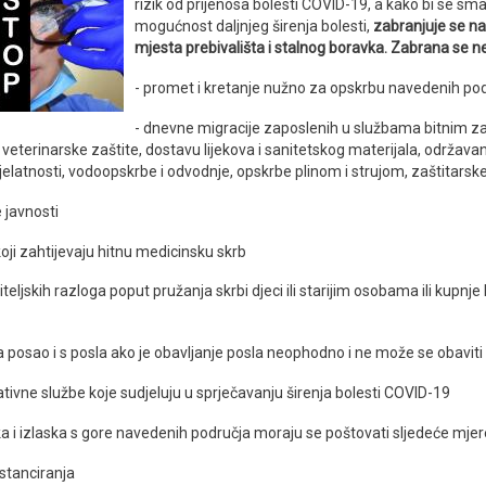
rizik od prijenosa bolesti COVID-19, a kako bi se sma
mogućnost daljnjeg širenja bolesti,
zabranjuje se n
mjesta prebivališta i stalnog boravka. Zabrana se n
- promet i kretanje nužno za opskrbu navedenih po
- dnevne migracije zaposlenih u službama bitnim za
 veterinarske zaštite, dostavu lijekova i sanitetskog materijala, održava
elatnosti, vodoopskrbe i odvodnje, opskrbe plinom i strujom, zaštitarsk
e javnosti
oji zahtijevaju hitnu medicinsku skrb
obiteljskih razloga poput pružanja skrbi djeci ili starijim osobama ili kupnje
a posao i s posla ako je obavljanje posla neophodno i ne može se obaviti
ativne službe koje sudjeluju u sprječavanju širenja bolesti COVID-19
ka i izlaska s gore navedenih područja moraju se poštovati sljedeće mjer
istanciranja