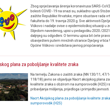
Zbog sprječavanja širenja koronavirusa SARS-CoV2
bolesti COVID -19 na snazi su, sukladno uputi Stožer
zaštite Republike Hrvatske, mjere obustave rada vrti
fakulteta do 19. travnja 2020.g. Sve aktivnosti Dječj
Viškovo i nadalje ovise o epidemiološkoj situaciji u z
Slijedom navedenog, upisi u pedagošku 2020./2021.
daljnjeg su odgođeni. O terminu upisa bit ćete pra
obaviješteni putem mrežnih stranice Dječjeg vrtića 
Općine Viškovo i sredstava javnog priopćavanja.
skog plana za poboljšanje kvalitete zraka
Na temelju Zakona o zaštiti zraka (NN 130/11, 47/1
118/18) javno se objavljuje Nacrt akcijskog plana za
kvalitete zraka s obzirom na sumporovodik (H2S) r
pribavljanja mišljenja, prijedloga i primjedbi javnosti.
Nacrt Akcijskog plana za poboljšanje kvalitete zrak
sumporovodik (H2S)