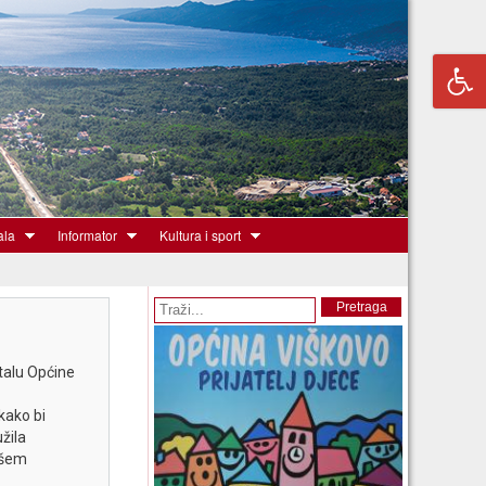
ala
Informator
Kultura i sport
Obrazac pretrage
Pretraga
talu Općine
kako bi
žila
ašem