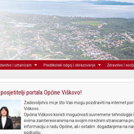
Skoči
na
glavni
sadržaj
arstvo i urbanizam
Predškolski odgoj i obrazovanje
Zdravstvo i socij
posjetitelji portala Općine Viškovo!
Zadovoljstvo mi je što Vas mogu pozdraviti na internet por
Viškovo.
Općina Viškovo koristi mogućnosti suvremene tehnologije 
svima zainteresiranima na svojim mrežnim stranicama pru
informaciju o radu Općine, ali i ostalim događanjima na n
području...