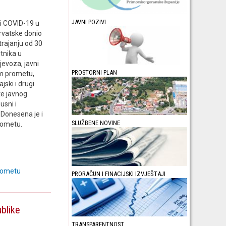
JAVNI POZIVI
ti COVID-19 u
Hrvatske donio
trajanju od 30
utnika u
evoza, javni
PROSTORNI PLAN
om prometu,
ski i drugi
te javnog
usni i
. Donesena je i
SLUŽBENE NOVINE
rometu.
prometu
PRORAČUN I FINACIJSKI IZVJEŠTAJI
ublike
TRANSPARENTNOST