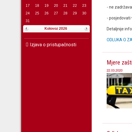
17
18
19
20
21
22
23
- ne zadržava
24
25
26
27
28
29
30
- posjedovati
31
Kolovoz 2026
Detaljnije in
ODLUKA O ZA
Izjava o pristupačnosti
Mjere zašti
22.03.2020