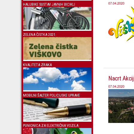
07.04.2020
HALUBIKE SUSTAV JAVNIH BICIKLI
ZELENA ČISTKA 2021.
KVALITETA ZRAKA
Nacrt Akcij
07.04.2020
MOBILNI ŠALTER POLICIJSKE UPRAVE
PUNIONICA ZA ELEKTRIČNA VOZILA