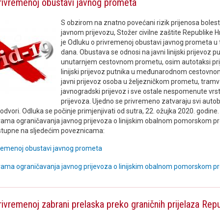
rivremenoj obustavi javnog prometa
S obzirom na znatno povećani rizik prijenosa boles
javnom prijevozu, Stožer civilne zaštite Republike 
je Odluku o privremenoj obustavi javnog prometa u 
dana. Obustava se odnosi na javni linijski prijevoz p
unutarnjem cestovnom prometu, osim autotaksi prij
linijski prijevoz putnika u međunarodnom cestovn
javni prijevoz osoba u željezničkom prometu, tramvaj
javnogradski prijevoz i sve ostale nespomenute vrs
prijevoza. Ujedno se privremeno zatvaraju svi autob
lodvori. Odluka se počinje primjenjivati od sutra, 22. ožujka 2020. godine
rama ograničavanja javnog prijevoza o linijskim obalnom pomorskom p
stupne na sljedećim poveznicama:
vremenoj obustavi javnog prometa
rama ograničavanja javnog prijevoza o linijskim obalnom pomorskom 
rivremenoj zabrani prelaska preko graničnih prijelaza Rep