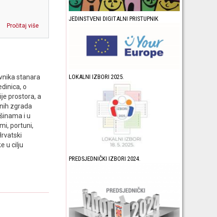
JEDINSTVENI DIGITALNI PRISTUPNIK
Pročitaj više
vnika stanara
LOKALNI IZBORI 2025.
dinica, o
je prostora, a
enih zgrada
ršinama i u
mi, portuni,
Hrvatski
 u cilju
PREDSJEDNIČKI IZBORI 2024.