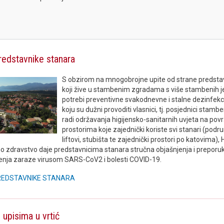
redstavnike stanara
S obzirom na mnogobrojne upite od strane predsta
koji žive u stambenim zgradama s više stambenih je
potrebi preventivne svakodnevne i stalne dezinfekci
koju su dužni provoditi vlasnici, tj. posjednici stamb
radi održavanja higijensko-sanitarnih uvjeta na pov
prostorima koje zajednički koriste svi stanari (podru
liftovi, stubišta te zajednički prostori po katovima), 
o zdravstvo daje predstavnicima stanara stručna objašnjenja i preporuke
renja zaraze virusom SARS-CoV2 i bolesti COVID-19.
REDSTAVNIKE STANARA
 upisima u vrtić