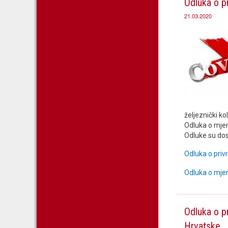
Odluka o p
21.03.2020
željeznički ko
Odluka o mje
Odluke su do
Odluka o pri
Odluka o mje
Odluka o p
Hrvatske