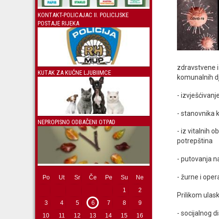
KONTAKT-POLICAJAC II. POLICIJSKE
POSTAJE RIJEKA
zdravstvene i
KUTAK ZA KUĆNE LJUBIIMCE
komunalnih dj
- izvješćivanj
- stanovnika k
NEPROPISNO ODBAČENI OTPAD
- iz vitalnih 
potrepština
- putovanja n
- žurne i oper
Po
Ut
Sr
Če
Pe
Su
Ne
1
2
Prilikom ulas
3
4
5
6
7
8
9
- socijalnog d
10
11
12
13
14
15
16