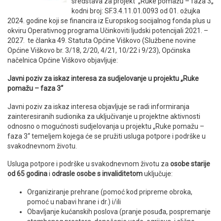
sredstava za projekt „Ruke pomažu – faza 3„
kodni broj: SF.3.4.11.01.0093 od 01. ožujka
2024. godine koji se financira iz Europskog socijalnog fonda plus u
okviru Operativnog programa Učinkoviti ljudski potencijali 2021. –
2027. te članka 49. Statuta Općine Viškovo (Službene novine
Općine Viškovo br. 3/18, 2/20, 4/21, 10/22 i 9/23), Općinska
načelnica Općine Viškovo objavljuje:
Javni poziv za iskaz interesa za sudjelovanje u projektu „Ruke
pomažu – faza 3“
Javni poziv za iskaz interesa objavljuje se radi informiranja
zainteresiranih sudionika za uključivanje u projektne aktivnosti
odnosno o mogućnosti sudjelovanja u projektu „Ruke pomažu –
faza 3“ temeljem kojega će se pružiti usluga potpore i podrške u
svakodnevnom životu.
Usluga potpore i podrške u svakodnevnom životu za
osobe starije
od 65 godina
i
odrasle osobe s invaliditetom
uključuje:
Organiziranje prehrane (pomoć kod pripreme obroka,
pomoć u nabavi hrane i dr.) i/ili
Obavljanje kućanskih poslova (pranje posuđa, pospremanje