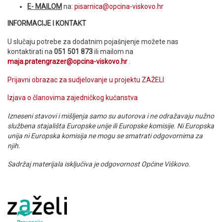
E- MAILOM
na:
pisarnica@opcina-viskovo.hr
INFORMACIJE I KONTAKT
U slučaju potrebe za dodatnim pojašnjenje možete nas
kontaktirati na
051 501 873
ili mailom na
maja.pratengrazer@opcina-viskovo.hr
.
Prijavni obrazac za sudjelovanje u projektu ZAŽELI
Izjava o članovima zajedničkog kućanstva
Izneseni stavovi i mišljenja samo su autorova i ne odražavaju nužno
službena stajališta Europske unije ili Europske komisije. Ni Europska
unija ni Europska komisija ne mogu se smatrati odgovornima za
njih.
Sadržaj materijala isključiva je odgovornost Općine Viškovo.