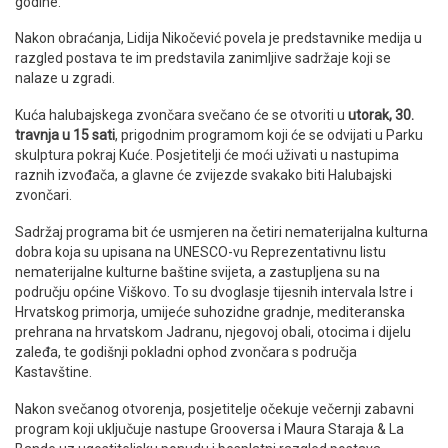
godine.
Nakon obraćanja, Lidija Nikočević povela je predstavnike medija u
razgled postava te im predstavila zanimljive sadržaje koji se
nalaze u zgradi.
Kuća halubajskega zvončara svečano će se otvoriti u
utorak, 30.
travnja u 15 sati
, prigodnim programom koji će se odvijati u Parku
skulptura pokraj Kuće. Posjetitelji će moći uživati u nastupima
raznih izvođača, a glavne će zvijezde svakako biti Halubajski
zvončari.
Sadržaj programa bit će usmjeren na četiri nematerijalna kulturna
dobra koja su upisana na UNESCO-vu Reprezentativnu listu
nematerijalne kulturne baštine svijeta, a zastupljena su na
području općine Viškovo. To su dvoglasje tijesnih intervala Istre i
Hrvatskog primorja, umijeće suhozidne gradnje, mediteranska
prehrana na hrvatskom Jadranu, njegovoj obali, otocima i dijelu
zaleđa, te godišnji pokladni ophod zvončara s područja
Kastavštine.
Nakon svečanog otvorenja, posjetitelje očekuje večernji zabavni
program koji uključuje nastupe Grooversa i Maura Staraja & La