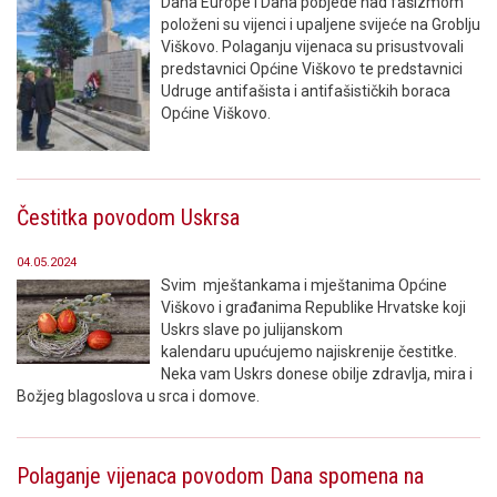
Dana Europe i Dana pobjede nad fašizmom
položeni su vijenci i upaljene svijeće na Groblju
Viškovo. Polaganju vijenaca su prisustvovali
predstavnici Općine Viškovo te predstavnici
Udruge antifašista i antifašističkih boraca
Općine Viškovo.
Čestitka povodom Uskrsa
04.05.2024
Svim mještankama i mještanima Općine
Viškovo i građanima Republike Hrvatske koji
Uskrs slave po julijanskom
kalendaru upućujemo najiskrenije čestitke.
Neka vam Uskrs donese obilje zdravlja, mira i
Božjeg blagoslova u srca i domove.
Polaganje vijenaca povodom Dana spomena na