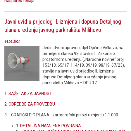
Raspored tečaja
Javni uvid u prijedlog II. izmjena i dopuna Detaljnog
plana uređenja javnog parkirališta Milihovo
14.05.2024
Jedinstveni upravni odjel Općine Viškovo, na
temeljem članka 98. stavka 1. Zakona o
prostornom uređenju („Narodne novine“ broj
153/13, 65/17, 114/18, 39/19, 98/19, 67/23),
stavlja na javni uvid prijedlog II. izmjena i
dopuna Detaljnog plana uređenja javnog
parkirališta Milihovo – DPU 17.
1.
SAŽETAK ZA JAVNOST
2.
ODREDBE ZA PROVEDBU
3. GRAFIČKI DIO PLANA - kartografski prilozi u mjerilu 1:1.000:
1.
DETALJNA NAMJENA POVRŠINA