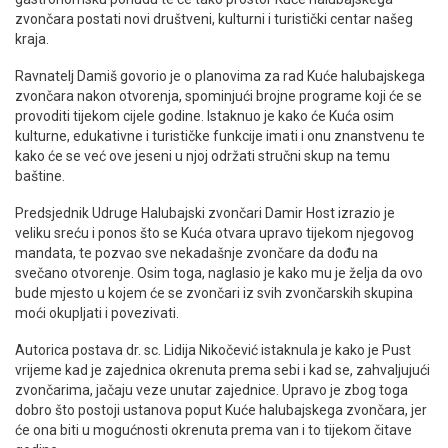
zvončara postati novi društveni, kulturni i turistički centar našeg
kraja.
Ravnatelj Damiš govorio je o planovima za rad Kuće halubajskega
zvončara nakon otvorenja, spominjući brojne programe koji će se
provoditi tijekom cijele godine. Istaknuo je kako će Kuća osim
kulturne, edukativne i turističke funkcije imati i onu znanstvenu te
kako će se već ove jeseni u njoj održati stručni skup na temu
baštine.
Predsjednik Udruge Halubajski zvončari Damir Host izrazio je
veliku sreću i ponos što se Kuća otvara upravo tijekom njegovog
mandata, te pozvao sve nekadašnje zvončare da dođu na
svečano otvorenje. Osim toga, naglasio je kako mu je želja da ovo
bude mjesto u kojem će se zvončari iz svih zvončarskih skupina
moći okupljati i povezivati.
Autorica postava dr. sc. Lidija Nikočević istaknula je kako je Pust
vrijeme kad je zajednica okrenuta prema sebi i kad se, zahvaljujući
zvončarima, jačaju veze unutar zajednice. Upravo je zbog toga
dobro što postoji ustanova poput Kuće halubajskega zvončara, jer
će ona biti u mogućnosti okrenuta prema van i to tijekom čitave