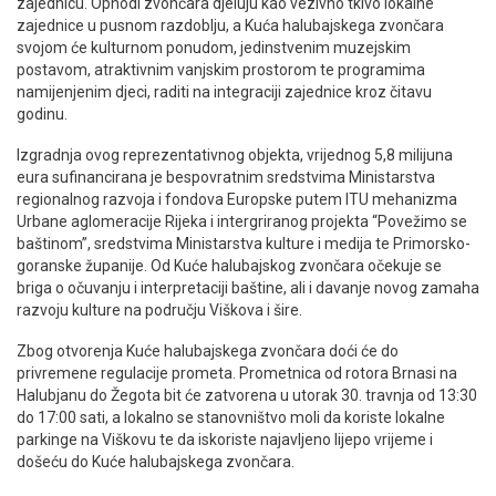
zajednicu. Ophodi zvončara djeluju kao vezivno tkivo lokalne
zajednice u pusnom razdoblju, a Kuća halubajskega zvončara
svojom će kulturnom ponudom, jedinstvenim muzejskim
postavom, atraktivnim vanjskim prostorom te programima
namijenjenim djeci, raditi na integraciji zajednice kroz čitavu
godinu.
Izgradnja ovog reprezentativnog objekta, vrijednog 5,8 milijuna
eura sufinancirana je bespovratnim sredstvima Ministarstva
regionalnog razvoja i fondova Europske putem ITU mehanizma
Urbane aglomeracije Rijeka i intergriranog projekta “Povežimo se
baštinom”, sredstvima Ministarstva kulture i medija te Primorsko-
goranske županije. Od Kuće halubajskog zvončara očekuje se
briga o očuvanju i interpretaciji baštine, ali i davanje novog zamaha
razvoju kulture na području Viškova i šire.
Zbog otvorenja Kuće halubajskega zvončara doći će do
privremene regulacije prometa. Prometnica od rotora Brnasi na
Halubjanu do Žegota bit će zatvorena u utorak 30. travnja od 13:30
do 17:00 sati, a lokalno se stanovništvo moli da koriste lokalne
parkinge na Viškovu te da iskoriste najavljeno lijepo vrijeme i
došeću do Kuće halubajskega zvončara.