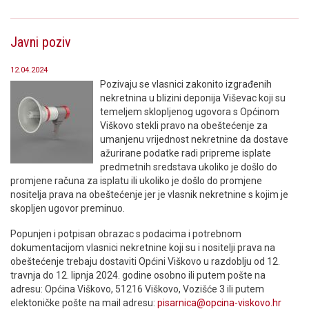
Javni poziv
12.04.2024
Pozivaju se vlasnici zakonito izgrađenih
nekretnina u blizini deponija Viševac koji su
temeljem sklopljenog ugovora s Općinom
Viškovo stekli pravo na obeštećenje za
umanjenu vrijednost nekretnine da dostave
ažurirane podatke radi pripreme isplate
predmetnih sredstava ukoliko je došlo do
promjene računa za isplatu ili ukoliko je došlo do promjene
nositelja prava na obeštećenje jer je vlasnik nekretnine s kojim je
skopljen ugovor preminuo.
Popunjen i potpisan obrazac s podacima i potrebnom
dokumentacijom vlasnici nekretnine koji su i nositelji prava na
obeštećenje trebaju dostaviti Općini Viškovo u razdoblju od 12.
travnja do 12. lipnja 2024. godine osobno ili putem pošte na
adresu: Općina Viškovo, 51216 Viškovo, Vozišće 3 ili putem
elektoničke pošte na mail adresu:
pisarnica@opcina-viskovo.hr