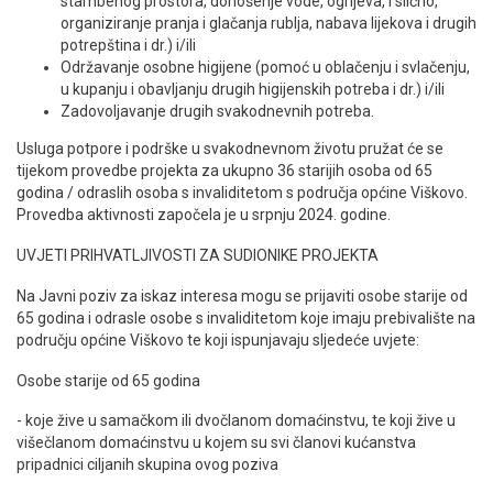
stambenog prostora, donošenje vode, ogrijeva, i slično,
organiziranje pranja i glačanja rublja, nabava lijekova i drugih
potrepština i dr.) i/ili
Održavanje osobne higijene (pomoć u oblačenju i svlačenju,
u kupanju i obavljanju drugih higijenskih potreba i dr.) i/ili
Zadovoljavanje drugih svakodnevnih potreba.
Usluga potpore i podrške u svakodnevnom životu pružat će se
tijekom provedbe projekta za ukupno 36 starijih osoba od 65
godina / odraslih osoba s invaliditetom s područja općine Viškovo.
Provedba aktivnosti započela je u srpnju 2024. godine.
UVJETI PRIHVATLJIVOSTI ZA SUDIONIKE PROJEKTA
Na Javni poziv za iskaz interesa mogu se prijaviti osobe starije od
65 godina i odrasle osobe s invaliditetom koje imaju prebivalište na
području općine Viškovo te koji ispunjavaju sljedeće uvjete:
Osobe starije od 65 godina
- koje žive u samačkom ili dvočlanom domaćinstvu, te koji žive u
višečlanom domaćinstvu u kojem su svi članovi kućanstva
pripadnici ciljanih skupina ovog poziva