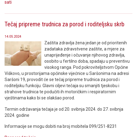
sati
Tečaj pripreme trudnica za porod i roditeljsku skrb
14.05.2024
Zaštita zdravlja žena jedan je od prioritenih
zadataka zdravstvene zaštite, a mjere za
unaprijeđenje i očuvanje njihovog zdravlja,
osobito u fertilno doba, spadaju u preventivu
visokog ranga. Pod pokroviteljstvom Općine
Viškovo, u prostorijama općinske vijećnice u Saršonima na adresi
Saršoni 19, provodit će se tečaj pripreme trudnica za porod i
roditeljsku funkciju. Glavni ciljevi tečaja su smanjiti tjeskobu i
strahove trudnica te podučiti ih motoričkim i respiratornim
vještinama kako bi se olakšao porod.
Termin održavanja tečaja je od 20. svibnja 2024. do 27. svibnja
2024. godine
Informacije se mogu dobiti na broj mobitela 099/251-8231