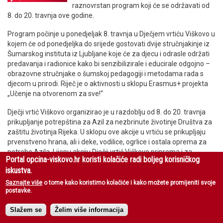
raznovrstan program koji će se održavati od
8. do 20. travnja ove godine.
Program počinje u ponedjeljak 8. travnja u Dječjem vrtiću Viškovo u
kojem će od ponedjeljka do srijede gostovati dvije stručnjakinje iz
Šumarskog instituta iz Ljubljane koje će za djecu i odrasle održati
predavanja i radionice kako bi senzibilizirale i educirale odgojno –
obrazovne stručnjake o šumskoj pedagogiji i metodama rada s
djecom u prirodi. Riječ je o aktivnosti u sklopu Erasmus+ projekta
„Učenje na otvorenom za sve!“
Dječji vrtić Viškovo organizirao je u razdoblju od 8. do 20. travnja
prikupljanje potrepština za Azil za nezbrinute životinje Društva za
zaštitu životinja Rijeka. U sklopu ove akcije u vrtiću se prikupljaju
prvenstveno hrana, ali i deke, vodilice, ogrlice i ostala oprema za
potrebe Azila. Lijepu akciju Dječji vrtić Viškovo priprema i za
Portal opcina-viskovo.hr koristi kolačiće radi boljeg korisničkog
ponedjeljak 15. travnja kada se za svu zainteresiranu djecu u
iskustva.
vremenu od 16:00 do 18:00 sati u vrtiću održava akcija razmjene
igračaka uz pravilo da se uz svaku predanu igračku može uzeti
Saznajte više
o tome kako koristimo kolačiće i kako možete promijeniti svoje
postavke.
neka druga. Dan kasnije predškolske skupine Dječjeg vrtića dijelit
će prigodne eko poruke u Viškovu.
Slažem se
Želim više informacija
Svoj program u sklopu Dana Općine već tradicionalno pripremio je i