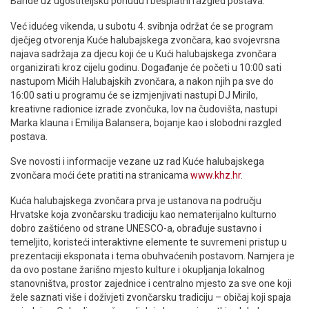
Bande uz ugostiteljsku ponudu i besplatni razgled postava.
Već idućeg vikenda, u subotu 4. svibnja održat će se program
dječjeg otvorenja Kuće halubajskega zvončara, kao svojevrsna
najava sadržaja za djecu koji će u Kući halubajskega zvončara
organizirati kroz cijelu godinu. Događanje će početi u 10:00 sati
nastupom Mićih Halubajskih zvončara, a nakon njih pa sve do
16:00 sati u programu će se izmjenjivati nastupi DJ Mirilo,
kreativne radionice izrade zvončuka, lov na čudovišta, nastupi
Marka klauna i Emilija Balansera, bojanje kao i slobodni razgled
postava.
Sve novosti i informacije vezane uz rad Kuće halubajskega
zvončara moći ćete pratiti na stranicama
www.khz.hr
.
Kuća halubajskega zvončara prva je ustanova na području
Hrvatske koja zvončarsku tradiciju kao nematerijalno kulturno
dobro zaštićeno od strane UNESCO-a, obrađuje sustavno i
temeljito, koristeći interaktivne elemente te suvremeni pristup u
prezentaciji eksponata i tema obuhvaćenih postavom. Namjera je
da ovo postane žarišno mjesto kulture i okupljanja lokalnog
stanovništva, prostor zajednice i centralno mjesto za sve one koji
žele saznati više i doživjeti zvončarsku tradiciju – običaj koji spaja