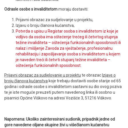
Odrasle osobe s invaliditetom
moraju dostaviti:
Prijavni obrazac za sudjelovanje u projektu,
Izjavu o broju članova kućanstva,
Potvrda o upisu u Registar osoba s invaliditetom iz koje je
vidljivo da osoba ima oštećenje trećeg ili četvrtog stupnja
težine invaliditeta – oštećenja funkcionalnih sposobnosti ili
nalaz i mišljenje Zavoda za vještačenje, profesionalnu
rehabilitaciju i zapošljavanje osoba s invaliditetom u kojem
je naveden treći ili četvrti stupanj težine invaliditeta –
oštećenja funkcionalnih sposobnost.
Prijavni obrazac za sudjelovanje u projektu
te obrazac
Izjave o
broju članova kućanstva
koje trebaju dostaviti osobe starije od 65
godina i odrasle osobe s invaliditetom sastavni su dio ovog poziva
te je iste moguće preuzeti putem navedenog linka ili osobno u
pisarnici Općine Viškovo na adresi Vozišće 3, 51216 Viškovo.
Napomena:
Ukoliko zainteresirani sudionik, pripadnik jedne od
gore navedene ciljane skupine živi u višečlanom kućanstvu