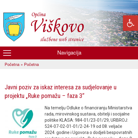
Skoči
na
glavni
sadržaj
Navigacija
Općina
Početna
» Početna
Viškovo
Vi ste ovdje
Javni poziv za iskaz interesa za sudjelovanje u
projektu „Ruke pomažu – faza 3“
Na temelju Odluke o financiranju Ministarstva
rada, mirovinskog sustava, obitelji i socijalne
politike KLASA: 984-01/23-01/29, URBROJ:
524-07-02-01-01/2-24-19 od 08. veljače
2024. godine i Ugovora o dodjeli bespovratnih