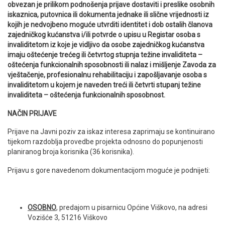
obvezan je prilikom podnošenja prijave dostaviti i preslike osobnih
iskaznica, putovnica ili dokumenta jednake ili slične vrijednosti iz
kojih je nedvojbeno moguće utvrditi identitet i dob ostalih članova
zajedničkog kućanstva i/ili potvrde o upisu u Registar osoba s
invaliditetom iz koje je vidljivo da osobe zajedničkog kućanstva
imaju oštećenje trećeg ili četvrtog stupnja težine invaliditeta –
oštećenja funkcionalnih sposobnosti ili nalaz i mišljenje Zavoda za
vještačenje, profesionalnu rehabilitaciju i zapošljavanje osoba s
invaliditetom u kojem je naveden treći ili četvrti stupanj težine
invaliditeta – oštećenja funkcionalnih sposobnost.
NAČIN PRIJAVE
Prijave na Javni poziv za iskaz interesa zaprimaju se kontinuirano
tijekom razdoblja provedbe projekta odnosno do popunjenosti
planiranog broja korisnika (36 korisnika).
Prijavu s gore navedenom dokumentacijom moguće je podnijeti:
OSOBNO
, predajom u pisarnicu Općine Viškovo, na adresi
Vozišće 3, 51216 Viškovo