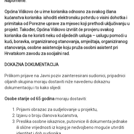
Napomene:
Općina Viškovo će u ime korisnika odnosno za svakog člana
kućanstva korisnika ishoditi elektronsku potvrdu o visini dohotka i
primitaka od Porezne uprave za mjesec koji prethodi uključivanju u
projekt. Također, Općina Viškovo izvršit će provjeru svakog
korisnika da ne koristi neku od sljedećih usluga – uslugu pomoći u
kući, boravka, organiziranog stanovanja, smještaja, organiziranog
stanovanja, osobne asistencije koju pruža osobni asistent pri
Hrvatskom zavodu za socijalni rad.
DOKAZNA DOKUMENTACIJA
Prilikom prijave na Javni poziv zainteresirani sudionici, pripadnici
ciljanih skupina moraju dostaviti niže navedenu dokaznu
dokumentaciju i to kako slijedi:
Osobe starije od 65 godina
moraju dostaviti:
Prijavni obrazac za sudjelovanje u projektu,
Izjavu o broju članova kućanstva,
Preslika osobne iskaznice, putovnice ili dokumenta jednake
ili slične vrijednosti iz kojeg je nedvojbeno moguće utvrditi
identitet i dob sudionika.