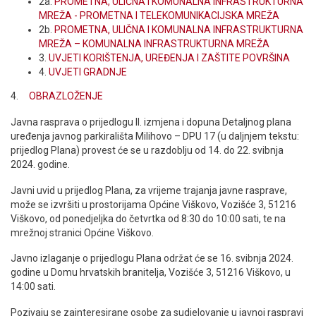
2a.
PROMETNA, ULIČNA I KOMUNALNA INFRASTRUKTURNA
MREŽA - PROMETNA I TELEKOMUNIKACIJSKA MREŽA
2b.
PROMETNA, ULIČNA I KOMUNALNA INFRASTRUKTURNA
MREŽA – KOMUNALNA INFRASTRUKTURNA MREŽA
3.
UVJETI KORIŠTENJA, UREĐENJA I ZAŠTITE POVRŠINA
4.
UVJETI GRADNJE
4.
OBRAZLOŽENJE
Javna rasprava o prijedlogu II. izmjena i dopuna Detaljnog plana
uređenja javnog parkirališta Milihovo – DPU 17 (u daljnjem tekstu:
prijedlog Plana) provest će se u razdoblju od 14. do 22. svibnja
2024. godine.
Javni uvid u prijedlog Plana, za vrijeme trajanja javne rasprave,
može se izvršiti u prostorijama Općine Viškovo, Vozišće 3, 51216
Viškovo, od ponedjeljka do četvrtka od 8:30 do 10:00 sati, te na
mrežnoj stranici Općine Viškovo.
Javno izlaganje o prijedlogu Plana održat će se 16. svibnja 2024.
godine u Domu hrvatskih branitelja, Vozišće 3, 51216 Viškovo, u
14:00 sati.
Pozivaju se zainteresirane osobe za sudjelovanje u javnoj raspravi