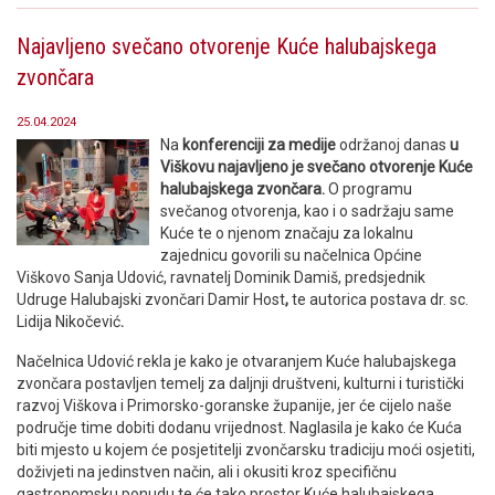
Najavljeno svečano otvorenje Kuće halubajskega
zvončara
25.04.2024
Na
konferenciji za medije
održanoj danas
u
Viškovu najavljeno je svečano otvorenje Kuće
halubajskega zvončara.
O programu
svečanog otvorenja, kao i o sadržaju same
Kuće te o njenom značaju za lokalnu
zajednicu govorili su načelnica Općine
Viškovo Sanja Udović, ravnatelj Dominik Damiš, predsjednik
Udruge Halubajski zvončari Damir Host
,
te autorica postava dr. sc.
Lidija Nikočević
.
Načelnica Udović rekla je kako je otvaranjem Kuće halubajskega
zvončara postavljen temelj za daljnji društveni, kulturni i turistički
razvoj Viškova i Primorsko-goranske županije, jer će cijelo naše
područje time dobiti dodanu vrijednost. Naglasila je kako će Kuća
biti mjesto u kojem će posjetitelji zvončarsku tradiciju moći osjetiti,
doživjeti na jedinstven način, ali i okusiti kroz specifičnu
gastronomsku ponudu te će tako prostor Kuće halubajskega