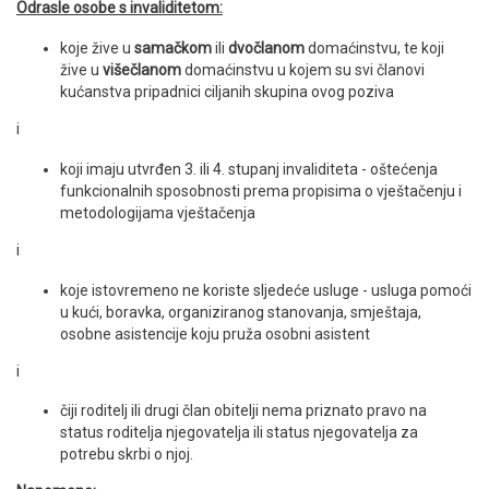
Odrasle osobe s invaliditetom:
koje žive u
samačkom
ili
dvočlanom
domaćinstvu, te koji
žive u
višečlanom
domaćinstvu u kojem su svi članovi
kućanstva pripadnici ciljanih skupina ovog poziva
i
koji imaju utvrđen 3. ili 4. stupanj invaliditeta - oštećenja
funkcionalnih sposobnosti prema propisima o vještačenju i
metodologijama vještačenja
i
koje istovremeno ne koriste sljedeće usluge - usluga pomoći
u kući, boravka, organiziranog stanovanja, smještaja,
osobne asistencije koju pruža osobni asistent
i
čiji roditelj ili drugi član obitelji nema priznato pravo na
status roditelja njegovatelja ili status njegovatelja za
potrebu skrbi o njoj.