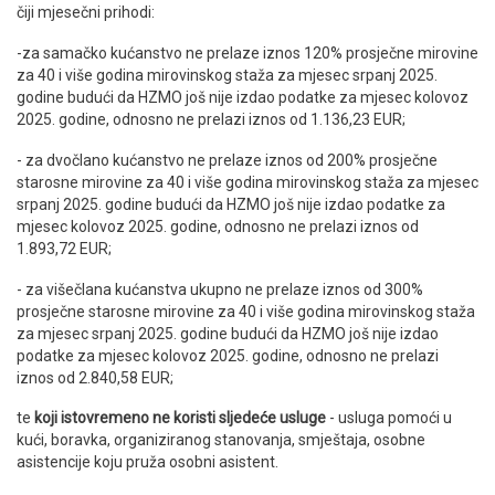
čiji mjesečni prihodi:
-za samačko kućanstvo ne prelaze iznos 120% prosječne mirovine
za 40 i više godina mirovinskog staža za mjesec srpanj 2025.
godine budući da HZMO još nije izdao podatke za mjesec kolovoz
2025. godine, odnosno ne prelazi iznos od 1.136,23 EUR;
- za dvočlano kućanstvo ne prelaze iznos od 200% prosječne
starosne mirovine za 40 i više godina mirovinskog staža za mjesec
srpanj 2025. godine budući da HZMO još nije izdao podatke za
mjesec kolovoz 2025. godine, odnosno ne prelazi iznos od
1.893,72 EUR;
- za višečlana kućanstva ukupno ne prelaze iznos od 300%
prosječne starosne mirovine za 40 i više godina mirovinskog staža
za mjesec srpanj 2025. godine budući da HZMO još nije izdao
podatke za mjesec kolovoz 2025. godine, odnosno ne prelazi
iznos od 2.840,58 EUR;
te
koji istovremeno ne koristi sljedeće usluge
- usluga pomoći u
kući, boravka, organiziranog stanovanja, smještaja, osobne
asistencije koju pruža osobni asistent.