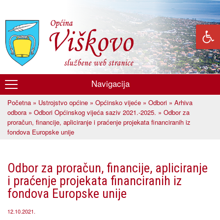
Skoči
na
glavni
sadržaj
Navigacija
Općina
Početna
»
Ustrojstvo općine
»
Općinsko vijeće
»
Odbori
»
Arhiva
Viškovo
Vi ste ovdje
odbora
»
Odbori Općinskog vijeća saziv 2021.-2025.
» Odbor za
proračun, financije, apliciranje i praćenje projekata financiranih iz
fondova Europske unije
Odbor za proračun, financije, apliciranje
i praćenje projekata financiranih iz
fondova Europske unije
12.10.2021.