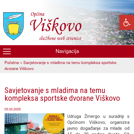
Skoči
na
glavni
sadržaj
Navigacija
Općina
Početna
» Savjetovanje s mladima na temu kompleksa sportske
Viškovo
Vi ste ovdje
dvorane Viškovo
Savjetovanje s mladima na temu
kompleksa sportske dvorane Viškovo
05.02.2025.
Udruga Žmergo u suradnji s
Općinom Viškovo, organizira
javno događanje za mlade od