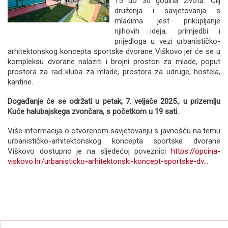
15 do 30 godina života. Cilj
druženja i savjetovanja s
mladima jest prikupljanje
njihovih ideja, primjedbi i
prijedloga u vezi urbanističko-
arhitektonskog koncepta sportske dvorane Viškovo jer će se u
kompleksu dvorane nalaziti i brojni prostori za mlade, poput
prostora za rad kluba za mlade, prostora za udruge, hostela,
kantine.
Događanje će se održati u petak, 7. veljače 2025., u prizemlju
Kuće halubajskega zvončara, s početkom u 19 sati.
Više informacija o otvorenom savjetovanju s javnošću na temu
urbanističko-arhitektonskog koncepta sportske dvorane
Viškovo dostupno je na sljedećoj poveznici
https://opcina-
viskovo.hr/urbanisticko-arhitektonski-koncept-sportske-dv...