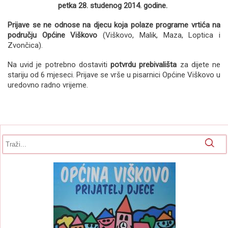
petka 28. studenog 2014. godine.
Prijave se ne odnose na djecu koja polaze programe vrtića na
području Općine Viškovo
(Viškovo, Malik, Maza, Loptica i
Zvončica).
Na uvid je potrebno dostaviti
potvrdu prebivališta
za dijete ne
stariju od 6 mjeseci. Prijave se vrše u pisarnici Općine Viškovo u
uredovno radno vrijeme.
Obrazac pretrage
Pretraga