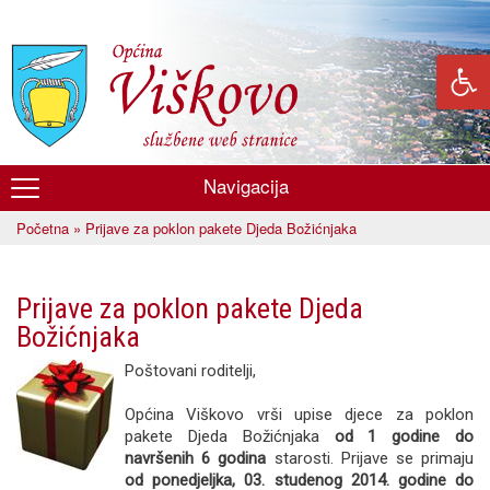
Skoči
na
glavni
sadržaj
Navigacija
Općina
Početna
» Prijave za poklon pakete Djeda Božićnjaka
Viškovo
Vi ste ovdje
Prijave za poklon pakete Djeda
Božićnjaka
Poštovani roditelji,
Općina Viškovo vrši upise djece za poklon
pakete Djeda Božićnjaka
od 1 godine do
navršenih 6 godina
starosti. Prijave se primaju
od ponedjeljka, 03. studenog 2014. godine do