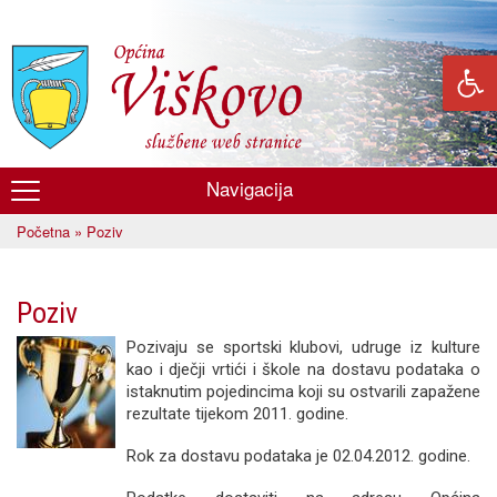
Skoči
na
glavni
sadržaj
Navigacija
Općina
Početna
» Poziv
Viškovo
Vi ste ovdje
Poziv
Pozivaju se sportski klubovi, udruge iz kulture
kao i dječji vrtići i škole na dostavu podataka o
istaknutim pojedincima koji su ostvarili zapažene
rezultate tijekom 2011. godine.
Rok za dostavu podataka je 02.04.2012. godine.