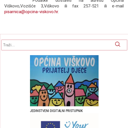
Podatke dostaviti na adresu Općina
Viškovo,Vozišće 3,Viškovo ili fax 257-521 ili e-mail
pisarnica@opcina-viskovo.hr
.
Obrazac pretrage
Pretraga
JEDINSTVENI DIGITALNI PRISTUPNIK