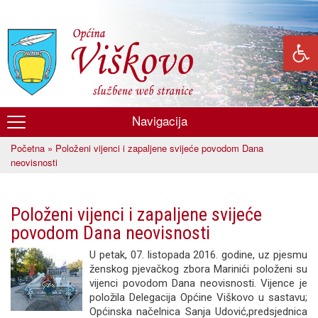
Skoči
na
glavni
sadržaj
Navigacija
Općina
Početna
» Položeni vijenci i zapaljene svijeće povodom Dana
Viškovo
Vi ste ovdje
neovisnosti
Položeni vijenci i zapaljene svijeće
povodom Dana neovisnosti
U petak, 07. listopada 2016. godine, uz pjesmu
ženskog pjevačkog zbora Marinići položeni su
vijenci povodom Dana neovisnosti. Vijence je
položila Delegacija Općine Viškovo u sastavu;
Općinska načelnica Sanja Udović,predsjednica