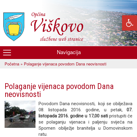
Skoči
na
glavni
sadržaj
Navigacija
Općina
Početna
» Polaganje vijenaca povodom Dana neovisnosti
Viškovo
Vi ste ovdje
Polaganje vijenaca povodom Dana
neovisnosti
Povodom Dana neovisnosti, koji se obilježava
08. listopada 2016. godine, u petak,
07.
listopada 2016. godine u 17,00 sati
pristupiti će
se polaganju vijenaca i paljenju svijeća na
Spomen obilježje branitelja u Domovinskom
ratu.