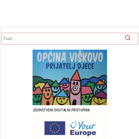
Obrazac pretrage
Pretraga
JEDINSTVENI DIGITALNI PRISTUPNIK