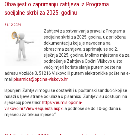
Obavijest o zaprimanju zahtjeva iz Programa
socijalne skrbi za 2025. godinu
31.12.2024
Zahtjevi za ostvarivanja prava iz Programa
socijalne skrbi za 2025. godinu, uz priloženu
dokumentaciju koja je navedena na
obrascima zahtjeva, zaprimaju se od 2.
siječnja 2025. godine. Molimo mještane da za
podnošenje Zahtjeva Općini Viškovo u što
većoj mjeri koriste slanje putem pošte na
adresu Vozišće 3, 51216 Viškovo ili putem elektroničke pošte na e-
mail
pisarnica@opcina-viskovo.hr
Ispunjeni Zahtjevi mogu se dostaviti i u poštanski sandučić koji se
nalazi s lijeve strane od ulaza u pisarnicu. Zahtjevi su dostupni na
sljedećoj poveznici:
https://eumis.opcina-
viskovo.hr/ViewRequests.aspx
, a podnose se do 10-og dana u
mjesecu za tekući mjesec.“