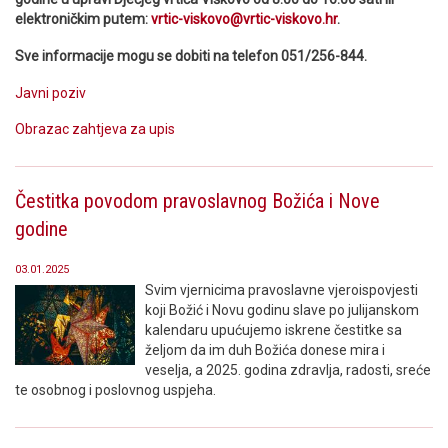
elektroničkim putem:
vrtic-viskovo@vrtic-viskovo.hr
.
Sve informacije mogu se dobiti na telefon 051/256-844.
Javni poziv
Obrazac zahtjeva za upis
Čestitka povodom pravoslavnog Božića i Nove
godine
03.01.2025
Svim vjernicima pravoslavne vjeroispovjesti
koji Božić i Novu godinu slave po julijanskom
kalendaru upućujemo iskrene čestitke sa
željom da im duh Božića donese mira i
veselja, a 2025. godina zdravlja, radosti, sreće
te osobnog i poslovnog uspjeha.