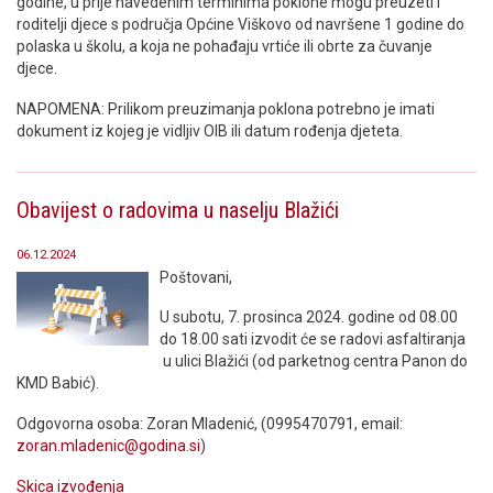
godine, u prije navedenim terminima poklone mogu preuzeti i
roditelji djece s područja Općine Viškovo od navršene 1 godine do
polaska u školu, a koja ne pohađaju vrtiće ili obrte za čuvanje
djece.
NAPOMENA: Prilikom preuzimanja poklona potrebno je imati
dokument iz kojeg je vidljiv OIB ili datum rođenja djeteta.
Obavijest o radovima u naselju Blažići
06.12.2024
Poštovani,
U subotu, 7. prosinca 2024. godine od 08.00
do 18.00 sati izvodit će se radovi asfaltiranja
u ulici Blažići (od parketnog centra Panon do
KMD Babić).
Odgovorna osoba: Zoran Mladenić, (0995470791, email:
zoran.mladenic@godina.si
)
Skica izvođenja