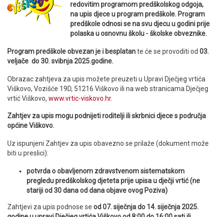
redovitim programom predškolskog odgoja,
na upis djece u program predškole. Program
predškole odnosi se na svu djecu u godini prije
polaska u osnovnu školu - školske obveznike.
Program predškole obvezan je i besplatan
te će se provoditi od
03.
veljače do 30. svibnja 2025.godine.
Obrazac zahtjeva za upis možete preuzeti u Upravi Dječjeg vrtića
Viškovo, Vozišće 19D, 51216 Viškovo ili na web stranicama Dječjeg
vrtić Viškovo,
www.vrtic-viskovo.hr
.
Zahtjev za upis mogu podnijeti roditelji ili skrbnici djece s područja
općine Viškovo.
Uz ispunjeni Zahtjev za upis obavezno se prilaže (dokument može
biti u preslici):
potvrda o obavljenom zdravstvenom sistematskom
pregledu predškolskog djeteta prije upisa u dječji vrtić (ne
stariji od 30 dana od dana objave ovog Poziva)
Zahtjevi za upis podnose se
od 07. siječnja do 14. siječnja 2025.
godine u upravi Dječjeg vrtića Viškovo od 8:00 do 16:00 sati ili