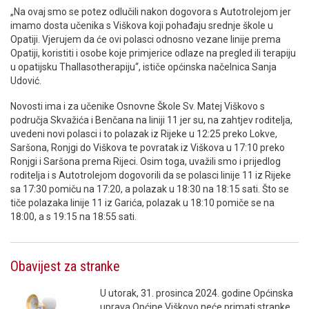
„Na ovaj smo se potez odlučili nakon dogovora s Autotrolejom jer
imamo dosta učenika s Viškova koji pohađaju srednje škole u
Opatiji. Vjerujem da će ovi polasci odnosno vezane linije prema
Opatiji, koristiti i osobe koje primjerice odlaze na pregled ili terapiju
u opatijsku Thallasotherapiju“, ističe općinska načelnica Sanja
Udović.
Novosti ima i za učenike Osnovne Škole Sv. Matej Viškovo s
područja Skvažića i Benčana na liniji 11 jer su, na zahtjev roditelja,
uvedeni novi polasci i to polazak iz Rijeke u 12:25 preko Lokve,
Saršona, Ronjgi do Viškova te povratak iz Viškova u 17:10 preko
Ronjgi i Saršona prema Rijeci. Osim toga, uvažili smo i prijedlog
roditelja i s Autotrolejom dogovorili da se polasci linije 11 iz Rijeke
sa 17:30 pomiču na 17:20, a polazak u 18:30 na 18:15 sati. Što se
tiče polazaka linije 11 iz Garića, polazak u 18:10 pomiče se na
18:00, a s 19:15 na 18:55 sati.
Obavijest za stranke
U utorak, 31. prosinca 2024. godine Općinska
uprava Općine Viškovo neće primati stranke.