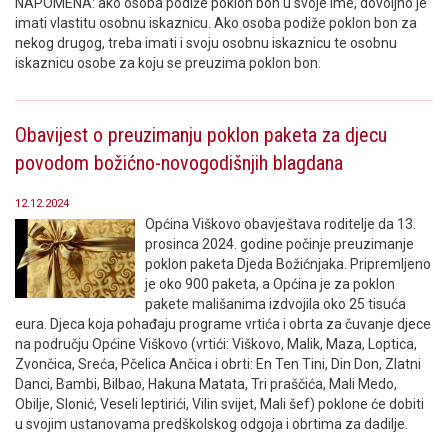
NAPOMENA: ako osoba podiže poklon bon u svoje ime, dovoljno je
imati vlastitu osobnu iskaznicu. Ako osoba podiže poklon bon za
nekog drugog, treba imati i svoju osobnu iskaznicu te osobnu
iskaznicu osobe za koju se preuzima poklon bon.
Obavijest o preuzimanju poklon paketa za djecu
povodom božićno-novogodišnjih blagdana
12.12.2024
Općina Viškovo obavještava roditelje da 13.
prosinca 2024. godine počinje preuzimanje
poklon paketa Djeda Božićnjaka. Pripremljeno
je oko 900 paketa, a Općina je za poklon
pakete mališanima izdvojila oko 25 tisuća
eura. Djeca koja pohađaju programe vrtića i obrta za čuvanje djece
na području Općine Viškovo (vrtići: Viškovo, Malik, Maza, Loptica,
Zvončica, Sreća, Pčelica Ančica i obrti: En Ten Tini, Din Don, Zlatni
Danci, Bambi, Bilbao, Hakuna Matata, Tri praščića, Mali Medo,
Obilje, Slonić, Veseli leptirići, Vilin svijet, Mali šef) poklone će dobiti
u svojim ustanovama predškolskog odgoja i obrtima za dadilje.