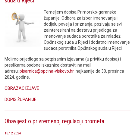
suda u Rijeci
Temeljem dopisa Primorsko-goranske
županije, Odbora za izbor, imenovanja i
dodjelu povelja i priznanja, pozivaju se svi
zainteresirani na dostavu prijedloga za
imenovanje sudaca porotnika za mladež
Općinskog suda u Rijeci i dodatno imenovanje
sudaca porotnika Općinskog suda u Rijeci.
Molimo prijedloge sa potpisanim izjavama (u privitku dopisa) i
preslikama osobne iskaznice dostaviti na mail
adresu:
pisarnica@opcina-viskovo.hr
najkasnije do 30. prosinca
2024. godine.
OBRAZAC IZJAVE
DOPIS ŽUPANIJE
Obavijest o privremenoj regulaciji prometa
18.12.2024