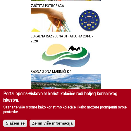
ZAŠTITA POTROŠAĆA
LOKALNA RAZVOJNA STRATEGIJA 2014. -
2020.
RADNA ZONA MARINIĆI K-1
Portal opcina-viskovo.hr koristi kolačiće radi boljeg korisničkog
iskustva.
RADNA ZONA MARIŠĆINA K-2 U OPĆINI
Saznajte više
o tome kako koristimo kolačiće i kako možete promijeniti svoje
VIŠKOVO
postavke.
Slažem se
Želim više informacija