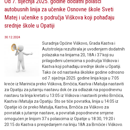
Od 7. siječnja 2025. godine dodatni polasci
autobusnih linija za učenike Osnovne škole Sveti
Matej i učenike s područja Viškova koji pohađaju
srednje škole u Opatiji
30.12.2024
Suradnja Općine Viškovo, Grada Kastva i
Autotroleja rezultirala je uvođenjem dodatnih
polazaka na linijama 20, 18A i 37 koji su
prilagođeni učenicima s područja Viškova i
Kastva koji pohađaju srednje škole u Opatiji.
Tako će od nastavka školske godine odnosno
od 7. siječnja 2025. godine linija koja u 7:05
kreće iz Marinića preko Viškova, Brnčića, Kastva i Matulja nastaviti
za Opatiju za jutarnju nastavu dok će za odlazak na popodnevnu
nastavu ta linija kretati u 13:05 iz Viškova i nastaviti preko Brnčića,
Kastva i Matulja za Opatiju. Što se tiče povratka, linija u 14:05 iz
Opatije ići će preko Matulja, Kastva, Brnčića za Viškovo za
povratak s jutarnje nastave, a povratak popodnevne smjene
omogućen je linijom 37 s polascima iz Opatije u 18:30, 19:20 i
20:15 do Kastva s presjedanjem na liniju 18A za Brnčiće i Viškovo.