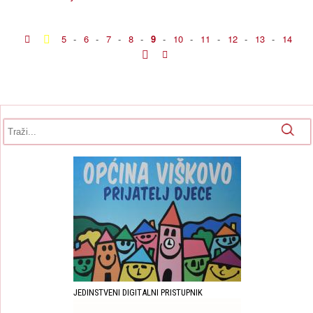
5
-
6
-
7
-
8
-
9
-
10
-
11
-
12
-
13
-
14
Obrazac pretrage
Pretraga
JEDINSTVENI DIGITALNI PRISTUPNIK