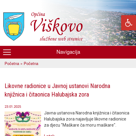
Skoči
na
glavni
sadržaj
Navigacija
Općina
Početna
» Početna
Viškovo
Vi ste ovdje
Likovne radionice u Javnoj ustanovi Narodna
knjižnica i čitaonica Halubajska zora
23.01.2025
Javna ustanova Narodna knjižnica i čitaonica
Halubajska zora najavljuje likovne radionice
za djecu "Maškare ča moru maškare".