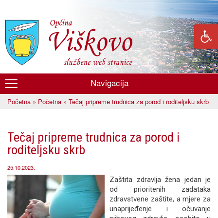
Skoči
na
glavni
sadržaj
Navigacija
Općina
Početna
»
Početna
» Tečaj pripreme trudnica za porod i roditeljsku skrb
Viškovo
Vi ste ovdje
Tečaj pripreme trudnica za porod i
roditeljsku skrb
25.10.2023.
Zaštita zdravlja žena jedan je
od prioritenih zadataka
zdravstvene zaštite, a mjere za
unaprijeđenje i očuvanje