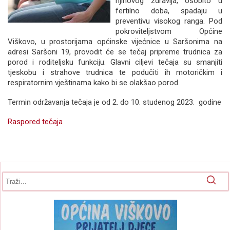
njihovog zdravlja, osobito u
fertilno doba, spadaju u
preventivu visokog ranga. Pod
pokroviteljstvom Općine
Viškovo, u prostorijama općinske vijećnice u Saršonima na
adresi Saršoni 19, provodit će se tečaj pripreme trudnica za
porod i roditeljsku funkciju. Glavni ciljevi tečaja su smanjiti
tjeskobu i strahove trudnica te podučiti ih motoričkim i
respiratornim vještinama kako bi se olakšao porod.
Termin održavanja tečaja je od 2. do 10. studenog 2023. godine
Raspored tečaja
Obrazac pretrage
Pretraga