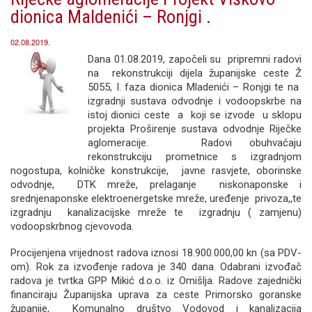
dionica Maldenići – Ronjgi .
02.08.2019.
Dana 01.08.2019, započeli su pripremni radovi
na rekonstrukciji dijela županijske ceste Ž
5055, I. faza dionica Mladenići – Ronjgi te na
izgradnji sustava odvodnje i vodoopskrbe na
istoj dionici ceste a koji se izvode u sklopu
projekta Proširenje sustava odvodnje Riječke
aglomeracije. Radovi obuhvaćaju
rekonstrukciju prometnice s izgradnjom
nogostupa, kolničke konstrukcije, javne rasvjete, oborinske
odvodnje, DTK mreže, prelaganje niskonaponske i
srednjenaponske elektroenergetske mreže, uređenje privoza,,te
izgradnju kanalizacijske mreže te izgradnju ( zamjenu)
vodoopskrbnog cjevovoda.
Procijenjena vrijednost radova iznosi 18.900.000,00 kn (sa PDV-
om). Rok za izvođenje radova je 340 dana. Odabrani izvođač
radova je tvrtka GPP Mikić d.o.o. iz Omišlja. Radove zajednički
financiraju Županijska uprava za ceste Primorsko goranske
županije, Komunalno društvo Vodovod i kanalizacija