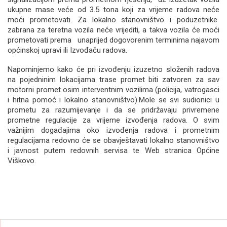
ukupne mase veće od 3.5 tona koji za vrijeme radova neće
moći prometovati. Za lokalno stanovništvo i poduzetnike
zabrana za teretna vozila neće vrijediti, a takva vozila će moći
prometovati prema unaprijed dogovorenim terminima najavom
općinskoj upravi ili Izvođaču radova.
Napominjemo kako će pri izvođenju izuzetno složenih radova
na pojedninim lokacijama trase promet biti zatvoren za sav
motorni promet osim interventnim vozilima (policija, vatrogasci
i hitna pomoć i lokalno stanovništvo).Mole se svi sudionici u
prometu za razumijevanje i da se pridržavaju privremene
prometne regulacije za vrijeme izvođenja radova. O svim
važnijim događajima oko izvođenja radova i prometnim
regulacijama redovno će se obavještavati lokalno stanovništvo
i javnost putem redovnih servisa te Web stranica Općine
Viškovo.