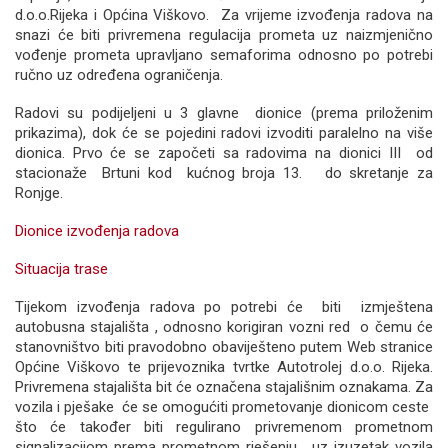
d.o.o.Rijeka i Općina Viškovo. Za vrijeme izvođenja radova na
snazi će biti privremena regulacija prometa uz naizmjenično
vođenje prometa upravljano semaforima odnosno po potrebi
ručno uz određena ograničenja.
Radovi su podijeljeni u 3 glavne dionice (prema priloženim
prikazima), dok će se pojedini radovi izvoditi paralelno na više
dionica. Prvo će se započeti sa radovima na dionici III od
stacionaže Brtuni kod kućnog broja 13. do skretanje za
Ronjge.
Dionice izvođenja radova
Situacija trase
Tijekom izvođenja radova po potrebi će biti izmještena
autobusna stajališta , odnosno korigiran vozni red o čemu će
stanovništvo biti pravodobno obaviješteno putem Web stranice
Općine Viškovo te prijevoznika tvrtke Autotrolej d.o.o. Rijeka.
Privremena stajališta bit će označena stajališnim oznakama. Za
vozila i pješake će se omogućiti prometovanje dionicom ceste
što će također biti regulirano privremenom prometnom
signalizacijom prema prometnom rješenju, uz izuzetak vozila