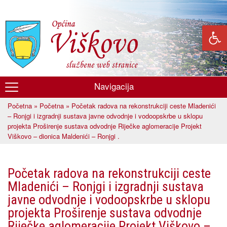
Skoči
na
glavni
sadržaj
Navigacija
Općina
Početna
»
Početna
» Početak radova na rekonstrukciji ceste Mladenići
Viškovo
Vi ste ovdje
– Ronjgi i izgradnji sustava javne odvodnje i vodoopskrbe u sklopu
projekta Proširenje sustava odvodnje Riječke aglomeracije Projekt
Viškovo – dionica Maldenići – Ronjgi .
Početak radova na rekonstrukciji ceste
Mladenići – Ronjgi i izgradnji sustava
javne odvodnje i vodoopskrbe u sklopu
projekta Proširenje sustava odvodnje
Riječke aglomeracije Projekt Viškovo –