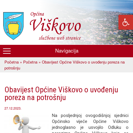
Skoči
na
glavni
sadržaj
Navigacija
Općina
Početna
»
Početna
» Obavijest Općine Viškovo o uvođenju poreza na
Viškovo
Vi ste ovdje
potrošnju
Obavijest Općine Viškovo o uvođenju
poreza na potrošnju
27.12.2023.
Na posljednjoj ovogodišnjoj sjednici
Općinsko vijeće Općine Viškovo
jednoglasno je usvojilo Odluku o