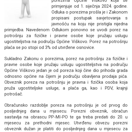
porezima Općine Viškovo koja se
primjenjuje od 1. siječnja 2024. godine.
Odluka o porezima prošla je i Zakonom
propisani postupak savjetovanja s
javnošću na koju nije pristigla nijedna
primjedba. Navedenom Odlukom ponovno se uvodi porez na
potrošnju za fizičke i pravne osobe koje pružaju uslugu
ugostiteljstva na području Općine Viškovo. Porez na potrošnju
plaća se po stopi od 3% od utvrđene osnovice.
Sukladno Zakonu o porezima, porez na potrošnju za fizičke i
pravne osobe koje pružaju uslugu ugostiteljstva na području
Općine Viškovo jedan je od poreza koji čine dio prihoda grada
odnosno općine na čijem je području obavljena prodaja pića.
Obveznik poreza na potrošnju je pravna i fizička osoba koja
pruža ugostiteljske usluge, a plaća ga, kao i PDV, krajnji
potrošač.
Obračunsko razdoblje poreza na potrošnju je od prvog do
posljednjeg dana u mjesecu. Porezni obveznik, obračun
sastavlja na obrascu PP-MI-PO te ga treba predati do 20. u
mjesecu za prethodni mjesec. Utvrđenu obvezu porezni
obveznik dužan je platiti do posljednjeg dana u mjesecu za