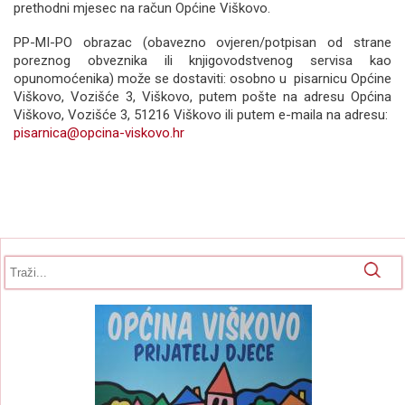
prethodni mjesec na račun Općine Viškovo.
PP-MI-PO obrazac (obavezno ovjeren/potpisan od strane
poreznog obveznika ili knjigovodstvenog servisa kao
opunomoćenika) može se dostaviti: osobno u pisarnicu Općine
Viškovo, Vozišće 3, Viškovo, putem pošte na adresu Općina
Viškovo, Vozišće 3, 51216 Viškovo ili putem e-maila na adresu:
pisarnica@opcina-viskovo.hr
Obrazac pretrage
Pretraga