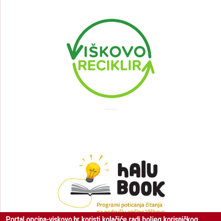
Portal opcina-viskovo.hr koristi kolačiće radi boljeg korisničkog