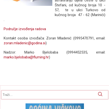
asfaltiranju dijela ceste u ulici
Štefani, od kučnog broja 10 -
57, te u ulici Turkovo od
kučnog broja 47 - 62 (Marinići)
.
Područje izvođenja radova
Kontakt osoba izvođača: Zoran Mladenić (0995470791, email:
zoran.mladenic@godina.si
)
Nadzor: Marko Bjelobaba (0994452535, email:
marko.bjelobaba@fluming.hr
)
Obrazac pretrage
Pretraga