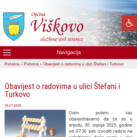
Skoči
na
glavni
sadržaj
Navigacija
Općina
Početna
»
Početna
» Obavijest o radovima u ulici Štefani i Turkovo
Viškovo
Vi ste ovdje
Obavijest o radovima u ulici Štefani i
Turkovo
29.07.2025.
Ovim putem vas
obavještavamo da će se u
srijedu, 30. srpnja 2025. godine
od 07:30 sati izvoditi radovi na