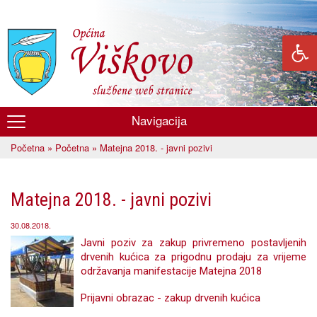
Skoči
na
glavni
sadržaj
Navigacija
Općina
Početna
»
Početna
» Matejna 2018. - javni pozivi
Viškovo
Vi ste ovdje
Matejna 2018. - javni pozivi
30.08.2018.
Javni poziv za zakup privremeno postavljenih
drvenih kućica za prigodnu prodaju za vrijeme
održavanja manifestacije Matejna 2018
Prijavni obrazac - zakup drvenih kućica