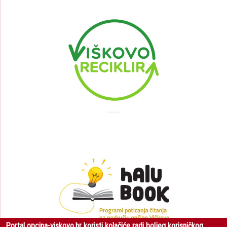
Portal opcina-viskovo.hr koristi kolačiće radi boljeg korisničkog