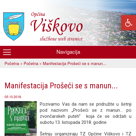
Skoči
na
glavni
sadržaj
Navigacija
Općina
Početna
»
Početna
» Manifestacija Prošeći se s manun...
Viškovo
Vi ste ovdje
Manifestacija Prošeći se s manun...
05.10.2018.
Pozivamo Vas da nam se pridružite u šetnji
pod nazivom „Prošeći se z manun… po
zvončarskeh puteh“ koja će se održati u
subotu 13. listopada 2018. godine.
Šetnju organiziraju TZ Općine Viškovo i TZ