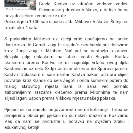
Grada Kastva uz stručno vodstvo vodiča
Planinarskog društva Viškovo, a šetnja će se
odvijati dijelom zvončarske rute.
Polazak je u 10:00 sati s parkirališta Milihovo-Viškovo. Šetnja će
trajati oko 4 sata.
S parkirališta Milihovo uz dječji vrtić upućujemo se preko
Jankotova do Gornjih Jugi te slijedeći zvončarski put dolazimo
kroz Donje Juge u Milohne. Naš put se nastavlja u pravcu
Bezjaki gdje dolaskom na staru cestu Bezjaki- Kastav
skrećemo prema Kastvu te uz najdublju vrtaču ovog djela
Kastavštine uz selo Škrlji i Jurčiće stižemo do Šporove jame u
Kastvu. Dolaskom u sam centar Kastva nakon odmora slijedi
povratak kroz Klance do sela Žegoti i onda šumskim putem do
malog skrovitog mjesta Bani. Iz Bana već pomalo
zaboravljenim stazama krećemo prema Milohnima te nam
slijedi lagani uspon prema Viškovu mjestu našeg polaska.
Pješači se na vlastitu odgovornost i nema kotizacije. Treba se
primjereno obući jer pješačimo šumskim stazama. Pozivamo
Vas da nam se pridružite u boravku na svježem zraku i
edukativnoj šetnji!