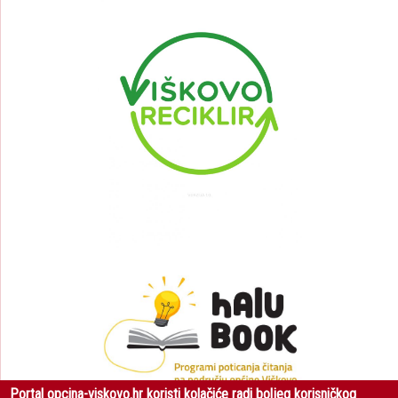
Portal opcina-viskovo.hr koristi kolačiće radi boljeg korisničkog