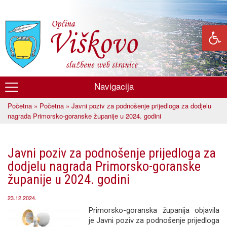
Skoči
na
glavni
sadržaj
Navigacija
Općina
Početna
»
Početna
» Javni poziv za podnošenje prijedloga za dodjelu
Viškovo
Vi ste ovdje
nagrada Primorsko-goranske županije u 2024. godini
Javni poziv za podnošenje prijedloga za
dodjelu nagrada Primorsko-goranske
županije u 2024. godini
23.12.2024.
Primorsko-goranska županija objavila
je Javni poziv za podnošenje prijedloga