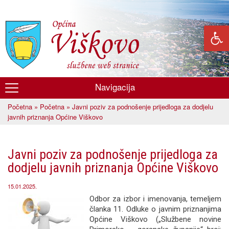
Skoči
na
glavni
sadržaj
Navigacija
Općina
Početna
»
Početna
» Javni poziv za podnošenje prijedloga za dodjelu
Viškovo
Vi ste ovdje
javnih priznanja Općine Viškovo
Javni poziv za podnošenje prijedloga za
dodjelu javnih priznanja Općine Viškovo
15.01.2025.
Odbor za izbor i imenovanja, temeljem
članka 11. Odluke o javnim priznanjima
Općine Viškovo („Službene novine