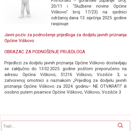
Primorsko – goranske županije“ broj:
20/11 i "Službene novine Općine
Viškovo" broj 17/23) na sjednici
održanoj dana 13. siječnja 2025. godine
raspisuje:
Javni poziv za podnošenje prijedloga za dodjelu javnih priznanja
Općine Viškovo
OBRAZAC ZA PODNOŠENJE PRIJEDLOGA
Prijedlozi za dodjelu javnih priznanja Općine Viškovo dostavljaju
se zaključno do 13.02.2025. godine poštom preporučeno na
adresu: Općina Viškovo, 51216 Viškovo, Vozišće 3, u
zatvorenoj omotnici s naznakom „Prijedlog za dodjelu javnih
priznanja Općine Viškovo za 2024. godinu– NE OTVARATI“ ili
osobno putem pisarnice Općine Viškovo, Viškovo, Vozišće 3.
Obrazac pretrage
Pretraga