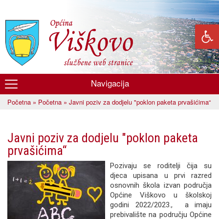
Skoči
na
glavni
sadržaj
Navigacija
Općina
Početna
»
Početna
» Javni poziv za dodjelu "poklon paketa prvašićima“
Viškovo
Vi ste ovdje
Javni poziv za dodjelu "poklon paketa
prvašićima“
Pozivaju se roditelji čija su
djeca upisana u prvi razred
osnovnih škola izvan područja
Općine Viškovo u školskoj
godini 2022/2023., a imaju
prebivalište na području Općine