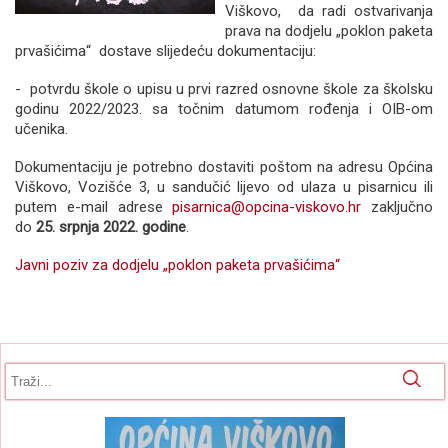
Viškovo, da radi ostvarivanja
prava na dodjelu „poklon paketa
prvašićima“ dostave slijedeću dokumentaciju:
- potvrdu škole o upisu u prvi razred osnovne škole za školsku
godinu 2022/2023. sa točnim datumom rođenja i OIB-om
učenika.
Dokumentaciju je potrebno dostaviti poštom na adresu Općina
Viškovo, Vozišće 3, u sandučić lijevo od ulaza u pisarnicu ili
putem e-mail adrese
pisarnica@opcina-viskovo.hr
zaključno
do
25. srpnja 2022. godine
.
Javni poziv za dodjelu „poklon paketa prvašićima“
Obrazac pretrage
Pretraga