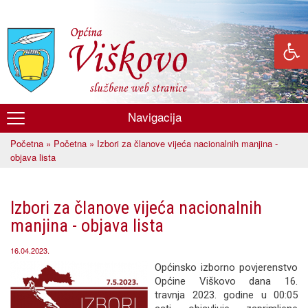
Skoči
na
glavni
sadržaj
Navigacija
Općina
Početna
»
Početna
» Izbori za članove vijeća nacionalnih manjina -
Viškovo
Vi ste ovdje
objava lista
Izbori za članove vijeća nacionalnih
manjina - objava lista
16.04.2023.
Općinsko izborno povjerenstvo
Općine Viškovo dana 16.
travnja 2023. godine u 00:05