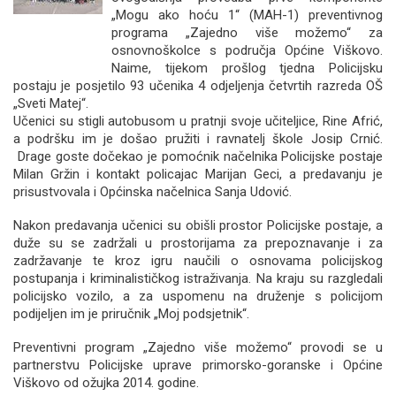
„Mogu ako hoću 1“ (MAH-1) preventivnog
programa „Zajedno više možemo“ za
osnovnoškolce s područja Općine Viškovo.
Naime, tijekom prošlog tjedna Policijsku
postaju je posjetilo 93 učenika 4 odjeljenja četvrtih razreda OŠ
„Sveti Matej“.
Učenici su stigli autobusom u pratnji svoje učiteljice, Rine Afrić,
a podršku im je došao pružiti i ravnatelj škole Josip Crnić.
Drage goste dočekao je pomoćnik načelnika Policijske postaje
Milan Gržin i kontakt policajac Marijan Geci, a predavanju je
prisustvovala i Općinska načelnica Sanja Udović.
Nakon predavanja učenici su obišli prostor Policijske postaje, a
duže su se zadržali u prostorijama za prepoznavanje i za
zadržavanje te kroz igru naučili o osnovama policijskog
postupanja i kriminalističkog istraživanja. Na kraju su razgledali
policijsko vozilo, a za uspomenu na druženje s policijom
podijeljen im je priručnik „Moj podsjetnik“.
Preventivni program „Zajedno više možemo“ provodi se u
partnerstvu Policijske uprave primorsko-goranske i Općine
Viškovo od ožujka 2014. godine.