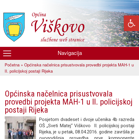
Skoči
na
glavni
sadržaj
Navigacija
Općina
Početna
» Općinska načelnica prisustvovala provedbi projekta MAH-1 u
Viškovo
Vi ste ovdje
II. policijskoj postaji Rijeka
Općinska načelnica prisustvovala
provedbi projekta MAH-1 u II. policijskoj
postaji Rijeka
Posjetom dvadeset i dvoje učenika 4b razreda
OŠ „Sveti Matej“ Viškovo II. policijskoj postaji
Rijeka, je u petak, 08.04.2016. godine završila je
ovogodišnja provedba prve komponente