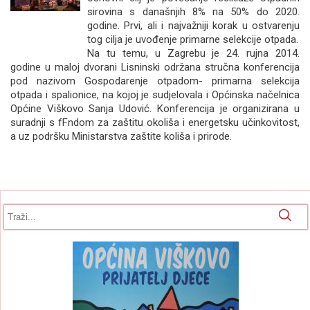
sirovina s današnjih 8% na 50% do 2020.
godine. Prvi, ali i najvažniji korak u ostvarenju
tog cilja je uvođenje primarne selekcije otpada.
Na tu temu, u Zagrebu je 24. rujna 2014.
godine u maloj dvorani Lisninski održana stručna konferencija
pod nazivom Gospodarenje otpadom- primarna selekcija
otpada i spalionice, na kojoj je sudjelovala i Općinska načelnica
Općine Viškovo Sanja Udović. Konferencija je organizirana u
suradnji s fFndom za zaštitu okoliša i energetsku učinkovitost,
a uz podršku Ministarstva zaštite koliša i prirode.
Obrazac pretrage
Pretraga