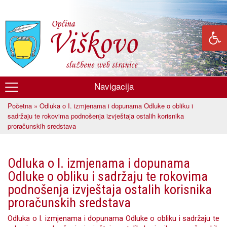
Skoči
na
glavni
sadržaj
Navigacija
Općina
Početna
» Odluka o I. izmjenama i dopunama Odluke o obliku i
Viškovo
Vi ste ovdje
sadržaju te rokovima podnošenja izvještaja ostalih korisnika
proračunskih sredstava
Odluka o I. izmjenama i dopunama
Odluke o obliku i sadržaju te rokovima
podnošenja izvještaja ostalih korisnika
proračunskih sredstava
Odluka o I. izmjenama i dopunama Odluke o obliku i sadržaju te