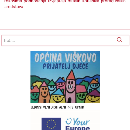
rokovima podnošenja izvještaja ostalih korisnika proračunskih
sredstava
Obrazac pretrage
Pretraga
JEDINSTVENI DIGITALNI PRISTUPNIK