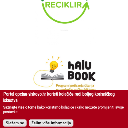
Portal opcina-viskovo.hr koristi kolačiće radi boljeg korisničkog
iskustva.
Saznajte više
o tome kako koristimo kolačiće i kako možete promijeniti svoje
postavke.
Općina Viškovo
| Sva prava pridržana © 2018 |
Uvjeti korištenja
|
Zaštita
privatnosti
Slažem se
Želim više informacija