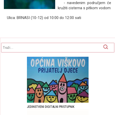
- navedenim područjem će
kružiti cisterna s pitkom vodom
Ulica: BRNASI (10-12) od 10:00 do 12:00 sati
Obrazac pretrage
Pretraga
JEDINSTVENI DIGITALNI PRISTUPNIK