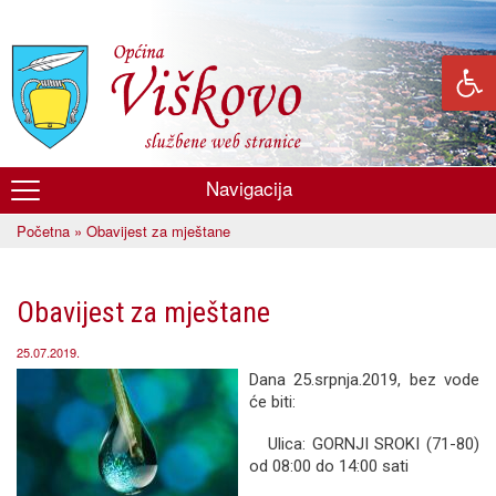
Skoči
na
glavni
sadržaj
Navigacija
Općina
Početna
» Obavijest za mještane
Viškovo
Vi ste ovdje
Obavijest za mještane
25.07.2019.
Dana 25.srpnja.2019, bez vode
će biti:
Ulica: GORNJI SROKI (71-80)
od 08:00 do 14:00 sati