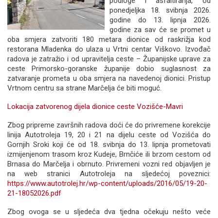
podloge i asfaltiranja, od
ponedjeljka 18. svibnja 2026.
godine do 13. lipnja 2026.
godine za sav će se promet u
oba smjera zatvoriti 180 metara dionice od raskrižja kod
restorana Mladenka do ulaza u Vrtni centar Viškovo. Izvođač
radova je zatražio i od upravitelja ceste – Županijske uprave za
ceste Primorsko-goranske županije dobio suglasnost za
zatvaranje prometa u oba smjera na navedenoj dionici. Pristup
Vrtnom centru sa strane Marčelja će biti moguć.
Lokacija zatvorenog dijela dionice ceste Vozišće-Mavri
Zbog pripreme završnih radova doći će do privremene korekcije
linija Autotroleja 19, 20 i 21 na dijelu ceste od Vozišća do
Gornjih Sroki koji će od 18. svibnja do 13. lipnja prometovati
izmijenjenom trasom kroz Kudeje, Brnčiće ili brzom cestom od
Brnasa do Marčelja i obrnuto. Privremeni vozni red objavljen je
na web stranici Autotroleja na sljedećoj poveznici:
https://www.autotrolej.hr/wp-content/uploads/2016/05/19-20-
21-18052026.pdf
Zbog ovoga se u sljedeća dva tjedna očekuju nešto veće