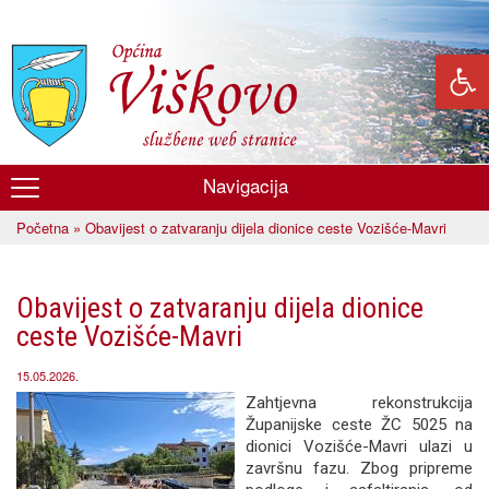
Skoči
na
glavni
sadržaj
Navigacija
Općina
Početna
» Obavijest o zatvaranju dijela dionice ceste Vozišće-Mavri
Viškovo
Vi ste ovdje
Obavijest o zatvaranju dijela dionice
ceste Vozišće-Mavri
15.05.2026.
Zahtjevna rekonstrukcija
Županijske ceste ŽC 5025 na
dionici Vozišće-Mavri ulazi u
završnu fazu. Zbog pripreme