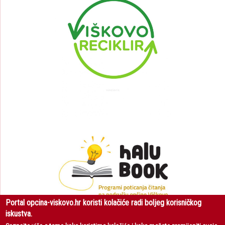
Portal opcina-viskovo.hr koristi kolačiće radi boljeg korisničkog
iskustva.