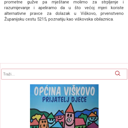
prometne gužve pa mještane molimo za strpljenje i
razumijevanje i apeliramo da u što većoj mjeri koriste
alternativne pravce za dolazak u Viškovo, prvenstveno
Županijsku cestu 5215, poznatiju kao viškovska obilaznica.
Obrazac pretrage
Pretraga