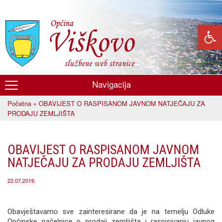
Skoči
na
glavni
sadržaj
Navigacija
Općina
Početna
» OBAVIJEST O RASPISANOM JAVNOM NATJEČAJU ZA
Viškovo
Vi ste ovdje
PRODAJU ZEMLJIŠTA
OBAVIJEST O RASPISANOM JAVNOM
NATJEČAJU ZA PRODAJU ZEMLJIŠTA
22.07.2019.
Obavještavamo sve zainteresirane da je na temelju Odluke
Općinske načelnice o prodaji zemljišta i raspisivanju javnog