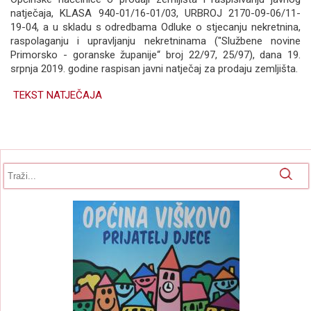
natječaja, KLASA 940-01/16-01/03, URBROJ 2170-09-06/11-
19-04, a u skladu s odredbama Odluke o stjecanju nekretnina,
raspolaganju i upravljanju nekretninama ("Službene novine
Primorsko - goranske županije“ broj 22/97, 25/97), dana 19.
srpnja 2019. godine raspisan javni natječaj za prodaju zemljišta.
TEKST NATJEČAJA
Obrazac pretrage
Pretraga