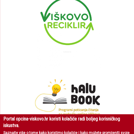
Portal opcina-viskovo.hr koristi kolačiće radi boljeg korisničkog
iskustva.
Saznajte više
o tome kako koristimo kolačiće i kako možete promijeniti svoje