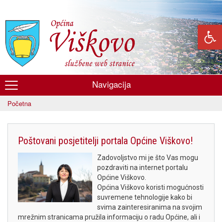
Skoči
na
glavni
sadržaj
Navigacija
Općina
Početna
Viškovo
Poštovani posjetitelji portala Općine Viškovo!
Zadovoljstvo mi je što Vas mogu
pozdraviti na internet portalu
Općine Viškovo.
Općina Viškovo koristi mogućnosti
suvremene tehnologije kako bi
svima zainteresiranima na svojim
mrežnim stranicama pružila informaciju o radu Općine, ali i