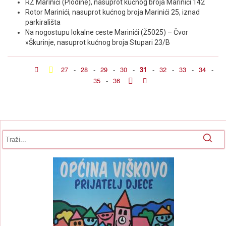
RZ Marinići (Plodine), nasuprot kućnog broja Marinići 142
Rotor Marinići, nasuprot kućnog broja Marinići 25, iznad
parkirališta
Na nogostupu lokalne ceste Marinići (Ž5025) – Čvor
»Škurinje, nasuprot kućnog broja Stupari 23/B
27
-
28
-
29
-
30
-
31
-
32
-
33
-
34
-
35
-
36
Obrazac pretrage
Pretraga