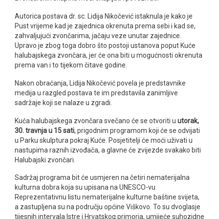
Autorica postava dr. sc. Lidija Nikočević istaknula je kako je
Pust vrijeme kad je zajednica okrenuta prema sebi i kad se,
zahvaljujući zvončarima, jačaju veze unutar zajednice.
Upravo je zbog toga dobro što postoji ustanova poput Kuće
halubajskega zvončara, jer će ona biti u mogućnosti okrenuta
prema van i to tijekom čitave godine.
Nakon obraćanja, Lidija Nikočević povela je predstavnike
medija u razgled postava te im predstavila zanimljive
sadržaje koji se nalaze u zgradi.
Kuća halubajskega zvončara svečano će se otvoriti u
utorak,
30. travnja u 15 sati
, prigodnim programom koji će se odvijati
u Parku skulptura pokraj Kuće. Posjetitelji će moći uživati u
nastupima raznih izvođača, a glavne će zvijezde svakako biti
Halubajski zvončari.
Sadržaj programa bit će usmjeren na četiri nematerijalna
kulturna dobra koja su upisana na UNESCO-vu
Reprezentativnu listu nematerijalne kulturne baštine svijeta,
a zastupljena su na području općine Viškovo. To su dvoglasje
tijesnih intervala Istre i Hrvatskog primorja, umijeće suhozidne