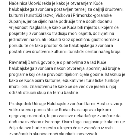
Načelnica Udović rekla je kako je otvaranjem Kuće
halubajskega zvončara postavljen temelj za daljnji društveni,
kulturni i turistički razvoj Viškova i Primorsko-goranske
županije, jer će cijelo naše područje time dobiti dodanu
vrijednost. Naglasila je kako će Kuća biti mjesto u kojem će
posjetitelji zvončarsku tradiciju moći osjetiti, doživjeti na
jedinstven način, ali i okusiti kroz specifičnu gastronomsku
ponudu te će tako prostor Kuće halubajskega zvončara
postati novi društveni, kulturni i turistički centar našeg kraja.
Ravnatelj Damiš govorio je o planovima za rad Kuće
halubajskega zvončara nakon otvorenja, spominjući brojne
programe koji će se provoditi tijekom cijele godine. Istaknuo je
kako će Kuća osim kulturne, edukativne i turističke funkcije
imati i onu znanstvenu te kako će se već ove jeseni u njoj
održati stručni skup na temu baštine.
Predsjednik Udruge Halubajski zvončari Damir Host izrazio je
veliku sreću i ponos što se Kuća otvara upravo tijekom
njegovog mandata, te pozvao sve nekadašnje zvončare da
dođu na svečano otvorenje. Osim toga, naglasio je kako mu je
želja da ovo bude mjesto u kojem će se zvončari iz svih
zvončarskih skupina moći okupljati i povezivati.