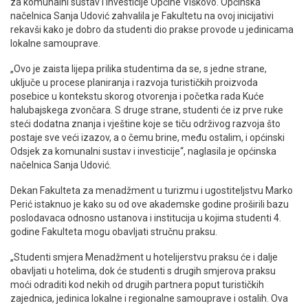
za komunalni sustav i investicije Općine Viškovo. Općinska
načelnica Sanja Udović zahvalila je Fakultetu na ovoj inicijativi
rekavši kako je dobro da studenti dio prakse provode u jedinicama
lokalne samouprave.
„Ovo je zaista lijepa prilika studentima da se, s jedne strane,
uključe u procese planiranja i razvoja turističkih proizvoda
posebice u kontekstu skorog otvorenja i početka rada Kuće
halubajskega zvončara. S druge strane, studenti će iz prve ruke
steći dodatna znanja i vještine koje se tiču održivog razvoja što
postaje sve veći izazov, a o čemu brine, među ostalim, i općinski
Odsjek za komunalni sustav i investicije“, naglasila je općinska
načelnica Sanja Udović.
Dekan Fakulteta za menadžment u turizmu i ugostiteljstvu Marko
Perić istaknuo je kako su od ove akademske godine proširili bazu
poslodavaca odnosno ustanova i institucija u kojima studenti 4.
godine Fakulteta mogu obavljati stručnu praksu.
„Studenti smjera Menadžment u hotelijerstvu praksu će i dalje
obavljati u hotelima, dok će studenti s drugih smjerova praksu
moći odraditi kod nekih od drugih partnera poput turističkih
zajednica, jedinica lokalne i regionalne samouprave i ostalih. Ova