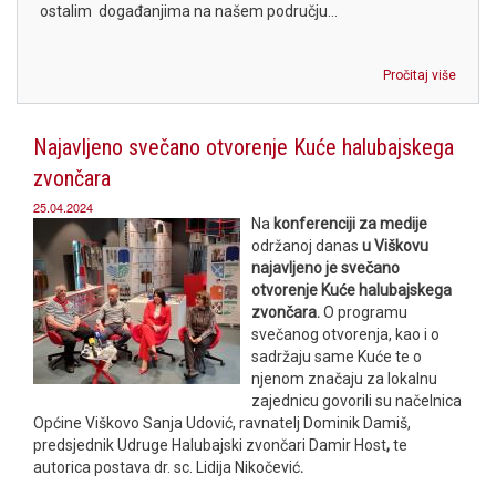
ostalim događanjima na našem području...
Pročitaj više
Najavljeno svečano otvorenje Kuće halubajskega
zvončara
25.04.2024
Na
konferenciji za medije
održanoj danas
u Viškovu
najavljeno je svečano
otvorenje Kuće halubajskega
zvončara.
O programu
svečanog otvorenja, kao i o
sadržaju same Kuće te o
njenom značaju za lokalnu
zajednicu govorili su načelnica
Općine Viškovo Sanja Udović, ravnatelj Dominik Damiš,
predsjednik Udruge Halubajski zvončari Damir Host
,
te
autorica postava dr. sc. Lidija Nikočević
.