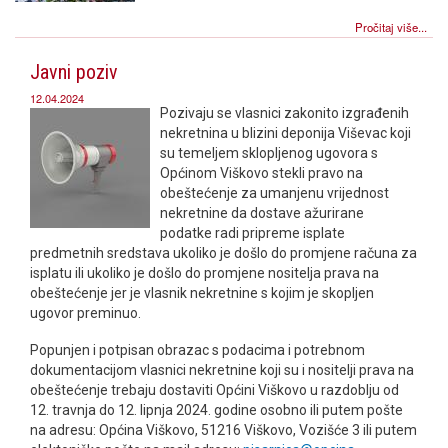
Pročitaj više...
Javni poziv
12.04.2024
Pozivaju se vlasnici zakonito izgrađenih
nekretnina u blizini deponija Viševac koji
su temeljem sklopljenog ugovora s
Općinom Viškovo stekli pravo na
obeštećenje za umanjenu vrijednost
nekretnine da dostave ažurirane
podatke radi pripreme isplate
predmetnih sredstava ukoliko je došlo do promjene računa za
isplatu ili ukoliko je došlo do promjene nositelja prava na
obeštećenje jer je vlasnik nekretnine s kojim je skopljen
ugovor preminuo.
Popunjen i potpisan obrazac s podacima i potrebnom
dokumentacijom vlasnici nekretnine koji su i nositelji prava na
obeštećenje trebaju dostaviti Općini Viškovo u razdoblju od
12. travnja do 12. lipnja 2024. godine osobno ili putem pošte
na adresu: Općina Viškovo, 51216 Viškovo, Vozišće 3 ili putem