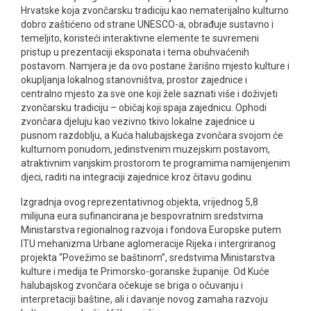
Hrvatske koja zvončarsku tradiciju kao nematerijalno kulturno
dobro zaštićeno od strane UNESCO-a, obrađuje sustavno i
temeljito, koristeći interaktivne elemente te suvremeni
pristup u prezentaciji eksponata i tema obuhvaćenih
postavom. Namjera je da ovo postane žarišno mjesto kulture i
okupljanja lokalnog stanovništva, prostor zajednice i
centralno mjesto za sve one koji žele saznati više i doživjeti
zvončarsku tradiciju – običaj koji spaja zajednicu. Ophodi
zvončara djeluju kao vezivno tkivo lokalne zajednice u
pusnom razdoblju, a Kuća halubajskega zvončara svojom će
kulturnom ponudom, jedinstvenim muzejskim postavom,
atraktivnim vanjskim prostorom te programima namijenjenim
djeci, raditi na integraciji zajednice kroz čitavu godinu.
Izgradnja ovog reprezentativnog objekta, vrijednog 5,8
milijuna eura sufinancirana je bespovratnim sredstvima
Ministarstva regionalnog razvoja i fondova Europske putem
ITU mehanizma Urbane aglomeracije Rijeka i intergriranog
projekta “Povežimo se baštinom”, sredstvima Ministarstva
kulture i medija te Primorsko-goranske županije. Od Kuće
halubajskog zvončara očekuje se briga o očuvanju i
interpretaciji baštine, ali i davanje novog zamaha razvoju