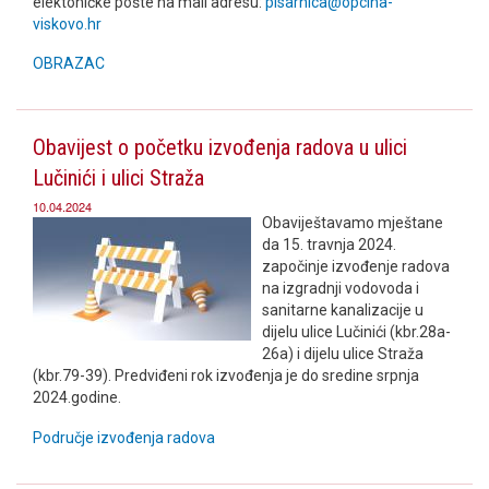
elektoničke pošte na mail adresu:
pisarnica@opcina-
viskovo.hr
OBRAZAC
Obavijest o početku izvođenja radova u ulici
Lučinići i ulici Straža
10.04.2024
Obaviještavamo mještane
da 15. travnja 2024.
započinje izvođenje radova
na izgradnji vodovoda i
sanitarne kanalizacije u
dijelu ulice Lučinići (kbr.28a-
26a) i dijelu ulice Straža
(kbr.79-39). Predviđeni rok izvođenja je do sredine srpnja
2024.godine.
Područje izvođenja radova