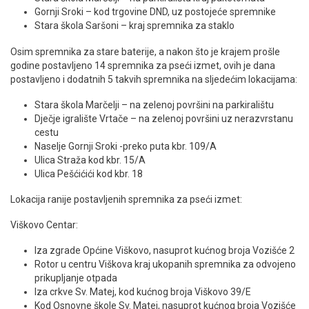
Gornji Sroki – kod trgovine DND, uz postojeće spremnike
Stara škola Saršoni – kraj spremnika za staklo
Osim spremnika za stare baterije, a nakon što je krajem prošle
godine postavljeno 14 spremnika za pseći izmet, ovih je dana
postavljeno i dodatnih 5 takvih spremnika na sljedećim lokacijama:
Stara škola Marčelji – na zelenoj površini na parkiralištu
Dječje igralište Vrtače – na zelenoj površini uz nerazvrstanu
cestu
Naselje Gornji Sroki -preko puta kbr. 109/A
Ulica Straža kod kbr. 15/A
Ulica Pešćićići kod kbr. 18
Lokacija ranije postavljenih spremnika za pseći izmet:
Viškovo Centar:
Iza zgrade Općine Viškovo, nasuprot kućnog broja Vozišće 2
Rotor u centru Viškova kraj ukopanih spremnika za odvojeno
prikupljanje otpada
Iza crkve Sv. Matej, kod kućnog broja Viškovo 39/E
Kod Osnovne škole Sv. Matej, nasuprot kućnog broja Vozišće