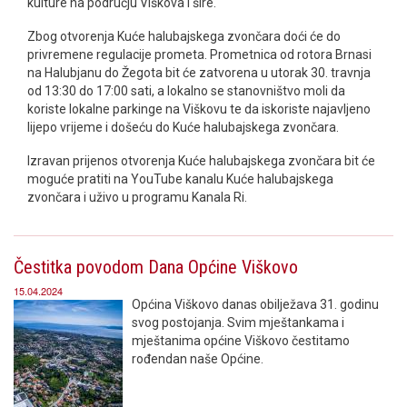
kulture na području Viškova i šire.
Zbog otvorenja Kuće halubajskega zvončara doći će do
privremene regulacije prometa. Prometnica od rotora Brnasi
na Halubjanu do Žegota bit će zatvorena u utorak 30. travnja
od 13:30 do 17:00 sati, a lokalno se stanovništvo moli da
koriste lokalne parkinge na Viškovu te da iskoriste najavljeno
lijepo vrijeme i došeću do Kuće halubajskega zvončara.
Izravan prijenos otvorenja Kuće halubajskega zvončara bit će
moguće pratiti na YouTube kanalu Kuće halubajskega
zvončara i uživo u programu Kanala Ri.
Čestitka povodom Dana Općine Viškovo
15.04.2024
Općina Viškovo danas obilježava 31. godinu
svog postojanja. Svim mještankama i
mještanima općine Viškovo čestitamo
rođendan naše Općine.