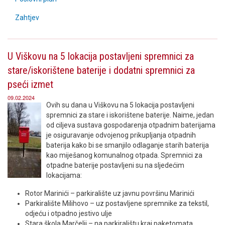
Zahtjev
U Viškovu na 5 lokacija postavljeni spremnici za
stare/iskorištene baterije i dodatni spremnici za
pseći izmet
09.02.2024
Ovih su dana u Viškovu na 5 lokacija postavljeni
spremnici za stare i iskorištene baterije. Naime, jedan
od ciljeva sustava gospodarenja otpadnim baterijama
je osiguravanje odvojenog prikupljanja otpadnih
baterija kako bi se smanjilo odlaganje starih baterija
kao miješanog komunalnog otpada. Spremnici za
otpadne baterije postavljeni su na sljedećim
lokacijama:
Rotor Marinići – parkiralište uz javnu površinu Marinići
Parkiralište Milihovo – uz postavljene spremnike za tekstil,
odjeću i otpadno jestivo ulje
Stara škola Marčelji – na parkiralištu kraj paketomata