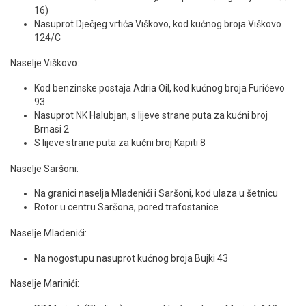
16)
Nasuprot Dječjeg vrtića Viškovo, kod kućnog broja Viškovo
124/C
Naselje Viškovo:
Kod benzinske postaja Adria Oil, kod kućnog broja Furićevo
93
Nasuprot NK Halubjan, s lijeve strane puta za kućni broj
Brnasi 2
S lijeve strane puta za kućni broj Kapiti 8
Naselje Saršoni:
Na granici naselja Mladenići i Saršoni, kod ulaza u šetnicu
Rotor u centru Saršona, pored trafostanice
Naselje Mladenići:
Na nogostupu nasuprot kućnog broja Bujki 43
Naselje Marinići: