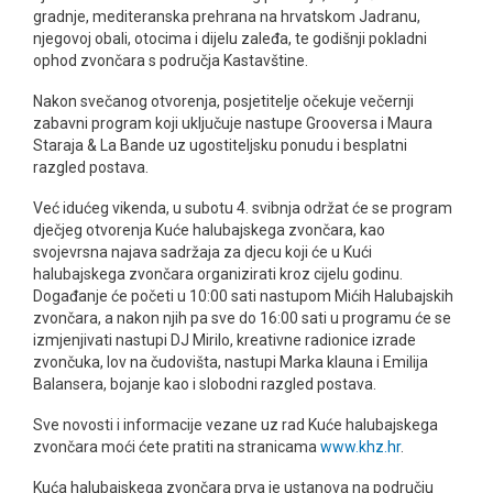
gradnje, mediteranska prehrana na hrvatskom Jadranu,
njegovoj obali, otocima i dijelu zaleđa, te godišnji pokladni
ophod zvončara s područja Kastavštine.
Nakon svečanog otvorenja, posjetitelje očekuje večernji
zabavni program koji uključuje nastupe Grooversa i Maura
Staraja & La Bande uz ugostiteljsku ponudu i besplatni
razgled postava.
Već idućeg vikenda, u subotu 4. svibnja održat će se program
dječjeg otvorenja Kuće halubajskega zvončara, kao
svojevrsna najava sadržaja za djecu koji će u Kući
halubajskega zvončara organizirati kroz cijelu godinu.
Događanje će početi u 10:00 sati nastupom Mićih Halubajskih
zvončara, a nakon njih pa sve do 16:00 sati u programu će se
izmjenjivati nastupi DJ Mirilo, kreativne radionice izrade
zvončuka, lov na čudovišta, nastupi Marka klauna i Emilija
Balansera, bojanje kao i slobodni razgled postava.
Sve novosti i informacije vezane uz rad Kuće halubajskega
zvončara moći ćete pratiti na stranicama
www.khz.hr
.
Kuća halubajskega zvončara prva je ustanova na području