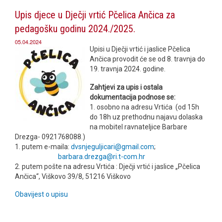
Upis djece u Dječji vrtić Pčelica Ančica za
pedagošku godinu 2024./2025.
05.04.2024
Upisi u Dječji vrtić i jaslice Pčelica
Ančica provodit će se od 8. travnja do
19. travnja 2024. godine.
Zahtjevi za upis i ostala
dokumentacija podnose se:
1. osobno na adresu Vrtića (od 15h
do 18h uz prethodnu najavu dolaska
na mobitel ravnateljice Barbare
Drezga- 0921768088.)
1. putem e-maila:
dvsnjeguljicari@gmail.com
;
barbara.drezga@ri.t-com.hr
2. putem pošte na adresu Vrtića : Dječji vrtić i jaslice „Pčelica
Ančica“, Viškovo 39/8, 51216 Viškovo
Obavijest o upisu