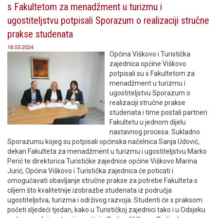
s Fakultetom za menadžment u turizmu i
ugostiteljstvu potpisali Sporazum o realizaciji stručne
prakse studenata
18.03.2024
Općina Viškovo i Turistička
zajednica općine Viškovo
potpisali su s Fakultetom za
menadžment u turizmu i
ugostiteljstvu Sporazum o
realizaciji stručne prakse
studenata i time postali partneri
Fakultetu u jednom dijelu
nastavnog procesa. Sukladno
Sporazumu kojeg su potpisali općinska načelnica Sanja Udović,
dekan Fakulteta za menadžment u turizmu i ugostiteljstvu Marko
Perić te direktorica Turističke zajednice općine Viškovo Marina
Jurić, Općina Viškovo i Turistička zajednica će poticati i
omogućavati obavljanje stručne prakse za potrebe Fakulteta s
ciljem što kvalitetnije izobrazbe studenata iz područja
ugostiteljstva, turizma i održivog razvoja. Studenti će s praksom
početi sljedeći tjedan, kako u Turističkoj zajednici tako i u Odsjeku