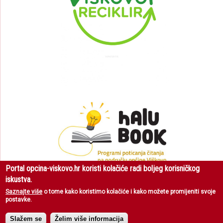
Portal opcina-viskovo.hr koristi kolačiće radi boljeg korisničkog
iskustva.
Saznajte više
o tome kako koristimo kolačiće i kako možete promijeniti svoje
postavke.
Općina Viškovo
| Sva prava pridržana © 2018 |
Uvjeti korištenja
|
Zaštita
privatnosti
Slažem se
Želim više informacija