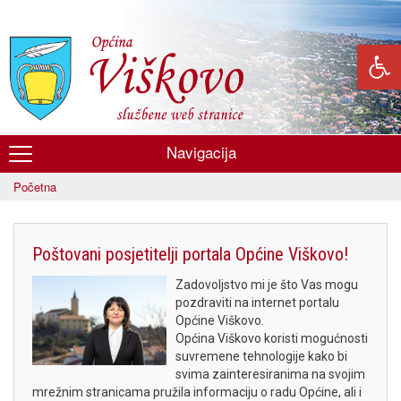
Skoči
na
glavni
sadržaj
Navigacija
Općina
Početna
Viškovo
Poštovani posjetitelji portala Općine Viškovo!
Zadovoljstvo mi je što Vas mogu
pozdraviti na internet portalu
Općine Viškovo.
Općina Viškovo koristi mogućnosti
suvremene tehnologije kako bi
svima zainteresiranima na svojim
mrežnim stranicama pružila informaciju o radu Općine, ali i