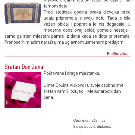
temom dote.
Pred stotinjak godina svaka djevojka pred
udaju pripremala je svoju dotu. Tada je bila
važan običaj i popratila je niz događaja. U
moderno doba ovaj običaj pomalo nestaje i
samo ga stari mještani pamte iz dana kada se dota pripremala.
Prenose ih mladim naraštajima uglavnom usmenom predajom.
Pročitaj više...
Sretan Dan žena
Poštovane i drage mještanke,
U ime Općine Viškovo i u svoje osobno ime
sretan vam 8. ožujak – Međunarodni dan
žena.
Općinska načelnica:
Sanja Udović, dipl.oec.