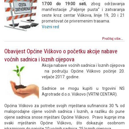
17:00 do 19:00 sati
, zbog održavanja
manifestacije „Paljenje pusta“ i zatvaranja
ceste kroz centar Viškova, linije 19, 20 i 21
prometovat će privremenim trasama.
Vozni red
Pročitaj više...
Obavijest Općine Viškovo o početku akcije nabave
voćnih sadnica i loznih cijepova
Akcija nabave voćnih sadnica i loznih cijepova
na području Općine Viškovo počinje 20.
veljače 2017. godine.
Sadnice se mogu kupiti u trgovini NS
Agrotrade d.o.o. Viškovo (VRTNI CENTAR).
Općina Viškovo za potrebe svojih mještana sufinancira 30 % od
maloprodajne cijene voćnih sadnica i loznih, a razliku do pune
cijene sadnica snose mještani Općine Viškovo. Pravo kupnje ima
svaki mještanin Općine Viškovo, što dokazuje osobnom
iskaznicom do najviše 10 voćnih sadnica, 25 loznih cijepova.