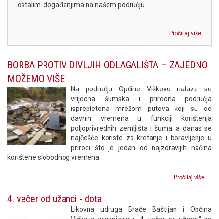
ostalim događanjima na našem području...
Pročitaj više
BORBA PROTIV DIVLJIH ODLAGALIŠTA – ZAJEDNO
MOŽEMO VIŠE
Na području Općine Viškovo nalaze se
vrijedna šumska i prirodna područja
isprepletena mrežom putova koji su od
davnih vremena u funkciji korištenja
poljoprivrednih zemljišta i šuma, a danas se
najčešće koriste za kretanje i boravljenje u
prirodi što je jedan od najzdravijih načina
korištene slobodnog vremena.
Pročitaj više...
4. večer od užanci - dota
Likovna udruga Braće Baštijan i Općina
Viškovo organiziraju „4. večer od užanci“ sa