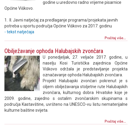
godine u uredovno radno vrijeme pisarnice
Općine Viškovo.
1. II. Javni natječaj za predlaganje programa/projekata javnih
potreba u sportu područja Općine Viškovo za 2017. godinu
- tekst natječaja
Pročitaj više...
Obilježavanje ophoda Halubajskih zvončara
U ponedjeljak, 27. veljače 2017. godine, u
naselju Kosi Turistička zajednica Općine
Viškovo održala je predstavljanje projekta
označavanje ophoda Halubajskih zvončara.
Projekt Halubajski zvončari pokrenut je s
ciljem obilježavanja stoljetne rute Halubajskih
zvončara, kulturnog dobra Hrvatske koje je
2009. godine, zajedno s ostalim zvončarskim skupinama s
područja Kastavštine, uvršteno na UNESCO-vu listu nematerijalne
kulturne baštine svijeta.
Pročitaj više...