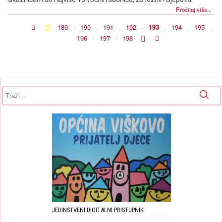
Pročitaj više...
189
-
190
-
191
-
192
-
193
-
194
-
195
-
196
-
197
-
198
Obrazac pretrage
Pretraga
JEDINSTVENI DIGITALNI PRISTUPNIK