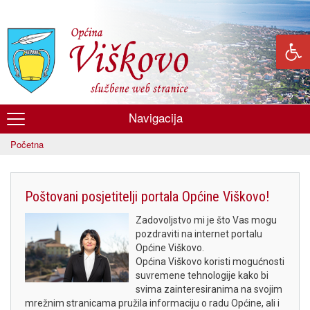
Skoči
na
glavni
sadržaj
Navigacija
Općina
Početna
Viškovo
Poštovani posjetitelji portala Općine Viškovo!
Zadovoljstvo mi je što Vas mogu
pozdraviti na internet portalu
Općine Viškovo.
Općina Viškovo koristi mogućnosti
suvremene tehnologije kako bi
svima zainteresiranima na svojim
mrežnim stranicama pružila informaciju o radu Općine, ali i