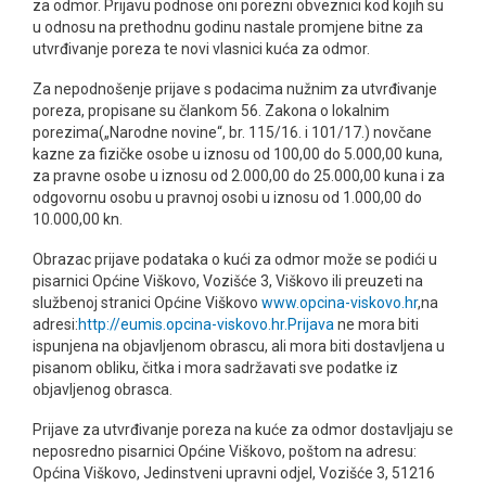
za odmor. Prijavu podnose oni porezni obveznici kod kojih su
u odnosu na prethodnu godinu nastale promjene bitne za
utvrđivanje poreza te novi vlasnici kuća za odmor.
Za nepodnošenje prijave s podacima nužnim za utvrđivanje
poreza, propisane su člankom 56. Zakona o lokalnim
porezima(„Narodne novine“, br. 115/16. i 101/17.) novčane
kazne za fizičke osobe u iznosu od 100,00 do 5.000,00 kuna,
za pravne osobe u iznosu od 2.000,00 do 25.000,00 kuna i za
odgovornu osobu u pravnoj osobi u iznosu od 1.000,00 do
10.000,00 kn.
Obrazac prijave podataka o kući za odmor može se podići u
pisarnici Općine Viškovo, Vozišće 3, Viškovo ili preuzeti na
službenoj stranici Općine Viškovo
www.opcina-viskovo.hr
,na
adresi:
http://eumis.opcina-viskovo.hr.Prijava
ne mora biti
ispunjena na objavljenom obrascu, ali mora biti dostavljena u
pisanom obliku, čitka i mora sadržavati sve podatke iz
objavljenog obrasca.
Prijave za utvrđivanje poreza na kuće za odmor dostavljaju se
neposredno pisarnici Općine Viškovo, poštom na adresu:
Općina Viškovo, Jedinstveni upravni odjel, Vozišće 3, 51216