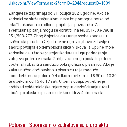
viskovo.hr/ViewForm.aspx?formID=204&requestID=1839
Zahtjevi se zaprimaju do 31. ožujka 2021. godine. Ako se
korisnici ne služe računalom, neka im pomogne netko od
mlađih ukućana ili rodbine, prijatelja i poznanika. Za
eventualna pitanja mogu se obratiti i na tel. 051/503-786 ili
051/503-777. Zbog činjenice da starije osobe spadaju u
rizičnu skupinu te u želji da se ne ugrozi njihovo zdravlje i
zadrži povoljna epidemiološka slika Viškova, iz Općine mole
korisnike da u što većoj mjeri koriste uslugu podnošenja
zahtjeva putem e-maila. Zahtjevi se mogu poslati i putem
pošte, ali i ubaciti u sandučić pokraj ulaza u pisarnicu. Ako je
zaista nužno doći osobno u pisarnicu to je moguće
ponedjeljkom, srijedom, četvrtkom i petkom od 8:30 do 10:30,
te utorkom od 15 do 17 sati. U tom slučaju, potrebno je
poštivati epidemiološke mjere poput dezinficiranja ruku i
obuće po ulasku u pisarnicu te koristiti zaštitne maske.
Potpisan Sporazum o sudjelovanju u projektu