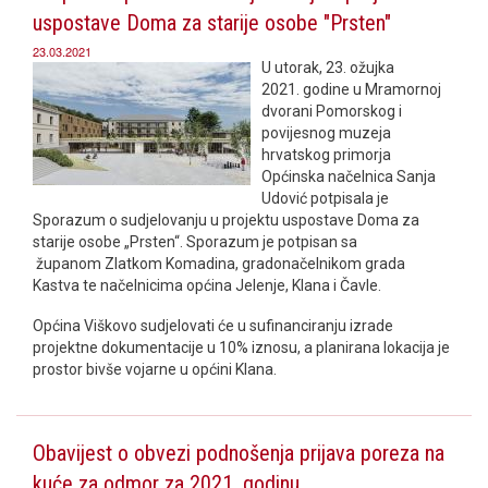
uspostave Doma za starije osobe "Prsten"
23.03.2021
U utorak, 23. ožujka
2021. godine u Mramornoj
dvorani Pomorskog i
povijesnog muzeja
hrvatskog primorja
Općinska načelnica Sanja
Udović potpisala je
Sporazum o sudjelovanju u projektu uspostave Doma za
starije osobe „Prsten“. Sporazum je potpisan sa
županom Zlatkom Komadina, gradonačelnikom grada
Kastva te načelnicima općina Jelenje, Klana i Čavle.
Općina Viškovo sudjelovati će u sufinanciranju izrade
projektne dokumentacije u 10% iznosu, a planirana lokacija je
prostor bivše vojarne u općini Klana.
Obavijest o obvezi podnošenja prijava poreza na
kuće za odmor za 2021. godinu