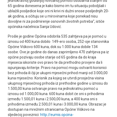
jednokratnoj godišnjoj novčanoj pomoći osobama starijim od
65 godina donesena je kako bismo im tu situaciju poboljšali i
ublažili posljedice koje oni ni krivi ni dužni snose posljednjih 20-
ak godina, a očituju se u mirovinama koje ponekad nisu
dovoljne ni za podmirenje osnovnih životnih potreba“, ističe
općinska načelnica Sanja Udović.
Prošle je godine Općina odobrila 535 zahtjeva pa je pomoć u
iznosu od 400 kuna dobilo 149-ero osoba, 252-oje stanovnika
Općine Viškovo 600 kuna, dok su 1.000 kuna dobile 134
osobe. Ove je godine do danas zaprimljeno 470 zahtjeva pa iz
općine pozivaju osobe starije od 65 godina da do kraja
mjeseca iskoriste ovo pravo te da prethodno provjere da li
ispunjavaju kriterije. Pravo na pomoć mogu ostvariti korisnici
bez prihoda ili čiji je ukupni mjesečni prihod manji od 3.000,00
kuna mjesečno. Korisnik za kojeg se utvrdi prosječna visina
ukupnog mjesečnog prihoda iz prethodne godine u iznosu do
1.500,00 kuna ostvaruje pravo na jednokratnu pomoć u
iznosu od 1.000,00 kuna. 600 kuna dobit će oni s prihodima
između 1.500,01 kuna i 2.500,00 kuna, a 400 kuna oni s
prihodima između 2.500,01 kuna i 3.000,00 kuna. Obrazac je
dostupan na mrežnim stranicama Općine Viškovo na
sljedećoj poveznici:
http://eumis.opcina-