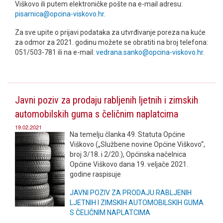
Viškovo ili putem elektroničke pošte na e-mail adresu:
pisarnica@opcina-viskovo.hr
.
Za sve upite o prijavi podataka za utvrđivanje poreza na kuće
za odmor za 2021
. godinu možete se obratiti na broj telefona:
051/503-781 ili na e-mail:
vedrana.sanko@opcina-viskovo.hr
.
Javni poziv za prodaju rabljenih ljetnih i zimskih
automobilskih guma s čeličnim naplatcima
19.02.2021
Na temelju članka 49. Statuta Općine
Viškovo („Službene novine Općine Viškovo“,
broj 3/18. i 2/20.), Općinska načelnica
Općine Viškovo dana 19. veljače 2021.
godine raspisuje
JAVNI POZIV ZA PRODAJU RABLJENIH
LJETNIH I ZIMSKIH AUTOMOBILSKIH GUMA
S ČELIČNIM NAPLATCIMA