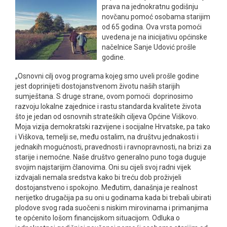
prava na jednokratnu godišnju
novčanu pomoć osobama starijim
od 65 godina. Ova vrsta pomoći
uvedena je na inicijativu općinske
načelnice Sanje Udović prošle
godine.
„Osnovni cilj ovog programa kojeg smo uveli prošle godine
jest doprinijeti dostojanstvenom životu naših starijih
sumještana. S druge strane, ovom pomoći doprinosimo
razvoju lokalne zajednice i rastu standarda kvalitete života
što je jedan od osnovnih strateških ciljeva Općine Viškovo.
Moja vizija demokratski razvijene i socijalne Hrvatske, pa tako
i Viškova, temelji se, među ostalim, na društvu jednakosti i
jednakih mogućnosti, pravednosti i ravnopravnosti, na brizi za
starije i nemoćne. Naše društvo generalno puno toga duguje
svojim najstarijim članovima. Oni su cijeli svoj radni vijek
izdvajali nemala sredstva kako bi treću dob proživjeli
dostojanstveno i spokojno. Međutim, današnja je realnost
nerijetko drugačija pa su oni u godinama kada bi trebali ubirati
plodove svog rada suočeni s niskim mirovinama i primanjima
te općenito lošom financijskom situacijom. Odluka o