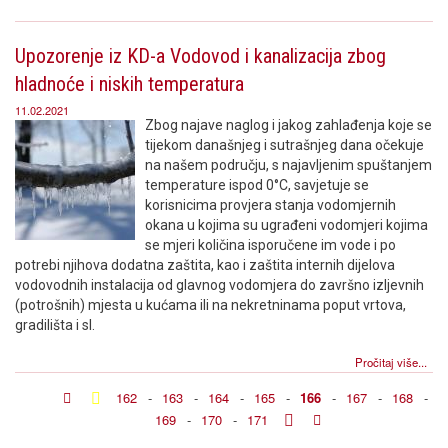
Upozorenje iz KD-a Vodovod i kanalizacija zbog
hladnoće i niskih temperatura
11.02.2021
Zbog najave naglog i jakog zahlađenja koje se
tijekom današnjeg i sutrašnjeg dana očekuje
na našem području, s najavljenim spuštanjem
temperature ispod 0°C, savjetuje se
korisnicima provjera stanja vodomjernih
okana u kojima su ugrađeni vodomjeri kojima
se mjeri količina isporučene im vode i po
potrebi njihova dodatna zaštita, kao i zaštita internih dijelova
vodovodnih instalacija od glavnog vodomjera do završno izljevnih
(potrošnih) mjesta u kućama ili na nekretninama poput vrtova,
gradilišta i sl.
Pročitaj više...
162
-
163
-
164
-
165
-
166
-
167
-
168
-
169
-
170
-
171