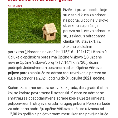
16.03.2021
Fizičke i pravne osobe koje
su vlasnici kuća za odmor
na području općine Viškovo
obveznici su plaćanja
poreza na kuće za odmor te
su, u skladu s odredbama
članka 49., stavak 1. i 2.
Zakona o lokalnim
porezima („Narodne novine“, br. 115/16. i 101/17.) i članka 9.
Odluke o općinskim porezima Općine Viškovo („Službene
novine Općine Viškovo“, broj 4/17.,14/17. i 8/20.), dužni
podnijeti Jedinstvenom upravnom odjelu Općine Viškovo
prijave poreza na kuće za odmor
radi utvrđivanja poreza na
kuće za odmor za 2021. godinu
do 31. ožujka 2021. godine.
Kućom za odmor smatra se svaka zgrada, dio zgrade ili stan
koji se koriste povremeno ili sezonski. Kućom za odmor ne
smatraju se gospodarstvene zgrade koje služe za smještaj
poljoprivrednih strojeva, oruđa i drugog pribora. Porez na kuće
za odmor na području općine Viškovo plaća se u iznosu od
12,00 kn godišnje po četvornom metru korisne površine kuće